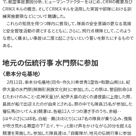
で、航空事故要因分析、ヒューマン・ファクターをはじめ、CRMの概要及び
CRMスキルの概念、そしてCRMスキルを活用した実習や部隊における訓
練実施要領などについて聴講した。
これらの知見を得つつ隊内に普及して、隊員の安全意識の更なる高揚
と安全管理活動の資とするとともに、さらに、飛行点検隊として、このよう
な悲しく痛ましい事故は二度と起こさないという誓いを新たにするもので
ある。
地元の伝統行事 水門祭に参加
〈患本分屯基地〉
2月11日、串本分屯基地(司令・作久川希世秀1空佐=和歌山県)は、紀
伊大島の水門祭(県無形民族文化財)に参加した。この祭は、誉田別命(ほ
むたわけのみこと・応神天皇)が、紀伊大島の近くの通夜島に上陸した際、
島民が船で出迎えたのが由来とされる。祭の中でも隊員15名が参加した
櫂伝馬(かいてんま)競漕は、各組12人づつの漕ぎ手のうち、赤組‥
(はやぶさ)には8名、白組‥鳳(おおとり)には7名の隊員が乗り込み、強風
が吹き荒れる寒空の下「エイ、ヤー」と掛け声をかけながら20分を超える
競漕を実施した。参加した隊員達は、「自衛隊が、地元の伝統行事に参加