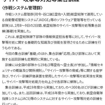
〈作戦システム管理群〉
作戦システム管理群(司令・谷口誠1空佐=入間)航空総隊で運用してい
る自動警戒管制システム『JADGE』等のソフトウェア管理等を行っている
部隊)は、2月8～9日の2日間、航空総隊のサイバー攻撃等対処等集合訓
練(基礎)を実施した。
これは、航空総隊隷下部隊の情報保証担当者等に対して、サイバー攻
撃等対処に関する基礎的な知識及び技能を習得させるために訓練を行
うものである。
今回の集合訓練「基礎」のほか、集合訓練「応用」及び部隊において実
施する巡回訓練も定期的に実施している。
訓練には全国の部隊から19名(3等空佐～空士長)が参加し、「情報セキ
ュリティの概論及び関係規則」、「サイバー攻撃等の脅威」等に関する座学
及び、サイバー訓練評価装置を使用したサイバー攻撃等対処実技を実施
し、サイバー攻撃等対処能力を向上させ各部隊に帰隊した。
集合訓練は、平成19年度から実施しており、のべ300名ほどが訓練に参
加している。また、巡回訓練は、平成16年度から実施しており、航空自衛隊
指揮システム(JACS)等のシステムに対するサイバー攻撃等対処の訓練を
行っている。