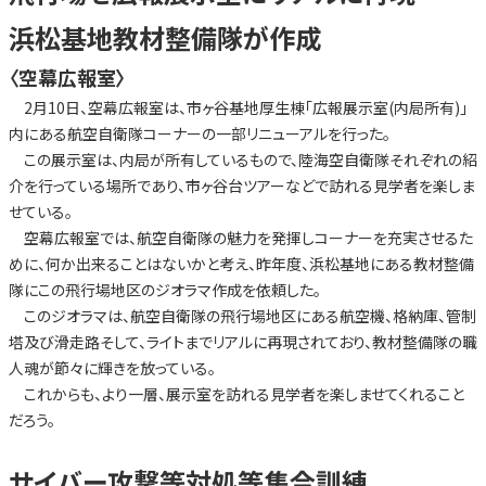
浜松基地教材整備隊が作成
〈空幕広報室〉
2月10日、空幕広報室は、市ヶ谷基地厚生棟「広報展示室(内局所有)」
内にある航空自衛隊コーナーの一部リニューアルを行った。
この展示室は、内局が所有しているもので、陸海空自衛隊それぞれの紹
介を行っている場所であり、市ヶ谷台ツアーなどで訪れる見学者を楽しま
せている。
空幕広報室では、航空自衛隊の魅力を発揮しコーナーを充実させるた
めに、何か出来ることはないかと考え、昨年度、浜松基地にある教材整備
隊にこの飛行場地区のジオラマ作成を依頼した。
このジオラマは、航空自衛隊の飛行場地区にある航空機、格納庫、管制
塔及び滑走路そして、ライトまでリアルに再現されており、教材整備隊の職
人魂が節々に輝きを放っている。
これからも、より一層、展示室を訪れる見学者を楽しませてくれること
だろう。
サイバー攻撃等対処等集合訓練