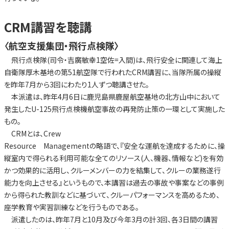
CRM講習を聴講
〈航空支援集団・飛行点検隊〉
飛行点検隊(司令・吉廣敏幸1空佐=入間)は、飛行安全に関連して海上
自衛隊厚木基地の第51航空隊で行われたCRM講習に、当隊所属の操縦
を昨年7月から3回にわたり1人ずつ聴講させた。
本派遣は、昨年4月6日に鹿児島県鹿屋航空基地の北方山中において
発生したU-125飛行点検機航空事故の再発防止策の一環として実施した
もの。
CRMとは、Crew
Resource Managementの略語で、『安全な運航を達成するために、操
縦室内で得られる利用可能な全てのリソース(人、機器、情報など)を有効
かつ効果的に活用し、クルーメンバーの力を結集して、クルーの業務遂行
能力を向上させる』というもので、本講習は過去の事故や事案などの事例
から得られた教訓などに基づいて、クルーパフォーマンスを高めるため、
座学教育や実習訓練などを行うものである。
派遣したのは、昨年7月と10月及び今年3月の計3回、各3日間の講習