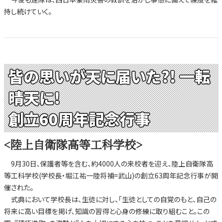
持し続けていく。
皆の思いが天に届いた?! 一転
晴天に!
創立60周年記念行事
<陸上自衛隊高等工科学校>
9月30日、保護者等を含む、約4000人の来校者を迎え、陸上自衛隊高
等工科学校(学校長・堀江祐一陸将補=武山)の創立63周年記念行事が開
催された。
式典において学校長は、生徒に対し、「生徒としての自覚のもと、自己の
将来に高い目標を掲げ、知識の習得と心身の修練に取り組むこと。この