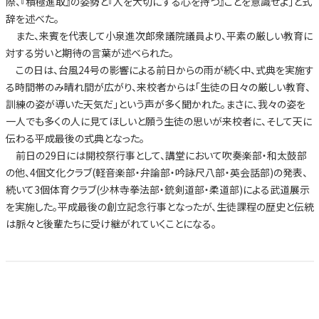
際、『積極進取』の姿勢と『人を大切にする心を持つ』ことを意識せよ」と式
辞を述べた。
また、来賓を代表して小泉進次郎衆議院議員より、平素の厳しい教育に
対する労いと期待の言葉が述べられた。
この日は、台風24号の影響による前日からの雨が続く中、式典を実施す
る時間帯のみ晴れ間が広がり、来校者からは「生徒の日々の厳しい教育、
訓練の姿が導いた天気だ」という声が多く聞かれた。まさに、我々の姿を
一人でも多くの人に見てほしいと願う生徒の思いが来校者に、そして天に
伝わる平成最後の式典となった。
前日の29日には開校祭行事として、講堂において吹奏楽部・和太鼓部
の他、4個文化クラブ(軽音楽部・弁論部・吟詠尺八部・英会話部)の発表、
続いて3個体育クラブ(少林寺拳法部・銃剣道部・柔道部)による武道展示
を実施した。平成最後の創立記念行事となったが、生徒課程の歴史と伝統
は脈々と後輩たちに受け継がれていくことになる。