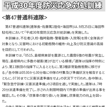
平成30年度防災応急対処訓練
<第47普通科連隊>
第47普通科連隊(連隊長・佐藤篤1陸佐=海田市)は、9月25日に海田市
駐屯地において「平成30年度防災応急対処訓練」を実施した。
本訓練は、不在者(入校・臨時勤務・警衛勤務・入院等)を除く全隊員が
対象となり、災害時における初動態勢の維持・向上及び防災意識の高揚
を目的として行われた。
本訓練では、「0515、島根県東部を震源とした震度6強の地震が発生し
現在、島根県内に多数の被害(者)が出ている模様」「連隊は指揮の特例に
より、第13旅団の指揮下に入るとともに、第3種非常勤務態勢に移行す
る」「各中隊は0530から30分毎に中隊の呼集及び準備状況を報告すると
ともに、0730までに災害派遣準備をせよ」の状況下で行われ、各中隊は、
「緊急登庁訓練・災害派遣準備」の2項目を通しで実施した。連隊は、7時
20分派遣準備を完了し、示された制限時間内で所要の準備が出来る事を
確認した。その後、「炊事車の取り扱い」を演練し炊事能力の向上を図っ
た。
今後も連隊は、西日本豪雨災害の教訓を活かし事態に備えて練度を維