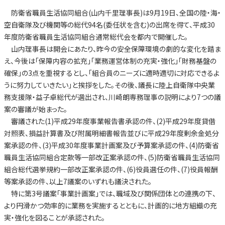
防衛省職員生活協同組合(山内千里理事長)は9月19日、全国の陸・海・
空自衛隊及び機関等の総代94名(委任状を含む)の出席を得て、平成30
年度防衛省職員生活協同組合通常総代会を都内で開催した。
山内理事長は開会にあたり、昨今の安全保障環境の劇的な変化を踏ま
え、今後は「保障内容の拡充」「業務運営体制の充実・強化」「財務基盤の
確保」の3点を重視するとし、「組合員のニーズに適時適切に対応できるよ
うに努力していきたい」と挨拶をした。その後、議長に陸上自衛隊中央業
務支援隊・益子卓総代が選出され、川崎朗専務理事の説明により7つの議
案の審議が始まった。
審議された(1)平成29年度事業報告書承認の件、(2)平成29年度貸借
対照表、損益計算書及び附属明細書報告並びに平成29年度剰余金処分
案承認の件、(3)平成30年度事業計画案及び予算案承認の件、(4)防衛省
職員生活協同組合定款等一部改正案承認の件、(5)防衛省職員生活協同
組合総代選挙規約一部改正案承認の件、(6)役員選任の件、(7)役員報酬
等案承認の件、以上7議案のいずれも議決された。
特に第3号議案「事業計画案」では、職域及び関係団体との連携の下、
より円滑かつ効率的に業務を実施するとともに、計画的に地方組織の充
実・強化を図ることが承認された。