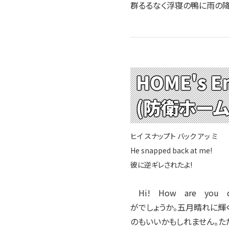
群るるなく浮寝の鴨に
HOME's En
(防衛ホー
ヒイ スナップト バック アッ ミ
He snapped back at me!
彼に逆ギレされたよ!
Hi! How are yo
がでしょうか。五月晴れに輝
のもいいかもしれません。た