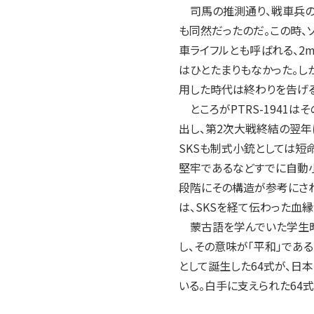
司馬の推測通り、戦車兵の
も同然だったのだ。この時、
車ライフルとも呼ばれる、2
はひとたまりもなかった。し
用した時代は終わりを告げる
ところがPTRS-1941
出し、第2次大戦終結の翌
SKSも制式小銃としては短
堅牢であるなどすでに自動小
段階にその構造が参考にされ
は、SKSを経て伝わった血縁
蒙古語を学んでいた学生時
し、その意味が「平和」であ
として誕生した64式が、日
いる。白手に支えられた64