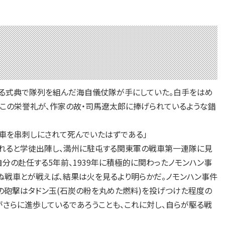
ある式典で隊列を組んだ海自儀仗隊が手にしていた。白手をはめ
るこの栄誉礼が、作家の故・司馬遼太郎に捧げられているような錯
車を串刺しにされて死んでいたはずである」
れると学徒出陣し、満州に駐屯する関東軍の戦車第一連隊に見
分の赴任する5年前、1939年に積極的に関わったノモンハン事
ぬ戦車とが戦えば、結果は火を見るより明らかだ。ノモンハン事件
の砲撃はタドン玉(石炭の粉を丸めた燃料)を投げつけた程度の
さらに進歩しているであろうことも、これに対し、自らが駆る戦