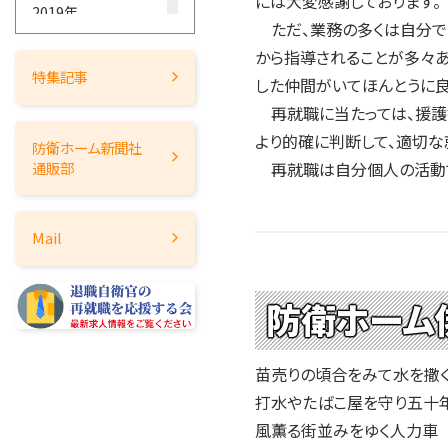
には大変感謝しております。
2019年
ただ、業務の多くは自分で
2018年
から指導されることが多々あ
2017年
特集記事
した仲間がいてほんとうに良
2016年
再就職に当たっては、援護
2015年
より的確に判断して、適切な
防衛ホーム
新聞社
2014年
再就職は自分個人の活動で
通販部
2013年
2012年
Mail
2011年
2010年
防衛ホーム
2009年
2008年
2007年
苗売りの頃合をみて水
2006年
打水やたばこ屋を守り
2005年
風薫る街並みをゆく