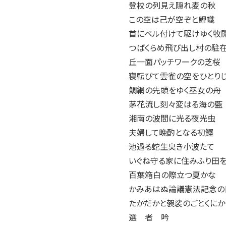
2004年
登校の列見え隠れ麦
2003年
この空は己が空ぞと
2002年
首にベル付けて駆けゆ
2001年
つばくらめ飛び出し村
丘一面パッチワーク
寝転びて雲雀の空をひ
鯛網の先頭をゆく巫
茅花流し刻々変はる
湘南の波間に光る夜
夫婦して晩酌となる
池過る蛇生臭き小波
いぐね守る家に住みふり
百葉箱白の際立つ
かみあはぬ論議憲法記
たかだかと袈裟のごとくに
選 者 吟