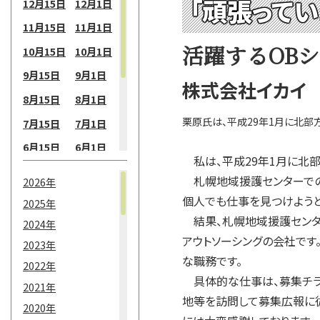
「頑張って
12月15日
12月1日
11月15日
11月1日
活躍するOB
10月15日
10月1日
9月15日
9月1日
株式会社イカイ
8月15日
8月1日
栗原氏は、平成29年1月に北部
7月15日
7月1日
6月15日
6月1日
私は、平成29年1月に北
5月15日
5月1日
札幌地域援護センターでの
2026年
4月15日
4月1日
個人でも仕事を見つけようと
2025年
3月15日
3月1日
結果、札幌地域援護センタ
2024年
アウトソーシングの会社です
2月15日
2月1日
2023年
な職務です。
2022年
1月15日
1月1日
具体的な仕事は、募集チラ
2021年
地等を訪問して募集広報に
2020年