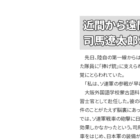
近間から遠
司馬遼太郎
先日、陸自の第一線からは姿
た隊員に「捧げ銃」に支えら
覚にとらわれていた。
「私は、ソ連軍の参戦が早
大阪外国語学校蒙古語科の
習士官として赴任した。彼の
件のことがたえず脳裏にあっ
では、ソ連軍戦車の砲撃に
効果しかなかったという。司
車をはじめ、日本軍の装備