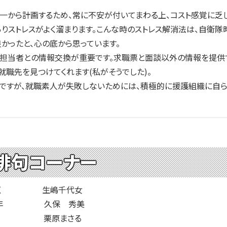
一から計画するため、常に不安が付いてまわる上、コスト感覚に乏
りストレスがよく溜まります。こんな時のストレス解消法は、自衛
かったと、心の底から思っています。
担当者との情報交換が重要です。求職票と面談以外の情報を提供
就職先を見つけてくれます(私がそうでした)。
すが、就職素人が失敗しないためには、積極的に援護組織に自ら足を
俳句コーナー
を撒く 生嶋千代女
五十年 久保 秀美
人力車 栗原まさる