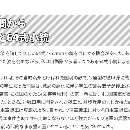
間から
と64式小銃
を消して久しい64式7・62mm小銃を目にする機会があった。
れた姿を眺めながら、私は自衛隊から消えつつある64式小銃によ
ければ、その当時満州と呼ばれた国境の野で、ソ連製の徹甲弾に戦
学生だった司馬は、戦局の悪化に伴い学生の徴兵猶予が停止さ
著書「この国のかたち(文芸春秋刊)」の第一巻には、同じ関東軍が自
た、とある。対戦車用に開発された戦車と、対歩兵用の力しか持た
日本軍戦車は豆腐のように貫かれ、ソ連軍戦車に対する日本軍戦車
馬は事件当時ですら比較にならないほど強力だったソ連軍の兵器が
が前時代的なまま据え置かれていることにも気づいていた。