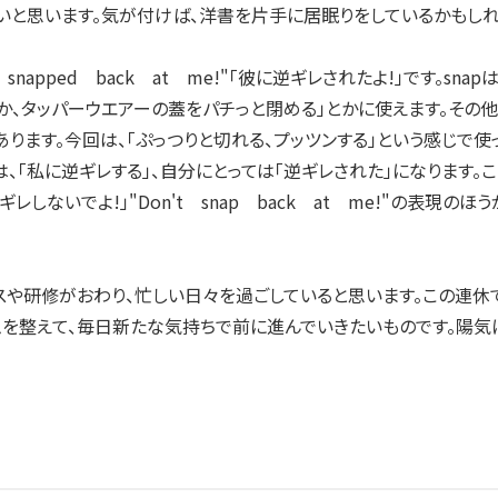
いと思います。気が付けば、洋書を片手に居眠りをしているかもしれ
napped back at me!"「彼に逆ギレされたよ!」です。s
か、タッパーウエアーの蓋をパチっと閉める」とかに使えます。その他に
ります。今回は、「ぷっつりと切れる、プッツンする」という感じで使っ
 meは、「私に逆ギレする」、自分にとっては「逆ギレされた」になりま
レしないでよ!」"Don't snap back at me!"の表現
や研修がおわり、忙しい日々を過ごしていると思います。この連休
ムを整えて、毎日新たな気持ちで前に進んでいきたいものです。陽気