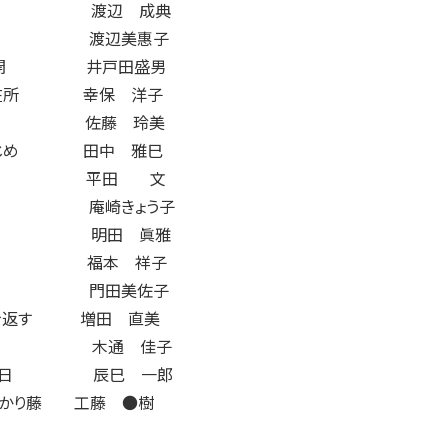
の秋 渡辺 成典
鯉幟 渡辺美惠子
く牧開 井戸田盛男
の駐在所 幸保 洋子
の芝桜 佐藤 玲美
とりじめ 田中 雅巳
女の舟 平田 文
海の藍 庵崎きょう子
光虫 明田 眞雅
初鰹 福本 祥子
たて 門田美佐子
田を返す 増田 直美
夏かな 木通 佳子
念の日 辰巳 一郎
かかり藤 工藤 ●樹