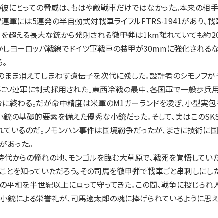
彼にとっての脅威は、もはや敵戦車だけではなかった。本来の相手
ソ連軍には5連発の半自動式対戦車ライフルPTRS-1941があり
mを超える長大な銃から発射される徹甲弾は1km離れていても約2
かしヨーロッパ戦線でドイツ軍戦車の装甲が30mmに強化される
。
はそのまま消えてしまわず遺伝子を次代に残した。設計者のシモノフが
年にソ連軍に制式採用された。東西冷戦の最中、各国軍で一般歩兵
命に終わる。だが命中精度は米軍のM1ガーランドを凌ぎ、小型実包
銃の基礎的要素を備えた優秀な小銃だった。そして、実はこのSK
ているのだ。ノモンハン事件は国境紛争だったが、まさに技術に国
があった。
代からの憧れの地、モンゴルを臨む大草原で、戦死を覚悟していた
ることを知っていただろう。その司馬を徹甲弾で戦車ごと串刺しに
本の平和を半世紀以上に亘って守ってきた。この間、戦争に投じられ
式小銃による栄誉礼が、司馬遼太郎の魂に捧げられているように思え