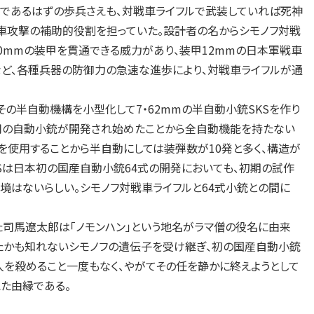
であるはずの歩兵さえも、対戦車ライフルで武装していれば死神
、戦車攻撃の補助的役割を担っていた。設計者の名からシモノフ対戦
0mmの装甲を貫通できる威力があり、装甲12mmの日本軍戦車
など、各種兵器の防御力の急速な進歩により、対戦車ライフルが通
その半自動機構を小型化して7・62mmの半自動小銃SKSを作り
用の自動小銃が開発され始めたことから全自動機能を持たない
を使用することから半自動にしては装弾数が10発と多く、構造が
Sは日本初の国産自動小銃64式の開発においても、初期の試作
境はないらしい。シモノフ対戦車ライフルと64式小銃との間に
司馬遼太郎は「ノモンハン」という地名がラマ僧の役名に由来
したかも知れないシモノフの遺伝子を受け継ぎ、初の国産自動小銃
人を殺めること一度もなく、やがてその任を静かに終えようとして
た由縁である。