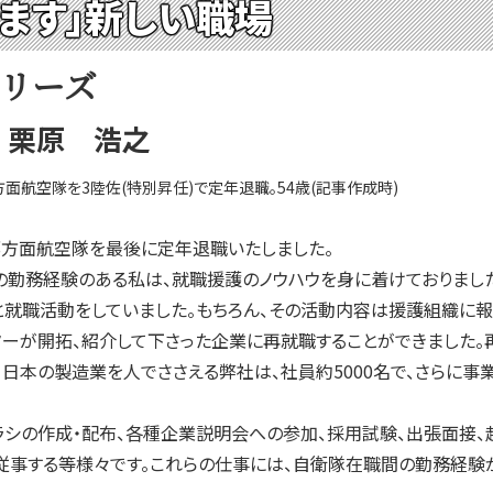
います」新しい職場
シリーズ
 栗原 浩之
方面航空隊を3陸佐(特別昇任)で定年退職。54歳(記事作成時)
部方面航空隊を最後に定年退職いたしました。
勤務経験のある私は、就職援護のノウハウを身に着けておりました
就職活動をしていました。もちろん、その活動内容は援護組織に報
ーが開拓、紹介して下さった企業に再就職することができました。
。日本の製造業を人でささえる弊社は、社員約5000名で、さらに
シの作成・配布、各種企業説明会への参加、採用試験、出張面接、
従事する等様々です。これらの仕事には、自衛隊在職間の勤務経験