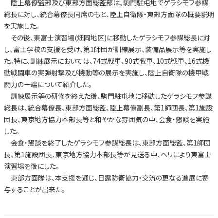
陸上幕僚監部及び東部方面総監部は、駒門駐屯地でゲラシモフ参謀
総長に対し、統合幕僚長同席のもと、陸上自衛隊・東部方面隊の概要説明
を実施した。
その後、東富士演習場(畑岡地区)に移動したゲラシモフ参謀総長に対
し、富士学校の支援を受け、第1師団が訓練展示、装備品展示等を実施し
た。特に、訓練展示においては、74式戦車、90式戦車、10式戦車、16式機
動戦闘車の実弾射撃及び機動等の展示を実施し、陸上自衛隊の機甲戦
闘力の一端について紹介した。
訓練展示等の研修を終えた後、駒門駐屯地に移動したゲラシモフ参謀
総長は、統合幕僚長、東部方面総監、陸上幕僚副長、第1師団長、第1施設
団長、東京地方協力本部長等と和やかな雰囲気の中、会食・懇談を実施
した。
会食・懇談を終了したゲラシモフ参謀総長は、東部方面総監、第1師団
長、第1施設団長、東京地方協力本部長等が見送る中、ヘリにより東富士
演習場を後にした。
東部方面隊は、本支援を通じ、日露防衛協力・交流の更なる進展に寄
与することが出来た。