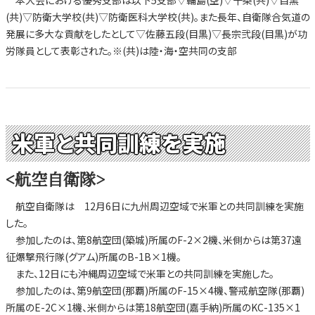
本大会における優秀支部は以下5支部▽輪島(空)▽十条(共)▽目黒
(共)▽防衛大学校(共)▽防衛医科大学校(共)。また長年、自衛隊合気道の
発展に多大な貢献をしたとして▽佐藤五段(目黒)▽長宗弐段(目黒)が功
労隊員として表彰された。※(共)は陸・海・空共同の支部
米軍と共同訓練を実施
<航空自衛隊>
航空自衛隊は 12月6日に九州周辺空域で米軍との共同訓練を実施
した。
参加したのは、第8航空団(築城)所属のF-2×2機、米側からは第37遠
征爆撃飛行隊(グアム)所属のB-1B×1機。
また、12日にも沖縄周辺空域で米軍との共同訓練を実施した。
参加したのは、第9航空団(那覇)所属のF-15×4機、警戒航空隊(那覇)
所属のE-2C×1機、米側からは第18航空団(嘉手納)所属のKC-135×1