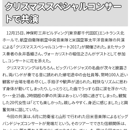
クリスマススペシャルコンサー
トで共演
12月15日、神保町三井ビルディング(東京都千代田区)エントランス北
ホールで、航空自衛隊航空中央音楽隊と米国空軍太平洋音楽隊の共演
による「クリスマススペシャルコンサート2017」が開催された。またサック
ス奏者の永井香織さん、ヴォーカリストの堀信之さんがゲストとして参加
し、コンサートに花を添えた。
クリスマスソングはもちろん、ビッグバンドジャズの名曲が次々と披露さ
れ、両バンドが奏でる音に誘われた帰宅途中の会社員等、常時100人近い
観客が会場を埋め尽くし、手拍子や歓声が送られた。軽快なリズムに思わ
ず身体が動いてしまったり、しっとりとした曲でうっすら目に涙を浮かべた
り・・・全15曲、2時間超の夢の共演はあっという間に過ぎてしまった。観覧
した20代女性は「とても楽しかった。親しみやすく、身近に感じました」と興
奮気味に話していた。
今回の共演は、6月に防衛省と山形で行われた日米音楽隊によるビッグ
バンドジャズコンサートが発端だという。そのツアーでできた信頼関係は、