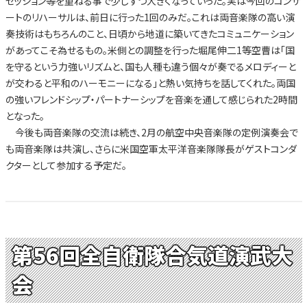
セッション等を重ねる事で少しずつ大きくなっていった。実は今回のコンサ
ートのリハーサルは、前日に行った1回のみだ。これは両音楽隊の高い演
奏技術はもちろんのこと、日頃から地道に築いてきたコミュニケーション
があってこそ為せるもの。米側との調整を行った堀尾伸二1等空曹は「国
を守るという力強いリズムと、国も人種も違う個々が奏でるメロディーと
が交わると平和のハーモニーになる」と熱い気持ちを話してくれた。両国
の強いフレンドシップ・パートナーシップを音楽を通して感じられた2時間
となった。
今後も両音楽隊の交流は続き、2月の航空中央音楽隊の定例演奏会で
も両音楽隊は共演し、さらに米国空軍太平洋音楽隊隊長がゲストコンダ
クターとして参加する予定だ。
第56回全自衛隊合気道演武大
会