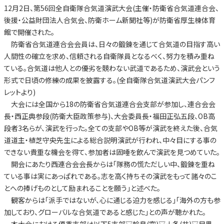
12月2日、第56回全自衛隊合気道演武大会(主催・防衛省合気道連合会、
後援・公益財団法人合気会、防衛ホーム新聞社等)が防衛省厚生棟体育
館で開催された。
防衛省合気道連合会会員は、日々の鍛錬を通じて合気道の目指す高い
人間性の確立を求め、信頼される自衛隊員となるべく、努力を積み重ね
ている。合気道は他人との優劣を競わない武道であるため、演武会という
形式で日頃の修練の成果を披露する。(全自衛隊合気道演武大会パンフ
レットより)
大会には全国から18の防衛省合気道連合会支部が参加し、連合会会
長・西正典参段(防衛大臣政策参与)、大会委員長・福田正弘五段、OB高
段者3名らが、演武を行った。全ての支部やOB等が演武を終えた後、合気
道道主・植芝守央先生による総合説明演武が行われ、中々目にする事の
できない貴重な機会を得て、参加者は固唾を飲んで演武を見つめていた。
開会にあたり西連合会会長からは「隊務の慌ただしい中、鍛錬を重ね
ている事は実にあっぱれである。志を高く持ちその演武をもって諸々のこ
とへの捧げものとして励まれることを願う」と述べた。
観客からは「派手ではないが、心に通じる迫力を感じる」「海外の方も参
加しており、グローバルな合気道であると感じた」との声が聴かれた。