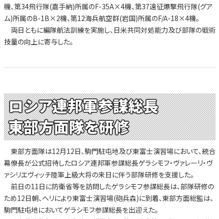
機、第34飛行隊(嘉手納)所属のF-35A×4機、第37遠征爆撃飛行隊(グア
ム)所属のB-1B×2機、第12海兵航空群(岩国)所属のF/A-18×4機。
両日ともに編隊航法訓練を実施し、日米共同対処能力及び部隊の戦術
技量の向上に寄与した。
ロシア連邦軍参謀総長
東部方面隊を研修
東部方面隊は12月12日、駒門駐屯地及び東富士演習場において、統合
幕僚長が公式招待したロシア連邦軍参謀総長ゲラシモフ・ヴァレーリ・ヴ
ァシリエヴィッチ陸軍上級大将の来日に伴う部隊研修を支援した。
前日の11日に防衛省等を訪問したゲラシモフ参謀総長は、部隊研修の
ため12日朝、ヘリにより東富士演習場(砲兵森)に到着、東部方面総監は、
駒門駐屯地においてゲラシモフ参謀総長を出迎えた。