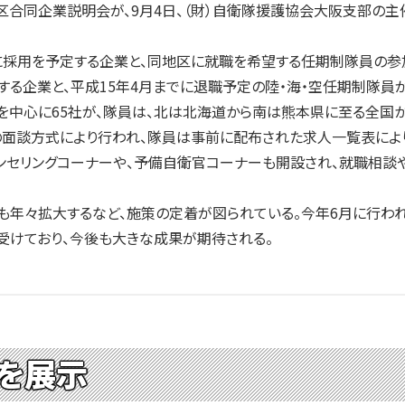
合同企業説明会が、9月4日、（財）自衛隊援護協会大阪支部の主
用を予定する企業と、同地区に就職を希望する任期制隊員の参加で
る企業と、平成15年4月までに退職予定の陸・海・空任期制隊員
中心に65社が、隊員は、北は北海道から南は熊本県に至る全国から
面談方式により行われ、隊員は事前に配布された求人一覧表により
ンセリングコーナーや、予備自衛官コーナーも開設され、就職相談
年々拡大するなど、施策の定着が図られている。今年6月に行われ
受けており、今後も大きな成果が期待される。
を展示