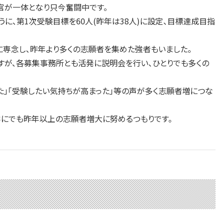
官が一体となり只今奮闘中です。
、第1次受験目標を60人(昨年は38人)に設定、目標達成目指
専念し、昨年より多くの志願者を集めた強者もいました。
すが、各募集事務所とも活発に説明会を行い、ひとりでも多くの
」「受験したい気持ちが高まった」等の声が多く志願者増につな
学にでも昨年以上の志願者増大に努めるつもりです。