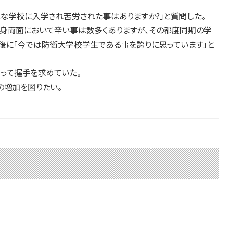
な学校に入学され苦労された事はありますか?」と質問した。
身両面において辛い事は数多くありますが、その都度同期の学
後に「今では防衛大学校学生である事を誇りに思っています」と
って握手を求めていた。
増加を図りたい。