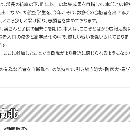
は、部長の統率の下、昨年以上の募集成果を目指して、本部と広報
せなかった航空学生を、今年こそは、数多くの合格者を出せるように
、ところ狭しと駆け回り、志願者を集めております。
、奥さんと子供の里帰りを期に、本人は、ここぞとばかり広報活動に
齢者人口の減少と高学歴化の中で、厳しい戦いを強いられておりま
す。
「ここに参加したことで自衛隊がより身近に感じられるようになった
の有為な若者を自衛隊へ」の気持ちで、引き続き防大・防医大・看
南北
 <静岡地連>