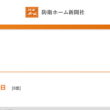
5日
[8面]