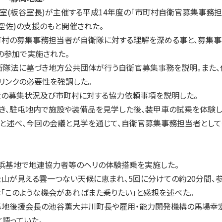
板谷室長)が主催する平成14年度の「市町村自衛官募集事務担当
1空佐)の支援のもと開催された。
村の募集事務担当者が自衛隊に対する理解を深める事と、募集事
名の参加で実施された。
隊法に墓づき地方公共団体が行う自衛官募集事務を説明。また、他
リンクの必要性を強調した。
の募集状況及び市町村に対する協力依頼事項を説明した。
、駐屯地内で施設や装備品を見学した後、装甲車の試乗を体験し
と述べ、今回の会議と見学を通じて、自衛官募集事務担当者として
静浜基地で地連協力者等のヘリの体験搭乗を実施した。
山が見える雲一つない天候に恵まれ、5回に分けての約20分間、
「このような機会があればまた乗りたい」と感想を述べた。
地後援会長の池谷薫大井川町長や雇用・能力開発機構の馬場幸宏
と語っていた。