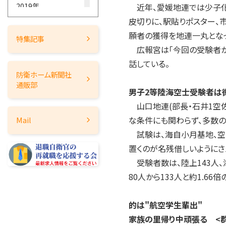
2019年
近年、愛媛地連では少子化
皮切りに、駅貼りポスター、
2018年
願者の獲得を地連一丸となっ
2017年
特集記事
広報宮は「今回の受験者から
2016年
話している。
2015年
防衛ホーム
新聞社
2014年
通販部
男子2等陸海空士受験者は
2013年
山口地連(部長・石井1空佐
2012年
な条件にも関わらず、多数の
Mail
2011年
試験は、海自小月基地、空
2010年
置くのが名残借しいようにさ
2009年
受験者数は、陸上143人、海
2008年
80人から133人と約1.66
2007年
2006年
的は"航空学生輩出"
2005年
家族の里帰り中頑張る <