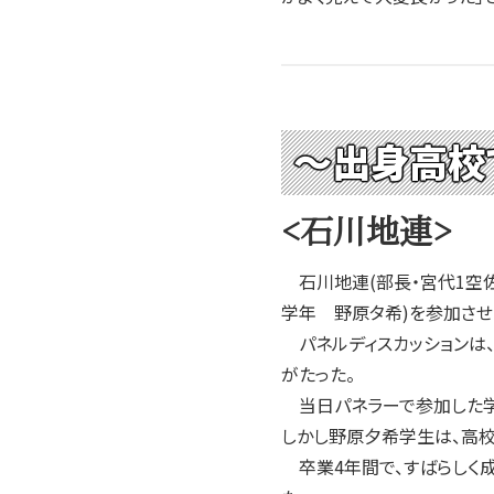
～出身高校
<石川地連>
石川地連(部長・宮代1空佐
学年 野原タ希)を参加させ
パネルディスカッションは
がたった。
当日パネラーで参加した学
しかし野原夕希学生は、高校
卒業4年間で、すばらしく