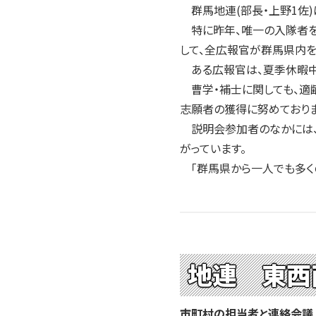
2004年
群馬地連(部長・上野1佐)
2003年
特に昨年、唯一の入隊者を出
2002年
して、全広報官が群馬県内を
2001年
ある広報官は、夏季休暇中
曹学・補士に関しても、適
志願者の獲得に努めておりま
説明会参加者のなかには、
がっています。
「群馬県から一人でも多く
地連 東西
市町村の担当者と連絡会議