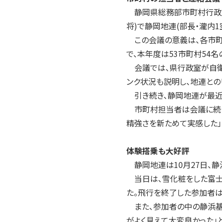
静岡県総務部市町村行政室(
将)で静岡地連(部長・瀧内
この会議の意義は、各市町
で、本年度は53市町村54
会議では、県行政室が自衛
ンク状況も説明し、地連との
引き続き、静岡地連が最近
市町村担当者は会議に続き
精強さを新ためて実感した」
体験搭乗も大好評
静岡地連は10月27日、
当日は、雪化粧をした富士
た。飛行を終了した参加者は
また、参加者の中の静浜基
がよく見えて大変良かった」