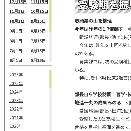
受験期を振
12月15日
11月15日
11月1日
10月15日
志願票の山を整理
10月1日
9月15日
今年は昨年の1.7倍越す 
9月1日
8月15日
新潟地連(部長・池上1佐)
8月1日
7月15日
今年は、昨年を上回る約1
7月1日
6月15日
のである。
6月1日
5月15日
募集課では、次の受験種目
いる。
5月1日
4月15日
2026年
特に、受付係(松原2海曹)
4月1日
3月15日
2025年
3月1日
2月15日
2024年
部長自ら学校訪間 曹学・
2月1日
1月15日
2023年
地連一丸の成果みのる <
2022年
1月1日
愛媛地連(部長・松浦1佐)
2021年
受験したのは高校生など、5
2020年
台格を目指し準備を進めて