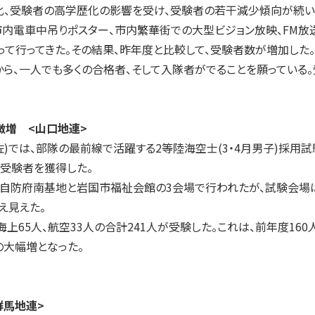
、受験者の高学歴化の影響を受け、受験者の若干減少傾向が続い
市内電車中吊りポスター、市内繁華街での大型ビジョン放映、FM放
て行ってきた。その結果、昨年度と比較して、受験者数が増加した。
、一人でも多くの合格者、そして入隊者がでることを願っている。
微増 <山口地連>
)では、部隊の最前線で活躍する2等陸海空士(3・4月男子)採用試
受験者を獲得した。
自防府南基地と岩国市福祉会館の3会場で行われたが、試験会場
え見えた。
上65人、航空33人の合計241人が受験した。これは、前年度16
倍の大幅増となった。
群馬地連>