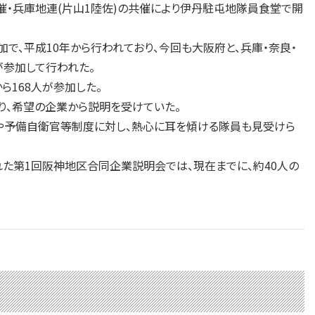
催・兵庫地連(片山1陸佐)の共催により伊丹駐屯地隊員食堂で開
、平成10年から行われており、今回も大阪府と、兵庫・奈良・
が参加して行われた。
168人が参加した。
、希望の企業から説明を受けていた。
や予備自衛官等制度に対し、熱心に耳を傾ける隊員も見受けら
た第1回阪神地区合同企業説明会では、現在までに、約40人の