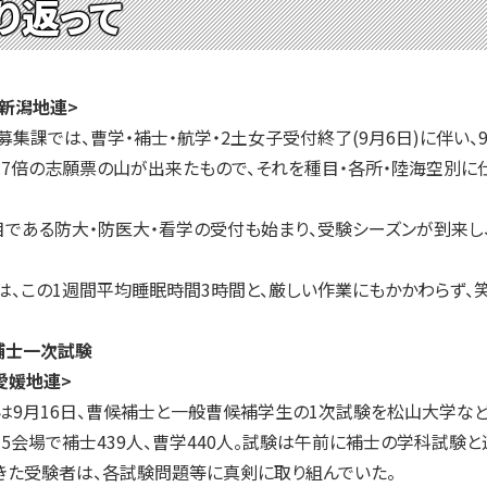
り返って
<新潟地連>
募集課では、曹学・補士・航学・2土女子受付終了(9月6日)に伴い、
.7倍の志願票の山が出来たもので、それを種目・各所・陸海空別
である防大・防医大・看学の受付も始まり、受験シーズンが到来し
は、この1週間平均睡眠時間3時間と、厳しい作業にもかかわらず、
補士一次試験
愛媛地連>
は9月16日、曹候補士と一般曹候補学生の1次試験を松山大学など
会場で補士439人、曹学440人。試験は午前に補士の学科試験
きた受験者は、各試験問題等に真剣に取り組んでいた。