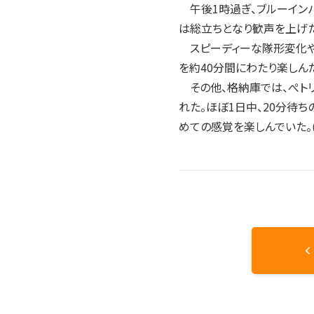
2004年
午後1時過ぎ、ブルーインパ
2003年
は総立ちとなり歓声を上げた
2002年
スピーディーな隊形変化や
2001年
を約40分間にわたり楽しん
その他、格納庫では、ぺトリオ
れた。ほぼ1日中、20分待
めての感覚を楽しんでいた。