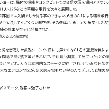
ショーは、機体の機能やコックピットでの交信状況を場内アナウン
-11,U-125などの華麗な飛行を次々と展開した。
圏では入間でしか見る事のできない、6機のC-1による編隊飛行
行う、決して小さくない航空機。その機体が、急上昇や急旋回、8
訓練の成果が存分に発揮された。
添えるミス航空祭)
林火災を想定した救難シーンや、目にも鮮やかな81名の空挺隊員に
な間隔で開く落下傘がきれいで、子供達も興奮して見ていた」との
が開かれ、人々は本格的なステージに魅了され、ぜい沢な休憩タイ
大なエプロン地区が、足の踏み場もない程の人でぎっしりと埋め尽
くスモーク、観客は魅了された