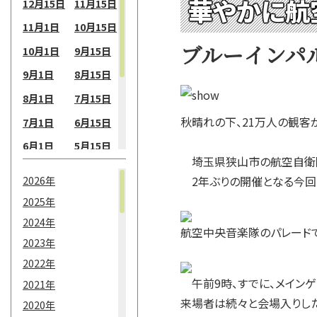
華やかに航
12月15日
11月15日
11月1日
10月15日
ブルーインパル
10月1日
9月15日
9月1日
8月15日
8月1日
7月15日
秋晴れの下、21万人の観
7月1日
6月15日
6月1日
5月15日
埼玉県狭山市の航空自衛隊入
5月1日
4月15日
2026年
2年ぶりの開催となる今回、
4月1日
3月15日
2025年
3月1日
2月15日
2024年
航空中央音楽隊のパレード
2月1日
1月15日
2023年
2022年
1月1日
午前9時、すでに、メイン
2021年
来場者は続々と会場入りした
2020年