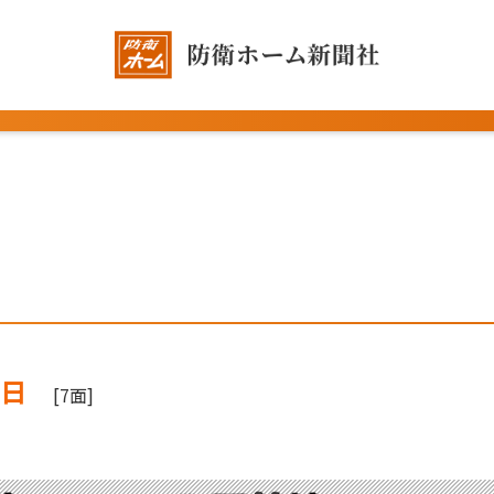
5日
[7面]