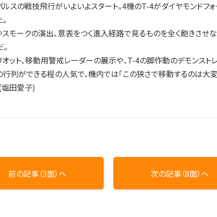
ルスの戦技飛行がいよいよスタート。4機のT-4がダイヤモンドフ
。
スモークの演出、意表をつく進入経路で見るものを全く飽きさせな
だ。
ット、移動用警戒レーダーの展示や、T-4の脚作動のデモンストレー
ちの行列ができる程の人気で、機内では「この狭さで移動するのは大変
(塩田愛子)
前の記事（3面）へ
次の記事（8面）へ