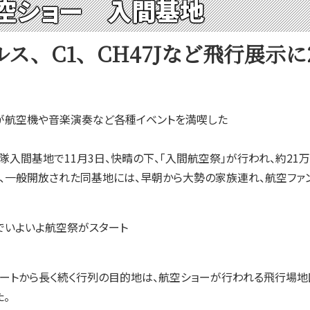
空ショー 入間基地
ス、C1、CH47Jなど飛行展示に
客が航空機や音楽演奏など各種イベントを満喫した
間基地で11月3日、快晴の下、「入間航空祭」が行われ、約21
一般開放された同基地には、早朝から大勢の家族連れ、航空ファンが
でいよいよ航空祭がスタート
ゲートから長く続く行列の目的地は、航空ショーが行われる飛行場地
。