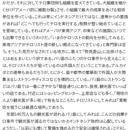
かだが、それに対してテロ集団側も組織を変えてきている。大組織を細か
く分け『アメーバ的に細胞分裂』させ、小組織で最大の成果をあげる戦術
単位を作っている。これは単にインドネシアだけではなく、連帯からの要請
があれば「どこへでも行ってテロを実行する」態勢が整い始めていること
を意味している。それはアメーバが東南アジア、中東などの諸国にいつで
も出撃できるというわけだ。「いまのテロリストの動向を分析してみると、
東南アジアがテロリスト達の新しい拠点になってきている」と専門家は言
う。そうした見方がなされている地方に、敢えて「物見遊山」に出掛けるこ
とはあるまいという訳である。バリ島のふたつのテロ事件から言えること
は、テロリストたちが狙っているのは外国人だということである。アルカイ
ダとの連帯もあるだろうが、とにかく、島や都市の繁華街で外国人が大勢
集まるレストランやディスコなどを標的にしている。バリ島のレストランな
どはバリ島では一番にぎやかな『銀座通り』にあり、昼夜、観光客でいっぱ
いの店である。付近にはショッピングセンター、土産店なども多く、「現地の
人より観光客が多い街」で有名なところだ。テロリストにしてみれば「累教
徒を狙うには最適な場所」であろう。
年間140万人もの観光客が訪れるバリ島にしてみれば、こんどの自爆テ
ロ事件で観光客が減るのではないか――とインドネシア政府は心配している
ようだし、「以前にも増して警備を強めるので安全は確保される」とＰＲし