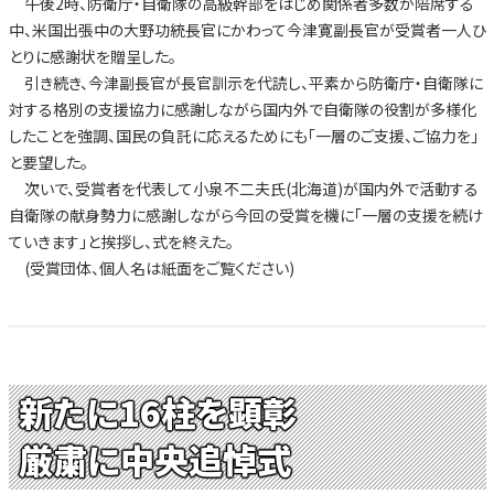
午後2時、防衛庁・自衛隊の高級幹部をはじめ関係者多数が陪席する
中、米国出張中の大野功統長官にかわって今津寛副長官が受賞者一人ひ
とりに感謝状を贈呈した。
引き続き、今津副長官が長官訓示を代読し、平素から防衛庁・自衛隊に
対する格別の支援協力に感謝しながら国内外で自衛隊の役割が多様化
したことを強調、国民の負託に応えるためにも「一層のご支援、ご協力を」
と要望した。
次いで、受賞者を代表して小泉不二夫氏(北海道)が国内外で活動する
自衛隊の献身勢力に感謝しながら今回の受賞を機に「一層の支援を続け
ていきます」と挨拶し、式を終えた。
(受賞団体、個人名は紙面をご覧ください)
新たに16柱を顕彰
厳粛に中央追悼式