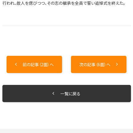
行われ、故人を偲びつつ、その志の継承を全員で誓い追悼式を終えた。
前の記事（2面）へ
次の記事（6面）へ
一覧に戻る