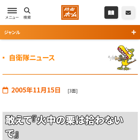
メニュー
検索
ジャンル
自衛隊ニュース
2005年11月15日
[3面]
敢えて『火中の栗は拾わない
で』