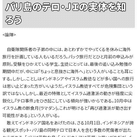
バリ島のテロ・ＪＩの実体を知
ろう
<論陣>
自衛隊関係者の子弟の中には、あとわずかでやってくる冬休みに海外
旅行を計画している人もいるだろう。パック旅行だとひと月前の申込みが
原則。受験をひかえている学生、生徒にとっては、最後の追い込み勉強の
期間中だが、中には「ちょっと息抜きに海外へ」という人がいることも耳に
する。しかし、ことしはインドネシアやイスラム教徒などが多い国への旅行
は思い止どまった方がいいようだ。イスラム教徒すべてが危険集団という
訳ではない。しかし、最近の特徴としてイスラム過激派の動きが極度に尖
鋭化し『テロ事件』をひき起こしている傾向が強いからである。10月中は
イスラム教の断食月(ラマダン)。これが明けると「再び過激派が動き出す
可能性がある」という人がいる。
敢えてインドネシア国名をあげたのは、さる10月1日、インドネシアが誇
る観光スポット・バリ島の同時テロで日本人を含む多数の死傷者が出た