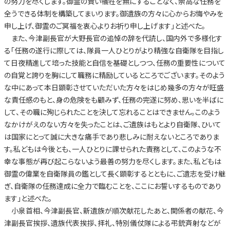
の努力を尽くします。御霊の貴い犠牲を無にすることなく、崇高な任務を
全うできる体制を構築してまいります。御遺族の方々に心からお悔やみを
申し上げ、御霊のご冥福を衷心よりお祈り申し上げます」と述べた。
また、今津副長官が大野長官の追悼の辞を代読し、国内外で多様化す
る「任務の遂行に際しては、隊員一人ひとりがより精強な自衛隊を目指し
て日夜精進して培った技能と自信を基礎としつつ、任務の重要性について
の自覚と誇りを胸にして職務に精励しているところでございます。そのよう
な中にあって本日顕彰させていただいた方々をはじめ幾多の方々が旺盛
な責任感のもと、身の危険をも顧みず、任務の完遂に努め、思いを半ばに
して、その職に殉じられたことを決して忘れることはできません。このよう
なかけがえのない方々を失ったことは、ご遺族はもとより自衛隊、ひいて
は国家にとって誠に大きな痛手であり悲しみに耐えないところでありま
す。私どもは今後とも、一人ひとりに課せられた責務として、このような不
幸な事態が再び起こらないよう最善の努力を尽くします。また、私どもは
御霊の偉業を自衛隊員の鑑として長く顕彰するとともに、ご遺志を受け継
ぎ、自衛隊の任務達成に全力で臨むことを、ここにお誓いするものであり
ます｣と述べた。
小泉首相、今津副長官、新遺族が順次献花したあと、関係者の献花、今
津副長官挨拶、遺族代表挨拶、拝礼、特別儀仗隊による弔銃斉射などが