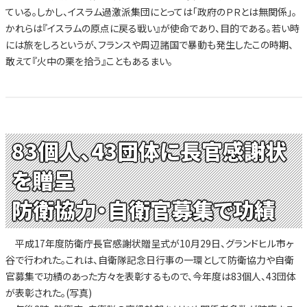
ている。しかし、イスラム過激派集団にとっては「政府のＰＲとは無関係」。
かれらは『イスラムの原点に戻る戦い』が使命であり、目的である。若い時
には旅をしろというが、フランスや周辺諸国で暴動も発生したこの時期、
敢えて『火中の栗を拾う』こともあるまい。
83個人、43団体に長官感謝状
を贈呈
防衛協力・自衛官募集で功績
平成17年度防衛庁長官感謝状贈呈式が10月29日、グランドヒル市ヶ
谷で行われた。これは、自衛隊記念日行事の一環として防衛協力や自衛
官募集で功績のあった方々を表彰するもので、今年度は83個人、43団体
が表彰された。(写真)