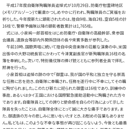
平成17年度自衛隊殉職隊員追悼式が10月29日、防衛庁慰霊碑地区
(メモリアルゾーン)で厳粛かつしめやかに行われ、殉職隊員のご冥福をお
祈りした。今年度新たに顕彰されたのは、陸自9柱、海自2柱、空自5柱の計
16柱で、警察予備隊以降の顕彰者数累計は1,765柱。
式には、小泉純一郎首相をはじめ防衛庁・自衛隊の高級幹部、衆参国
会議員、遺族会等部内外関係団体の長や来賓多数が参列した。
午前10時、国歌斉唱に続いて陸自中央音楽隊の荘厳な演奏の中、米国
出張中の大野功統長官にかわって今津寛副長官が新殉職隊員16柱の名
簿を奉納した。次いで、特別儀仗隊の捧げ銃とともに参列者全員で拝礼、
黙祷を行った。
小泉首相は追悼の辞の中で「御霊は、我が国の平和と独立を守る崇高
な任務に志を抱き、自衛隊に奉職され、任務を遂行中に不幸にしてその職
に殉ぜられました。このたび新たに祀られた御霊は16柱であり、訓練中の
事故、あるいはタイ王国における国際緊急援助活動中に殉職された方々
であります。自衛隊員としての誇りと使命感を自らの行為によって示した
隊員を失ったことは、自衛隊全体にとって誠に大きな痛手であります。ま
た、御遺族の方々の悲しみに思いをいたすとき、お慰めの旨葉もありませ
ん。私どもは、このような不幸な事態が再び起こらないよう、今後とも最善