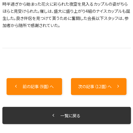
時半過ぎから始まった花火に彩られた夜空を見入るカップルの姿がちら
ほらと見受けられた。催しは、盛大に盛り上がり4組のナイスカップルも誕
生した。良き伴侶を見つけて貰うために奮闘した会長以下スタッフは、参
加者から随所で感謝されていた。
前の記事（9面）へ
次の記事（12面）へ
一覧に戻る