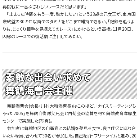
再挑戦に一番ふさわしいレースだと思います」
「止まった時間をもう一度、動かしたい」という33歳の元女王が、東京国
際終盤の30キロ以降でスタミナをどこまで維持できるか。「記録を追うよ
りも、じっくり相手を見据えてのレース」にかけるという高橋。11月20日、
因縁のレースでの復活劇に注目してみたい。
素敵な出会い求めて
舞鶴海曹会主催
舞鶴海曹会(会長・川村大和海曹長)はこのほど、「ナイスミーティングち
ゃった2005」を舞鶴自衛隊父兄会と白菊会の協賛を得て舞鶴教育隊厚生
センターで実施した(写真)。
参加者は舞鶴地区の自衛官との結婚を夢見る女性、良き伴侶に巡り合
いたい隊員、合わせて30名が参加した。自己紹介・フリータイムと進み、20