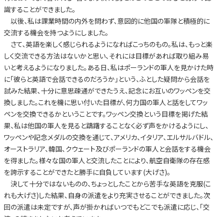
識することができました。
以後、私は課業時間の内外を問わず、意図的に他国の軍隊と積極的に
交流する機会を持つようにしました。
さて、英語を楽しく感じられるようになればこっちのもの。私は、もっと楽
しく交流できる方法はないかと思い、それには目標があれば取り組み易
いと考えるようになりました。ある日、私はポーランドの軍人を見かけた時
に「彼らと英語で会話できるのだろうか」という、ふとした疑問から会話を
試みた結果、十分に意思疎通ができたうえ、記念にお互いのワッペンを交
換しました。これを機に思い付いた目標が、何力国の軍人と話をしてワッ
ペンを交換できるかということです。ワッペン交換という目標を掲げた結
果、私は他国の軍人を見ると躊躇することなく必ず声をかけるようにし、
ワッペンや記念メダルの交換を通じて、アメリカ、イタリア、エルサルバドル、
オーストラリア、韓国、クウェート及びポーランドの軍人と会話をする機会
を得ました。様々な国の軍人と交流したことにより、航空自衛隊の存在感
を誇示することができたと勝手に自負しています(大げさ)。
決して十分ではないものの、ちょっとしたことから苦手な英語を克服(こ
れも大げさ)した結果、自身の派遣をより充実させることができました。次
回の派遣は未定ですが、声が掛かればいつでもどこでも派遣に応じ、「交