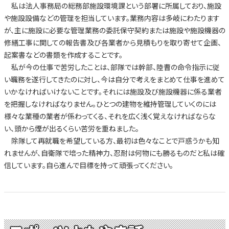
私は法人事務局の総務部施設環境課という部署に所属しており、施設
や施設設備などの管理を担当しています。業務内容は多岐にわたります
が、主に施設に必要な管理業務の委託保守契約または施設や施設機器の
修繕工事に関しての報告書及び各業者から見積もりを取り寄せて企画、
起案書などの書類を作成することです。
私が今の仕事で苦労したことは、部隊では幹部、陸曹の命令指示に従
い職務を遂行してきたのに対し、今は自分で考えをまとめて仕事を進めて
いかなければいけないことです。それには施設及び施設機器に係る業者
を把握しなければなりません。ひとつの建物を維持管理していくのには
様々な業種の業者が係わってくる、それを広く浅く覚えなければならな
い、頭から煙が出るくらい苦労を重ねました。
除隊して再就職を希望している方、最初は色々なことで戸惑うかも知
れませんが、自衛隊で培った精神力、忍耐は何物にも勝るものだと私は確
信しています。自ら進んで目標を持って頑張ってください。