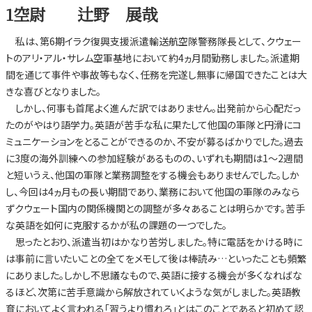
1空尉 辻野 展哉
私は、第6期イラク復興支援派遣輸送航空隊警務隊長として、クウェー
トのアリ・アル・サレム空軍基地において約4ヵ月間勤務しました。派遣期
間を通じて事件や事故等もなく、任務を完遂し無事に帰国できたことは大
きな喜びとなりました。
しかし、何事も首尾よく進んだ訳ではありません。出発前から心配だっ
たのがやはり語学力。英語が苦手な私に果たして他国の軍隊と円滑にコ
ミュニケーションをとることができるのか、不安が募るばかりでした。過去
に3度の海外訓練への参加経験があるものの、いずれも期間は1～2週間
と短いうえ、他国の軍隊と業務調整をする機会もありませんでした。しか
し、今回は4ヵ月もの長い期間であり、業務において他国の軍隊のみなら
ずクウェート国内の関係機関との調整が多々あることは明らかです。苦手
な英語を如何に克服するかが私の課題の一つでした。
思ったとおり、派遣当初はかなり苦労しました。特に電話をかける時に
は事前に言いたいことの全てをメモして後は棒読み…といったことも頻繁
にありました。しかし不思議なもので、英語に接する機会が多くなればな
るほど、次第に苦手意識から解放されていくような気がしました。英語教
育においてよく言われる「習うより慣れろ」とはこのことであると初めて認