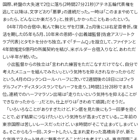
国際、終盤の大失速で2位に落ち(2時間27分21秒)アテネ五輪代表権を
逃して以降は、文字どおり「悪夢」の連続だった。一時は「このままやめてし
まったら、どんなにか楽だろう」と、挫折しかかったこともあったという。
04年7月の合宿中、転んで胸とヒザを打撲、2ヵ月後には右足首骨折。復
活を期した05年も5月、10年来の恩師・小出義雄監督(佐倉アスリートク
ラブ代表)とタモトを分かち独立。すぐ「チームＱ」を設立して、ファイテンと
4年間推定6億円の所属契約を結び、米ボルダー合宿入りなど、あわただ
しい半年が続いた。
小出監督からの独立は「言われた練習をただこなすだけでなく、自分で
考えたメニューを組んでみたい」という気持ちを抑えきれなかったからだ
という。4月のロックンロール・ハーフに次いで2週間後の18日にはフィラ
デルフィア・ディスタンスランでもハーフを走り、1時間11分28秒でまた4
位。連続でのハーフマラソン出場は「走りたいという気持ちを抑えることが
できなかったから…」だとか。仕上がりは「きわめて順調」だそうだ。
「いろいろなことがありすぎたけど、ドン底を見た後にもう一回夢を抱く
ことで、必ず結果につなげたいという気持ちが高まってきている。二年前の
東京国際は苦しいレースだったけど、いま時間がそこで止まってしまってい
る。そこからもう一回、スタートしたい。生まれ変わった高橋尚子が、新た
な気持でスタート地点に無事立てることだけを考えている。東京国際こそ