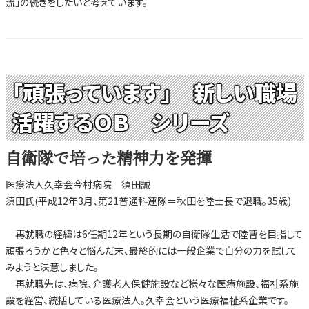
流」の続きをしたいと考えています。
「頑張っています」 新しい職場
活躍するＯＢ シリーズ
自衛隊で培った精神力を発揮
医療法人久幸会今村病院 須田誠
須田氏(平成12年3月、第21普通科連隊＝秋田を陸士長で退職。35歳)
再就職の経緯は6任期12年という長期の自衛隊生活で陸曹を目指して
頑張ろうかと色々と悩んだ末、最終的には一般企業で自分の力を試して
みようと決意しました。
再就職先は、病院、介護老人保健施設など様々な医療施設、福祉系施
設を経営、統括している医療法人。久幸会という医療福祉系企業です。