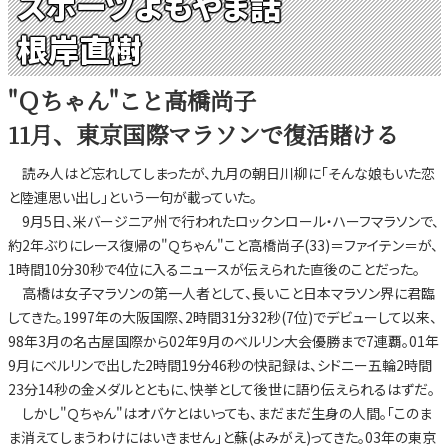
スポーツよもやま話
根岸直樹
"Ｑちゃん"こと高橋尚子
11月、東京国際マラソンで復活賭ける
読み人はど忘れしてしまったが、九月の朝日川柳に「そんな娘もいた恋
と陸連思い出し」という一句が載っていた。
9月5日、米バージニア州で行われたロックンロール・ハーフマラソンで、
約2年ぶりにレース復帰の"Ｑちゃん"こと高橋尚子(33)＝ファイテン＝が、
1時間10分30秒で4位に入るニュースが伝えられた直後のことだった。
高橋は女子マラソンの第一人者として、長いこと日本マラソン界に君臨
してきた。1997年の大阪国際、2時間31分32秒(7位)でデビューして以来、
98年3月の名古屋国際から02年9月のベルリン大会優勝まで7連覇。01年
9月にベルリンで出した2時間19分46秒の快記録は、シドニー五輪2時間
23分14秒の金メダルとともに、快挙として後世に語り伝えられるはずだ。
しかし"Ｑちゃん"はオバケとはいっても、まだまだ生身の人間。「このま
ま消えてしまうわけにはいきません」と蘇(よみがえ)ってきた。03年の東京