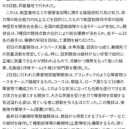
の3日間、芦屋基地で行われた。
これは、航空基地などの被害復旧等に関する施設技術力及び気力、体
力等の総合能力の向上などを目的としたもので航空総隊司令官の田母
神空将を競技会会長に、全国の航空施設隊から全9チームが参加した。競
技会は、3種目の競技点数の合計により総合優勝が決められ、各チーム10
名の選手は、優勝の栄冠を目指して激闘を繰り広げた。
初日の測量競技は、トラバース測量、水準測量、目測から成り、展開先で
の測量活動を想定している。特に、目測競技は器材がない状態で如何に
正確に測量できるかが問われるもので、冷静かつ情熱をもって戦った結
果、北施設1作隊チーム(千歳)が部門賞を獲得した。
2日目に行われた障害物突破等競技は、アスレチックのような障害物コ
ースをチームで踏破するもの。コースは、壁越え、ロープ渡りなど16種の
障害物で構成されている。どのような状況になっても任務を遂行できる気
力体力を必要とする競技で、大きな声援を受け全力で障害物を突破する
気迫溢れる姿は、見ている者に感動を与えるほどだった。この種目は、南
施隊作業隊チーム(那覇)が制した。
最終日の展開地等整備競技は、普段から得意とするブルドーザーなど
の器材を操作して機動部隊等の展開地(土塁陣地)も構築するもの。狭く