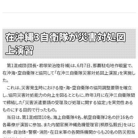
在沖縄3自衛隊が災害対処図
上演習
第1混成団(団長・君塚栄治陸将補)は、6月7日、那覇駐屯地作戦室で、
在沖海・空自衛隊と協同して「在沖三自衛隊災害対処図上演習」を実施し
た。
これは、災害発生時における陸・海・空自衛隊の協同調整要領を確立
し、協同災害対処能力の向上を図るとともに、昨年3月に在沖三自衛隊間
で締結した「災害派遣要請の受理及び処理に関する協定」を実効性ある
ものにする目的で行ったもの。
当日は、第1混成団10名、海上自衛隊4名、航空自衛隊2名の計16名の
各幕僚が演習に参加、また内閣官房沖縄危機管理官(桐原弘毅氏)をはじ
め県・自治体・警察・消防・在日米軍の各関係機関からも20名の防災担当