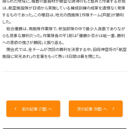
限られた地域に、複数の重器材が緻密な誘導のもと整斉と作業する状態
は、航空施設隊が日頃から実施している練成訓練の成果を遺憾なく発揮
するものであった。この種目は、地元の西施隊1作隊チーム(芦屋)が勝利
した。
総合優勝は、南施隊作業隊で、参加部隊の中で最少人員数でありなが
らも見事な勝利だった。作業隊長の平1尉は「優勝か否かは紙一重、勝利
への意欲の強さが勝因」と振り返る。
閉会式では、全チームが次回の勝利を決意する中、田母神空将の「航空
施設に栄光あれ」の言葉をもって熱い3日間は幕を閉じた。
前の記事（7面）へ
次の記事（9面）へ