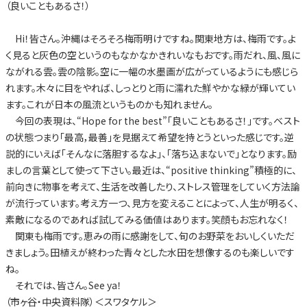
（良いこともあるさ！）
Hi！皆さん。沖縄はそろそろ梅雨明けですね。関東地方は、梅雨です。よ
く見ると灰色の空というのもなかなかきれいなもおです。雨だれ、風、風に
ながれる雲。雲の陰影。空に一幅の水墨画が広がっているようにも感じら
れます。木々に目をやれば、しっとりと雨に濡れた鮮やかな緑が輝いてい
ます。これが日本の風流というものかも知れません。
今回の表現は、“Hope for the best”「良いこともあるさ！」です。ベスト
の状態つまり「最高，最善」を見据えて希望を持とうといった感じです。逆
説的にいえば「そんなに落胆するなよ」、「落ち込まないで」となります。励
ましの言葉として使って下さい。最近は、“positive thinking”積極的に、
前向きに物事を考えて、生活を改善したり、ストレス管理をしていく方法論
が流行っています。考え方一つ、見方を変えることによって、人生が明るく、
素敵になるのであれば試してみる価値はあります。笑顔もお忘れなく！
関東も梅雨です。恵みの雨に感謝をして、旬のお野菜をおいしくいただ
きましょう。田植えが終わった青々とした水田を想像するのも楽しいです
ね。
それでは、皆さん。See ya！
（市ヶ谷・中央資料隊）＜スワタケル＞