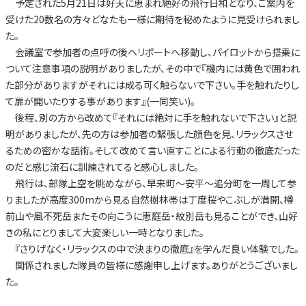
予定された5月21日は好天に恵まれ絶好の飛行日和となり、ご案内を
受けた20数名の方々どなたも一様に期待を秘めたように見受けられまし
た。
会議室で参加者の点呼の後ヘリポートへ移動し、パイロットから搭乗に
ついて注意事項の説明がありましたが、その中で『機内には黄色で囲われ
た部分がありますがそれには成る可く触らないで下さい。手を触れたりし
て扉が開いたりする事があります』(一同笑い)。
後程、別の方から改めて『それには絶対に手を触れないで下さい』と説
明がありましたが、先の方は参加者の緊張した顔色を見、リラックスさせ
るための密かな話術。そして改めて言い直すことによる行動の徹底だった
のだと感じ流石に訓練されてると感心しました。
飛行は、部隊上空を眺めながら、早来町～安平～追分町を一周して参
りましたが高度300mから見る自然樹林帯は丁度桜やこぶしが満開、樽
前山や風不死岳またその向こうに恵庭岳・紋別岳も見ることができ、山好
きの私にとりまして大変楽しい一時となりました。
『さりげなく・リラックスの中で決まりの徹底』を学んだ良い体験でした。
関係されました隊員の皆様に感謝申し上げます。ありがとうございまし
た。