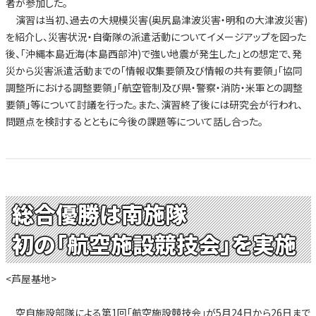
者が参加した。
演習は当初、過去の大規模災害(奥尻島津波災害・明和の大津波災害)
を紹介し、災害状況・自衛隊の派遣活動についてイメージアップを図った
後、「沖縄本島近海(本島西部沖)で強い地震が発生した」との想定で、発
災から災害派遣活動までの「情報収集要領及び情報の共有要領」「協同
調整所における調整要領」「航空管制及び県・警察・消防・米軍との調整
要領」等について討議を行った。また、演習終了後には研究会が行われ、
問題点を検討するとともに今後の課題等について話し合った。
総合優勝は南施隊
初の「航空施設競技会」を実施
<芦屋基地>
空自施設部隊による第1回「航空施設競技会」が5月24日から26日まで