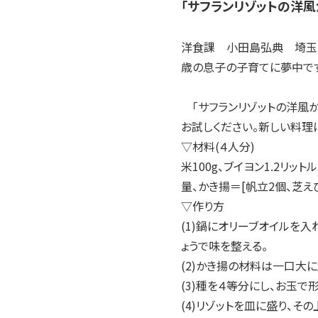
「サフランリゾットの洋風
洋食課 小田島弘典 埼玉県
歳の息子の子育てに夢中です
「サフランリゾットの洋風か
お試しください。新しい料理
▽材料(４人分)
米100g、ブイヨン1.2リッ
量、かき揚＝[帆立2個、芝えび
▽作り方
(1)鍋にオリーブオイルを
ょうで味を整える。
(2)かき揚の材料は一口大
(3)種を４等分にし、お玉
(4)リゾットを皿に盛り、そ