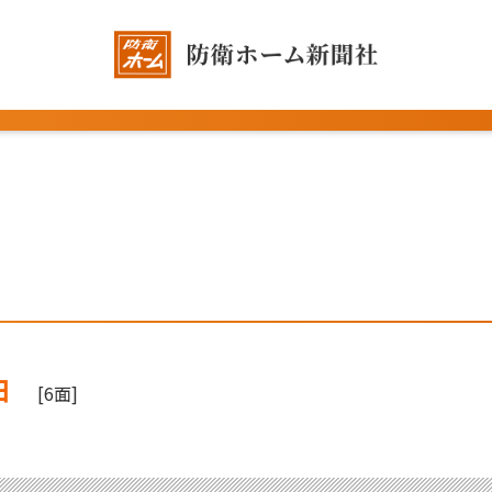
日
[6面]