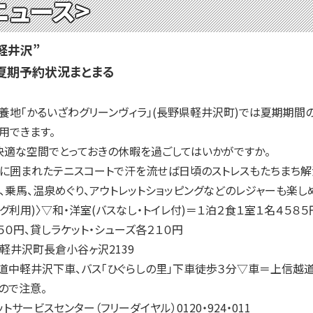
ニュース>
軽井沢”
夏期予約状況まとまる
地「かるいざわグリーンヴィラ」(長野県軽井沢町)では夏期期間の
用できます。
快適な空間でとっておきの休暇を過ごしてはいかがですか。
に囲まれたテニスコートで汗を流せば日頃のストレスもたちまち解
乗馬、温泉めぐり、アウトレットショッピングなどのレジャーも楽し
利用)〉▽和・洋室(バスなし・トイレ付)＝１泊２食１室１名４５８
５０円、貸しラケット・シューズ各２１０円
井沢町長倉小谷ヶ沢2139
中軽井沢下車、バス「ひぐらしの里」下車徒歩３分▽車＝上信越道碓
ので注意。
サービスセンター（フリーダイヤル）0120・924・011