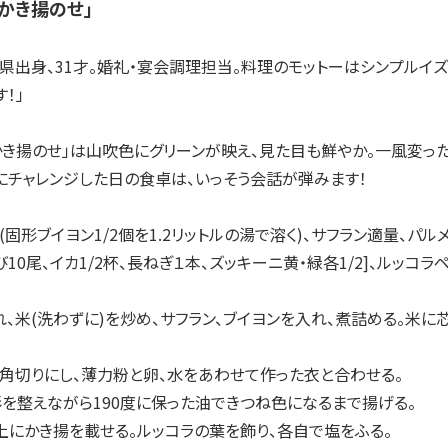
かき揚のせ」
出身、31才。婚礼・宴会調理担当。料理のモットーはシンプルイズ
！」
き揚のせ」は山吹色にグリーンが映え、見た目も鮮やか。一風変った
にチャレンジした日の食卓は、いっそう会話が弾みます！
トル(固形ブイヨン1/2個を1.2リットルの湯で溶く)、サフラン適量、
10尾、イカ1/2杯、長ねぎ１本、ズッキーニ黄・緑各1/2]、ルッコ
入れ、米(洗わずに)を炒め、サフラン、ブイヨンを入れ、煮詰める。米
に角切りにし、薄力粉と卵、水をあわせて作った衣と合わせる。
で形を整えながら190度に保った油できつね色になるまで揚げる。
の上にかき揚を載せる。ルッコラの葉を飾り、各自で塩をふる。