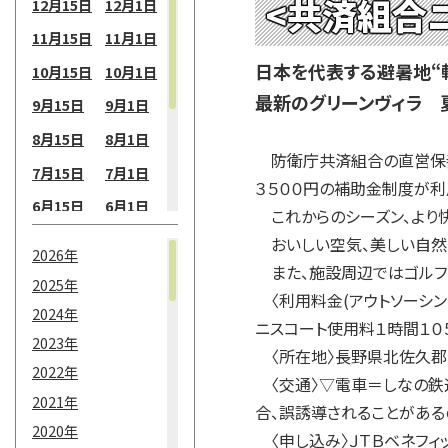
<共済組合
12月15日
12月1日
11月15日
11月1日
日本を代表する避暑地“
10月15日
10月1日
最新のグリーンヴィラ 
9月15日
9月1日
8月15日
8月1日
防衛庁共済組合の直営保養
7月15日
7月1日
３５００円の補助金制度が利
6月15日
6月1日
これからのシーズン、より
5月15日
5月1日
おいしい空気、美しい自然
2026年
また、施設周辺ではゴルフ、
4月15日
4月1日
2025年
〈利用料金(アウトソーシング
3月15日
3月1日
2024年
ニスコート使用料１時間１０
2月15日
2月1日
2023年
〈所在地〉長野県北佐久郡軽
2022年
1月15日
1月1日
〈交通〉▽電車＝しなの鉄道
2021年
合、誤誘導されることがある
2020年
〈申し込み〉ＪＴＢベネフィット