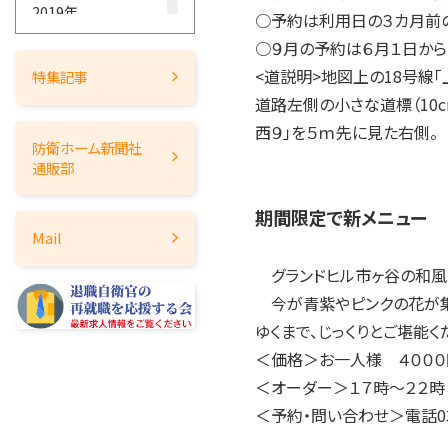
2019年
○予約は利用日の３カ月前
2018年
○９月の予約は６月１日から
2017年
<道説明>地図上の18号線
特集記事
2016年
道路左側の小さな道標（10
2015年
西９」を５ｍ先に見た右側。
防衛ホーム
新聞社
2014年
通販部
2013年
期間限定で新メニュー
2012年
Mail
2011年
グランドヒル市ヶ谷の和風レ
2010年
今が青紫やピンクの花が集
2009年
ゆくまで、じっくりとご堪能
2008年
＜価格＞お一人様 ４０００
2007年
＜オーダー＞１７時～２２時
2006年
＜予約・問い合わせ＞電話03-3
2005年