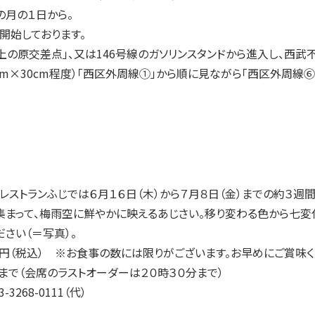
の月の１日から。
開始しております。
「上の原交差点」、又は146号線のガソリンスタンドから進入し、西
cm×30cm程度）「西区外周線①」から順に見ながら「西区外周線
ストランふじでは６月１６日（木）から７月８日（金）までの約３週間
まって、梅雨空に鮮やかに映えるあじさい。移り変わる色から七変
ください（＝写真）。
円（税込） ※お食事の数には限りがございます。お早めにご賞味く
まで（会席のラストオーダーは２０時３０分まで）
268-0111（代）