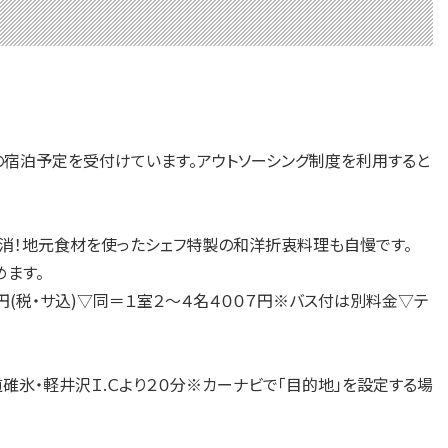
宿泊予定を受付けています。アウトソーシング制度を利用すると
消！地元食材を使ったシェフ特製の和洋折衷料理も自慢です。
めます。
５円(税・サ込)▽同＝１室２～４名４００７円※バス付は別料金▽テ
氷・軽井沢Ｉ.Ｃより２０分※カーナビで「目的地」を設定する場