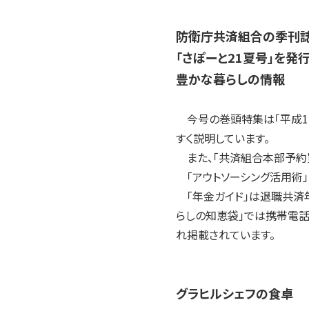
2004年
2003年
防衛庁共済組合の季刊
2002年
「さぽーと21夏号」を発
2001年
豊かな暮らしの情報
今号の巻頭特集は「平成1
すく説明しています。
また、「共済組合本部予約
「アウトソーシング活用術」
「年金ガイド」は退職共済年
らしの知恵袋」では携帯電話
れ掲載されています。
グラヒルシェフの食卓