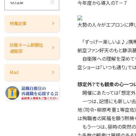
今年度から導入のＴ－７
2019年
2018年
2017年
特集記事
大勢の人々がエプロンに押
2016年
2015年
「ずっげー楽しいよ♪」携
防衛ホーム
新聞社
2014年
航空ファン――好天のもと静
通販部
2013年
自衛隊への理解を深めても
2012年
空ショーは「いつも通り」で
Mail
2011年
2010年
想定外？でも観衆の心一つ
開催にあたっては「想定外」
2009年
一つは、記憶にも新しい去
2008年
地（司令・柳原考重１等空佐
2007年
は殉職者の冥福を願う黙祷
2006年
もう一つは、昼時の突然の
2005年
た多数の観衆は屋根のある