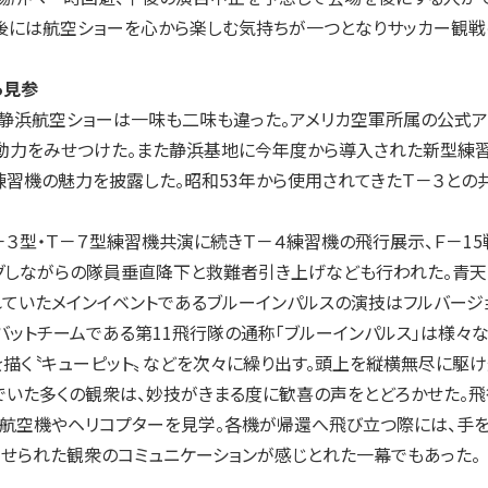
午後には航空ショーを心から楽しむ気持ちが一つとなりサッカー観戦
ら見参
浜航空ショーは一味も二味も違った。アメリカ空軍所属の公式アクロ
動力をみせつけた。また静浜基地に今年度から導入された新型練習
習機の魅力を披露した。昭和53年から使用されてきたＴ－３との
３型・Ｔ－７型練習機共演に続きＴ－４練習機の飛行展示、Ｆ－15戦
グしながらの隊員垂直降下と救難者引き上げなども行われた。青天
ていたメインイベントであるブルーインパルスの演技はフルバージ
ットチームである第11飛行隊の通称「ブルーインパルス」は様々な
描く〝キューピット〟などを次々に繰り出す。頭上を縦横無尽に駆
でいた多くの観衆は、妙技がきまる度に歓喜の声をとどろかせた。
る航空機やヘリコプターを見学。各機が帰還へ飛び立つ際には、手を
観）せられた観衆のコミュニケーションが感じとれた一幕でもあった。