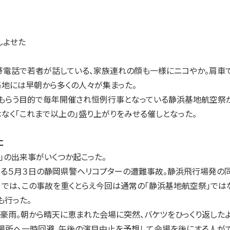
しよせた
帯電話で若者が話している、家族連れの顔も一様にニコやか。肩車
浜基地には早朝から多くの人々が集まった。
らう目的で毎年開催され恒例行事となっている静浜基地航空祭が
はなく「これまで以上の」盛り上がりをみせる催しとなった。
に
の出来事がいくつか起こった。
る５月３日の静岡県警ヘリコプターの遭難事故。静浜飛行場発の
）では、この事故を重くとらえ今回は通常の「静浜基地航空祭」では
も行った。
豪雨。朝から晴天に恵まれた会場に突然、バケツをひっくり返した
場所へ一時回避、午後の演目中止を予想して会場を後にする人が