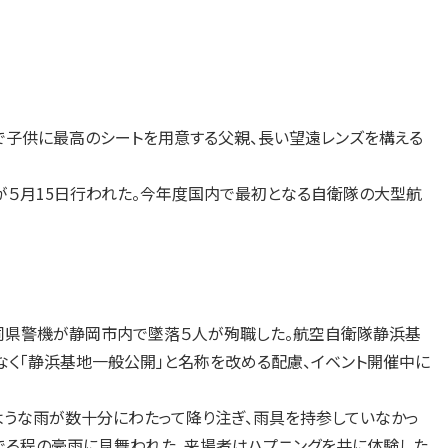
で子供に最高のシートを用意する父親、長い望遠レンズを構える
５月15日行われた。今年度国内で最初となる自衛隊の大型航
同県警機が静岡市内で墜落５人が殉職した。航空自衛隊静浜基
なく「静浜基地一般公開」と名称を改める配慮、イベント開催中に
ような雨が数十分にわたって降り注ぎ、雨具を持参していなかっ
でる程の豪雨に見舞われた。来場者はハプニングを共に体験した