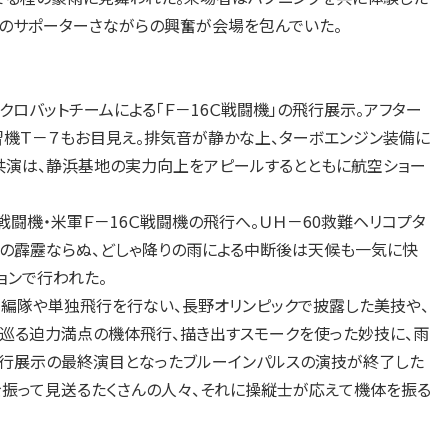
のサポーターさながらの興奮が会場を包んでいた。
バットチームによる「Ｆ－16Ｃ戦闘機」の飛行展示。アフター
機Ｔ－７もお目見え。排気音が静かな上、ターボエンジン装備に
共演は、静浜基地の実力向上をアピールするとともに航空ショー
闘機・米軍Ｆ－16Ｃ戦闘機の飛行へ。ＵＨ－60救難ヘリコプタ
の霹靂ならぬ、どしゃ降りの雨による中断後は天候も一気に快
ョンで行われた。
編隊や単独飛行を行ない、長野オリンピックで披露した美技や、
け巡る迫力満点の機体飛行、描き出すスモークを使った妙技に、雨
飛行展示の最終演目となったブルーインパルスの演技が終了した
振って見送るたくさんの人々、それに操縦士が応えて機体を振る