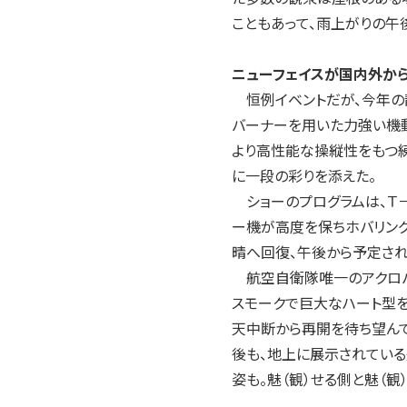
2004年
こともあって、雨上がりの
2003年
2002年
ニューフェイスが国内外か
2001年
恒例イベントだが、今年の静
バーナーを用いた力強い機
より高性能な操縦性をもつ練
に一段の彩りを添えた。
ショーのプログラムは、Ｔ－
ー機が高度を保ちホバリン
晴へ回復、午後から予定され
航空自衛隊唯一のアクロバ
スモークで巨大なハート型を
天中断から再開を待ち望ん
後も、地上に展示されてい
姿も。魅（観）せる側と魅（