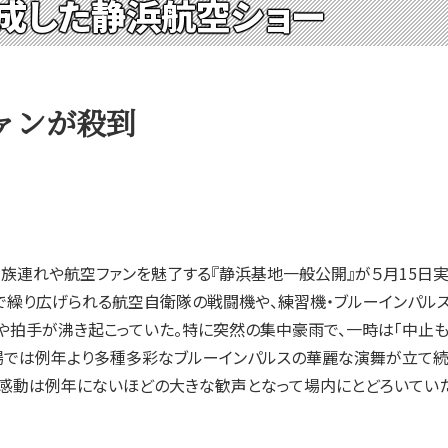
成した静浜航空ショー
ァンが殺到
族連れや航空ファンを魅了する『静浜基地一般公開』が５月15日実
で繰り広げられる航空自衛隊の戦闘機や、練習機・ブルーインパル
声や拍手が沸き起こっていた。特に突然の集中豪雨で、一時は「中止
場では例年より多種多彩なブルーインパルスの華麗な演舞が立て続
の感動は例年にないほどの大きな歓声となって場内にとどろいていた