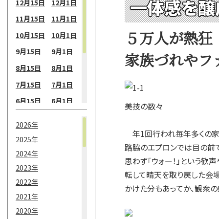
一体感を醸
12月15日
12月1日
11月15日
11月1日
５万人が熱狂
10月15日
10月1日
9月15日
9月1日
家族づれやフ
8月15日
8月1日
7月15日
7月1日
6月15日
6月1日
美技の数々
5月15日
5月1日
2026年
年1回行われ毎年多くの家
4月15日
4月1日
2025年
路脇のエプロンでは目の前
3月15日
3月1日
2024年
思わず「ウォー！」という歓
2月15日
2月1日
2023年
転して晴天を取り戻した会
2022年
1月15日
1月1日
かけた分もあってか、観衆
2021年
2020年