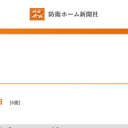
日
[6面]