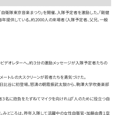
「自衛隊東京音楽まつり」を開催、入隊予定者を激励した。「剛健
年提供している。約2000人の来場者（入隊予定者、父兄、一般
ビデオレターへ。約３分の激励メッセージが入隊予定者たちの
メートルの大スクリーンが若者たちを勇気づけた。
は日比谷に初登場。怒濤の朝霞振武太鼓から、駒澤大学吹奏楽部
者３名に抱負をたずねてマイクを向ければ「人のために役立つ自
楽隊。みどころは、昨年入隊して活躍中の女性自衛官・加藤由貴１空