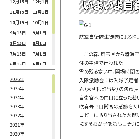
いよいよ自
12月15日
12月1日
11月15日
11月1日
10月15日
10月1日
9月15日
9月1日
航空自衛隊生徒隊によるド
8月15日
8月1日
7月15日
7月1日
この春、埼玉県から陸海空
体の主催で行われた。
6月15日
6月1日
雪の残る寒い中、開場時間
5月15日
5月1日
2026年
入隊激励会には入隊予定者
4月15日
4月1日
2025年
君（大利根町出身）の決意表
3月15日
3月1日
自衛官への門口に立った若
2024年
2月15日
2月1日
吹奏等で自衛官の感触をた
2023年
ロビーに貼り出された大野
2022年
1月15日
1月1日
にする我が子を頼もしそう
2021年
2020年