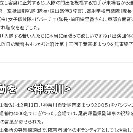
立し客席に正対すると、入隊の門出を祝福する拍手が来場者から送
空挺団喇叭隊（隊長・陣出盛伸３陸曹）、高射学校音楽隊（隊長・
（株）女子儀仗隊・ビバーチェ（隊長・前田絵里香さん）、東部方面
され聴衆を魅了した。
「入隊する若い人たちに本当に頑張って欲しいですね」「出演団体の
れ昨日の積雪もすっかりと溶け第十三回千葉音楽まつりを無事終了
動を <神奈川>
１海佐）は２月13日、「神奈川自衛隊音楽まつり２００５」をパシフ
場者約4000名でにぎわった。会場では、尾高暉重県副知事の祝
の言葉が寄せられた。
出張所の募集相談員で、障害者団体のボランティアとしても活動し