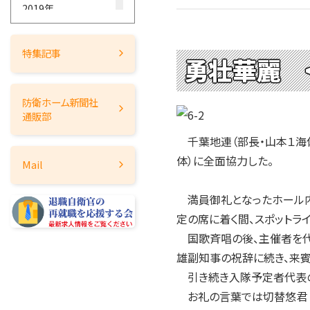
2019年
2018年
2017年
特集記事
勇壮華麗 
2016年
2015年
防衛ホーム
新聞社
2014年
通販部
2013年
千葉地連（部長・山本１海佐
2012年
体）に全面協力した。
Mail
2011年
2010年
満員御礼となったホール内
2009年
定の席に着く間、スポットラ
2008年
国歌斉唱の後、主催者を代
2007年
雄副知事の祝辞に続き、来
2006年
引き続き入隊予定者代表の
2005年
お礼の言葉では切替悠君（