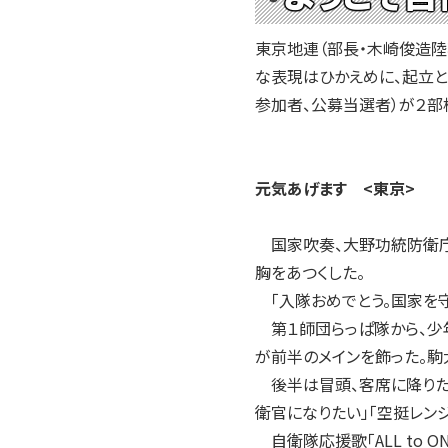
東京地連（部長・木崎俊造陸
な表現はひかえめに、起立と
参加者、公募当選者）が２部
元気あげます <東京>
国家吹奏、大野功統防衛庁
胸をあつくした。
「入隊おめでとう。国家を守
第１師団らっぱ隊から、少年
が前半のメインを飾った。駒
後半は冒頭、客席に降りた
衛官になりたい」「空挺レン
自衛隊応援歌「ALL to