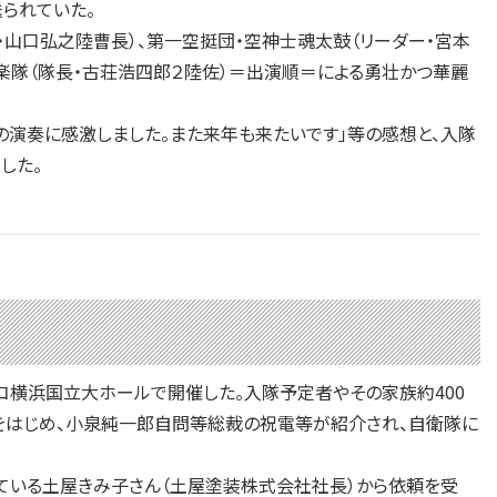
られていた。
山口弘之陸曹長）、第一空挺団・空神士魂太鼓（リーダー・宮本
音楽隊（隊長・古荘浩四郎２陸佐）＝出演順＝による勇壮かつ華麗
演奏に感激しました。また来年も来たいです」等の感想と、入隊
した。
ィコ横浜国立大ホールで開催した。入隊予定者やその家族約400
辞をはじめ、小泉純一郎自問等総裁の祝電等が紹介され、自衛隊に
ている土屋きみ子さん（土屋塗装株式会社社長）から依頼を受