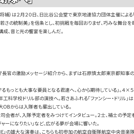
将補）は２月２０日、日比谷公会堂で東京地連協力団体主催による
若さの統制美」を信条とし、初挑戦を毎回おりまぜ、巧みな舞台を毎
構成、音と光の饗宴を楽しんだ。
長官の激励メッセージ紹介から、まずは石原慎太郎東京都知事の
るもっとも大事な要員となる君達へ、心から期待している」。４×５
工科学校ドリル部の演技へ。若さあふれる「ファンシー・ドリル」
大OBからは入隊者も輩出している。
司会者が、入隊予定者をみつけてインタビュー。２士、補士の予定
ジャーになりたい」など、広がる夢が会場に響いた。
 ONE」の雄大な演奏は、こちらも初参加の航空自衛隊航空中央音