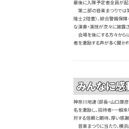
2004年
最後に入隊予定者全員が起
2003年
第二部の音楽まつりでは第一
2002年
隆士２陸曹）、綜合警備保障
な演奏・演技が次々に披露
2001年
会場を後にする方々からは
者を激励する声が多く聞か
みんなに感
神奈川地連（部長・山口康彦
名を激励し、招待者・一般来
対する信頼と期待、厚い感謝
音楽まつりに当たり、横浜