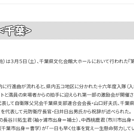
<千葉>
）は３月５日（土）、千葉県文化会館大ホールにおいて行われた『
に行進曲が流れると、県内五コ地区に分かれた十六年度入隊（入
イトと満員の来場者からの拍手に迎えられ第一部の激励会が開催さ
表して自衛隊父兄会千葉県支部連合会会長・山口好夫氏、千葉
賓を代表して元防衛庁長官・臼井日出男氏から祝辞が述べられた。
長谷川拓生君（袖ヶ浦市出身＝補士）、中西桃鹿君（市川市出身
千葉市出身＝曹学）が「一日も早く仕事を覚え一生懸命努力してい