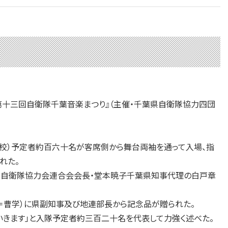
第十三回自衛隊千葉音楽まつり』（主催・千葉県自衛隊協力四団
校）予定者約百六十名が客席側から舞台両袖を通って入場、指
れた。
県自衛隊協力会連合会会長・堂本暁子千葉県知事代理の白戸章
＝曹学）に県副知事及び地連部長から記念品が贈られた。
きます」と入隊予定者約三百二十名を代表して力強く述べた。