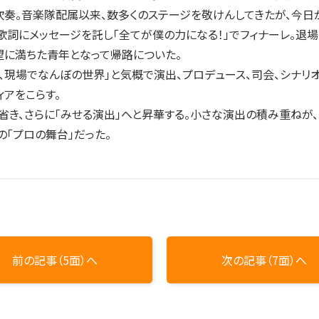
吹奏。音楽隊配属以来、数多くのステージを敬けんしてきたが、今日が
にメッセージを託し「全てが僕の力になる！」でフィナーレ。退場曲に「I w
望に満ちた青年となって帰路についた。
、現場でなんぼの世界」と気概で演出、プロデュース、司会、シナリ
ィアをこらす。
き、さらに「みせる演出」へと昇華する。小さな演出の積み重ねが、
の「プロの舞台」だった。
前の記事（5面）へ
次の記事（7面）へ