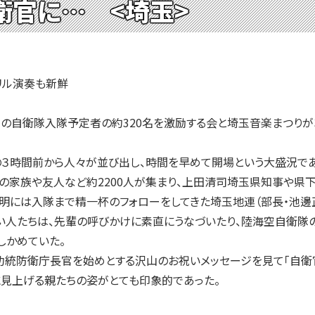
衛官に… <埼玉>
リル演奏も新鮮
の自衛隊入隊予定者の約320名を激励する会と埼玉音楽まつりが
の３時間前から人々が並び出し、時間を早めて開場という大盛況であ
の家族や友人など約2200人が集まり、上田清司埼玉県知事や県
明には入隊まで精一杯のフォローをしてきた埼玉地連（部長・池邊
い人たちは、先輩の呼びかけに素直にうなづいたり、陸海空自衛隊
しかめていた。
功統防衛庁長官を始めとする沢山のお祝いメッセージを見て「自衛
に見上げる親たちの姿がとても印象的であった。