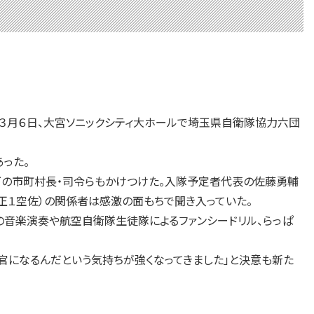
３月６日、大宮ソニックシティ大ホールで埼玉県自衛隊協力六団
った。
下の市町村長・司令らもかけつけた。入隊予定者代表の佐藤勇輔
正１空佐）の関係者は感激の面もちで聞き入っていた。
の音楽演奏や航空自衛隊生徒隊によるファンシードリル、らっぱ
官になるんだという気持ちが強くなってきました」と決意も新た