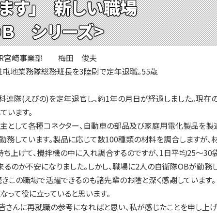
います」 新しい職場
ＯＢ シリーズ>
MIR宮崎事業部 梅田 俊夫
駐屯地業務隊総務班長を3陸尉で定年退職。55歳
通科連隊(えびの)を定年退官し、約1年の月日が経過しました。現
ています。
主として各種コネクター、自動車の部品及び家庭用電化製品を製造
勤務しています。製品に応じて数100種類の材料を調合しますが、
料を持ち上げて、攪拌機の中に入れ調合するのですが、1日平均25～3
来るのか不安になりました。しかし、職場に2人の自衛隊OBが勤務
続きこの職場で活躍できるのも諸先輩のお陰と深く感謝しています。
なって役に立っていると思います。
皆さんに再就職の参考になればと思い、私が感じたことを申し上げ