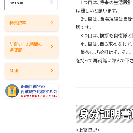
1つ目は、将来の生活設計
2019年
は難しいと思います。
2018年
2つ目は、職場規律は自衛
2017年
特集記事
切です。
2016年
3つ目は、挨拶も自衛隊と同
2015年
4つ目は、自ら求めなけれ
防衛ホーム
新聞社
2014年
通販部
最後に、「給料はそこそこ、
2013年
を持って再就職に臨んで下さ
2012年
Mail
2011年
2010年
2009年
2008年
2007年
身分証明書
2006年
2005年
<上富良野>