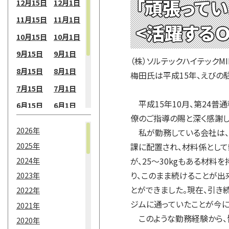
「頑張って
12月15日
12月1日
11月15日
11月1日
<活躍する
10月15日
10月1日
9月15日
9月1日
（株）ソルテックハイテック
8月15日
8月1日
梅田氏は平成15年、えびの
7月15日
7月1日
平成15年10月、第24普
6月15日
6月1日
僚のご指導の賜と深く感謝し
5月15日
5月1日
2026年
私が勤務している会社は、
4月15日
4月1日
2025年
課に配置され、材料係として
3月15日
3月1日
2024年
が、25～30kgもある材
2月15日
2月1日
り、このまま続けることが出
2023年
とができました。現在、引き
2022年
1月15日
1月1日
ジムに通っていたことが今に
2021年
このような勤務経験から、
2020年