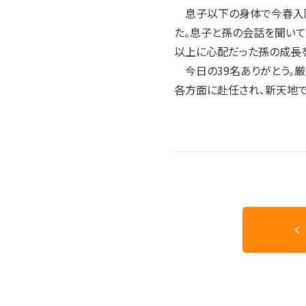
息子以下の身体で今春入隊
た。息子と孫の会話を聞いて
以上に心配だった孫の成長を
今日の39名ありがとう。厳
各方面に赴任され、新天地で