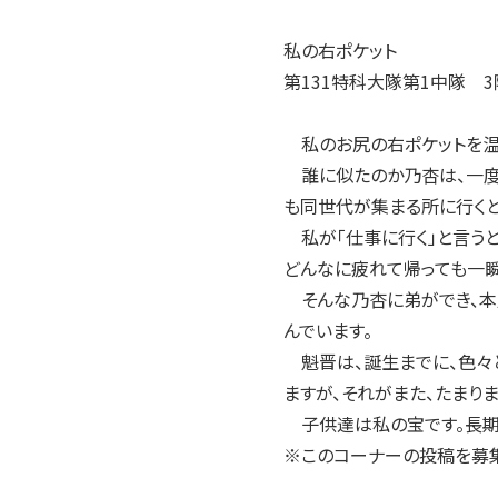
2004年
2003年
私の右ポケット
2002年
第131特科大隊第1中隊 
2001年
私のお尻の右ポケットを温め
誰に似たのか乃杏は、一度「
も同世代が集まる所に行くと
私が「仕事に行く」と言うと
どんなに疲れて帰っても一瞬
そんな乃杏に弟ができ、本人
んでいます。
魁晋は、誕生までに、色々と
ますが、それがまた、たまりま
子供達は私の宝です。長期
※このコーナーの投稿を募集