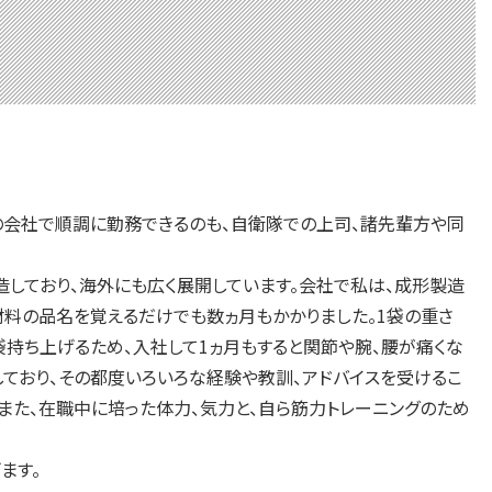
在の会社で順調に勤務できるのも、自衛隊での上司、諸先輩方や同
しており、海外にも広く展開しています。会社で私は、成形製造
材料の品名を覚えるだけでも数ヵ月もかかりました。1袋の重さ
0袋持ち上げるため、入社して1ヵ月もすると関節や腕、腰が痛くな
しており、その都度いろいろな経験や教訓、アドバイスを受けるこ
また、在職中に培った体力、気力と、自ら筋力トレーニングのため
ます。