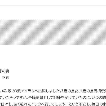
曹の妻
 正恵
、4次隊の3派でイラクへ出国しました。3歳の長女、1歳の長男、現
ていたそうですが。予備要員として訓練を受けていたのに、いつの間
な日々も、遠く離れたイラクへ行ってしまう…という不安も、毎日の