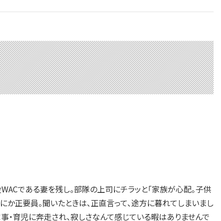
役WACである妻を残し。部隊の上司にチラッと「家族が心配。子供
にか正要員。聞いたときは、正直言って、途方に暮れてしまいまし
家事・育児に奔走され、寂しさなんて感じている暇はありませんで