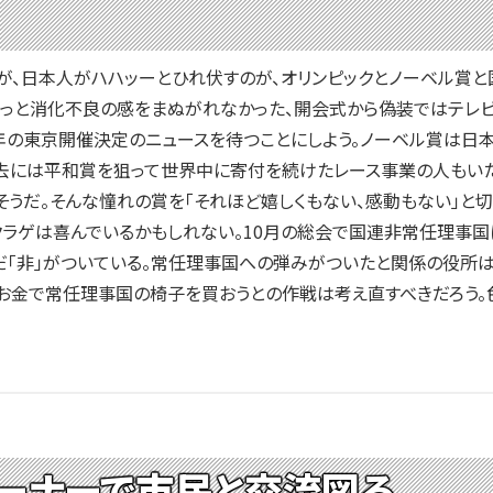
、日本人がハハッーとひれ伏すのが、オリンピックとノーベル賞と
ょっと消化不良の感をまぬがれなかった、開会式から偽装ではテレ
2年の東京開催決定のニュースを待つことにしよう。ノーベル賞は日
過去には平和賞を狙って世界中に寄付を続けたレース事業の人もいた
そうだ。そんな憧れの賞を「それほど嬉しくもない、感動もない」と切
ラゲは喜んでいるかもしれない。10月の総会で国連非常任理事国
だ「非」がついている。常任理事国への弾みがついたと関係の役所は
、お金で常任理事国の椅子を買おうとの作戦は考え直すべきだろう。
ーナーで市民と交流図る