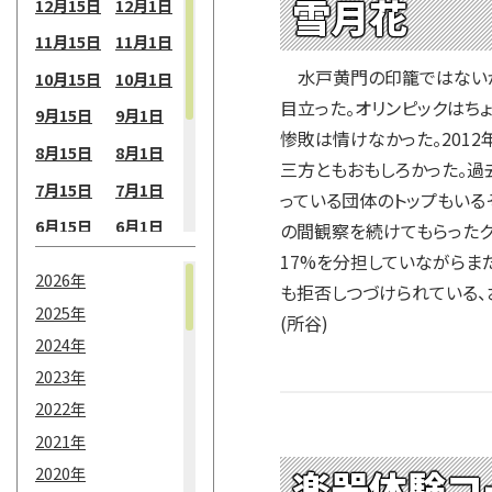
雪月花
12月15日
12月1日
11月15日
11月1日
水戸黄門の印籠ではないが
10月15日
10月1日
目立った。オリンピックはち
9月15日
9月1日
惨敗は情けなかった。201
8月15日
8月1日
三方ともおもしろかった。
7月15日
7月1日
っている団体のトップもいる
6月15日
6月1日
の間観察を続けてもらったク
17%を分担していながらま
5月15日
5月1日
2026年
も拒否しつづけられている
4月15日
4月1日
2025年
(所谷)
3月15日
3月1日
2024年
2月15日
2月1日
2023年
2022年
1月15日
1月1日
2021年
楽器体験コ
2020年