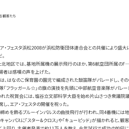
める観客たち
ア・フェスタ浜松2008が浜松防衛団体連合会との共催により盛大
だ。
北地区では、基地所属機の展示飛行のほか、第6航空団所属のF―1
場者は感嘆の声を上げた。
は、はなのこ保育園の園児で編成された鼓笛隊がパレードし、その
隊「フラッガール☆」の旗の演技を先頭に中部航空音楽隊がパレー
れた祝賀会には、塩谷立文部科学大臣を始め片山さつき衆議院議
し、エア・フェスタの開催を祝った。
の締めを飾るブルーインパルスの曲技飛行が行われ、同4番機には
キャンパスに「スター&クロス」や「キューピッド」が描かれると、観
上回り、主催者発表で約11万人を数え、今年試行で成功の如何に