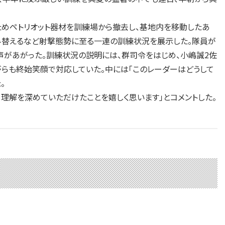
ためペトリオット器材を訓練場から撤去し、基地内を移動したあ
積み替えるなど射撃態勢に至る一連の訓練状況を展示した。隊員が
声があがった。訓練状況の説明には、群司令をはじめ、小嶋誠2佐
がらも終始笑顔で対応していた。中には「このレーダーはどうして
。
理解を深めていただけたことを嬉しく思います」とコメントした。