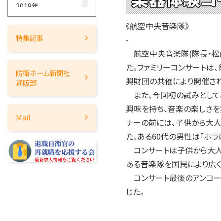
2019年
2018年
《航空中央音楽隊》
2017年
特集記事
-
2016年
航空中央音楽隊(隊長・松山
2015年
た。ファミリーコンサート
防衛ホーム
新聞社
2014年
興財団の共催により開催され
通販部
2013年
また、今回初の試みとして
2012年
興味を持ち、音楽の楽しさを
Mail
ナーの前には、子供から大人
2011年
た。ある60代の男性は「ホ
2010年
コンサートは子供から大人ま
2009年
ある音楽隊を国民により広く
2008年
コンサート最後のアンコー
2007年
じた。
2006年
2005年