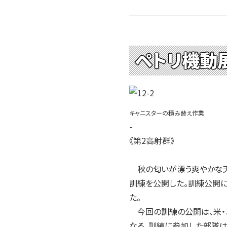
2004年
2003年
2002年
2001年
ペトリ機動
キャニスターの積み替え作業
-
《第2高射群》
秋の匂いが漂う爽やかな天候
訓練を公開した。訓練公開
た。
今回の訓練の公開は、米・
なる。訓練に参加した部隊は