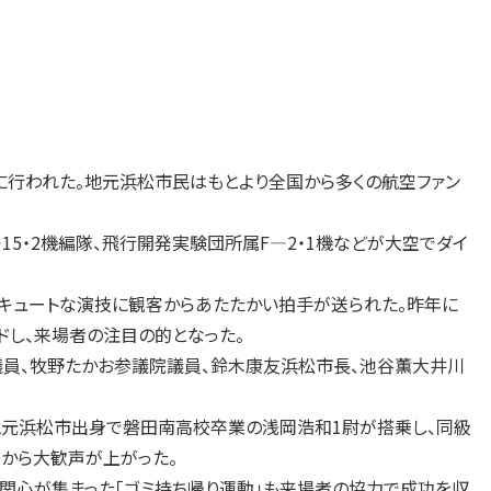
に行われた。地元浜松市民はもとより全国から多くの航空ファン
5・2機編隊、飛行開発実験団所属F―2・1機などが大空でダイ
キュートな演技に観客からあたたかい拍手が送られた。昨年に
ドし、来場者の注目の的となった。
員、牧野たかお参議院議員、鈴木康友浜松市長、池谷薫大井川
地元浜松市出身で磐田南高校卒業の浅岡浩和1尉が搭乗し、同級
客から大歓声が上がった。
関心が集まった「ゴミ持ち帰り運動」も来場者の協力で成功を収