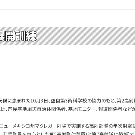
展開訓練
に恵まれた10月3日、空自第3術科学校の協力のもと、第2高射群
には、芦屋基地周辺自治体関係者、基地モニター、報道関係者など
ニューメキシコ州マクレガー射場で実施する高射部隊の年次射撃
、若手隊員を中心とした第5高射隊(=芦屋)と第7高射隊(=築城