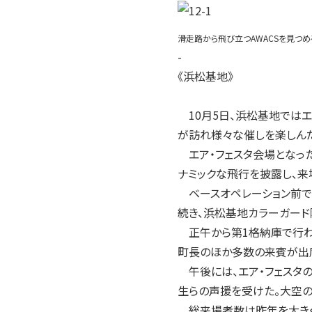
滑走路から飛び立つAWACSを見つ
-
《浜松基地》
10月5日、浜松基地ではエ
が訪れ様々な催しを楽しん
エア・フェスタ会場となった
ナミックな飛行を披露し、来
ベースオペレーション前で
続き、浜松基地カラーガード
正午から第1格納庫で行わ
町長のほか多数の来賓が出席
午後には、エア・フェスタ
生らの声援を受けた。大空の
総来場者数は昨年を大きく