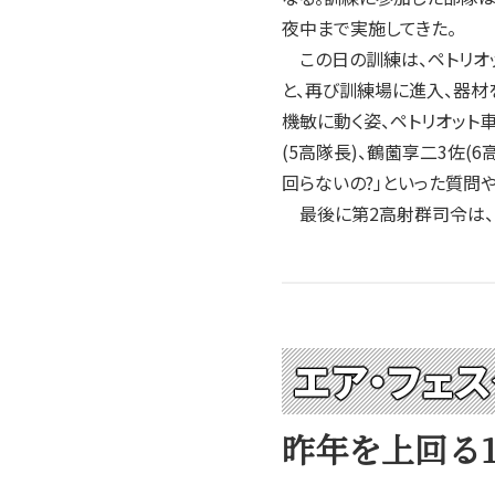
夜中まで実施してきた。
この日の訓練は、ペトリオ
と、再び訓練場に進入、器材
機敏に動く姿、ペトリオット
(5高隊長)、鶴薗享二3佐
回らないの?」といった質問
最後に第2高射群司令は、「
エア・フェ
昨年を上回る