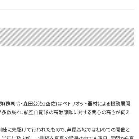
(群司令・森田公治1空佐)はペトリオット器材による機動展開
が多数訪れ、航空自衛隊の高射部隊に対する関心の高さが伺え
訓練に先駆けて行われたもので、芦屋基地では初めての開催と
)で、半年に及ぶ厳しい訓練を真夏の猛暑の中でも連日、早朝から真