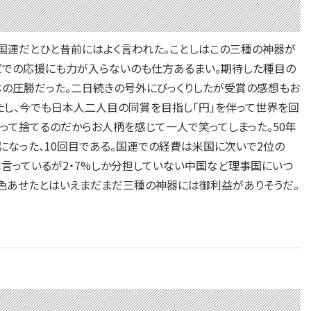
国連だとひと昔前にはよく言われた。ことしはこの三種の神器が
ビでの応援にも力が入らないのも仕方あるまい。期待した種目の
本の圧勝だった。二日続きの号外にびっくりしたが受賞の感想もお
し、今でも日本人二人目の同賞を目指し「円」を伴って世界を回
って捨てるのだからお人柄を感じて一人で笑ってしまった。50年
になった、10回目である。国連での経費は米国に次いで2位の
言っているが2・7%しか分担していない中国など理事国にいつ
色あせたとはいえまだまだ三種の神器には御利益がありそうだ。