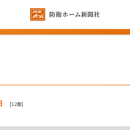
日
[12面]