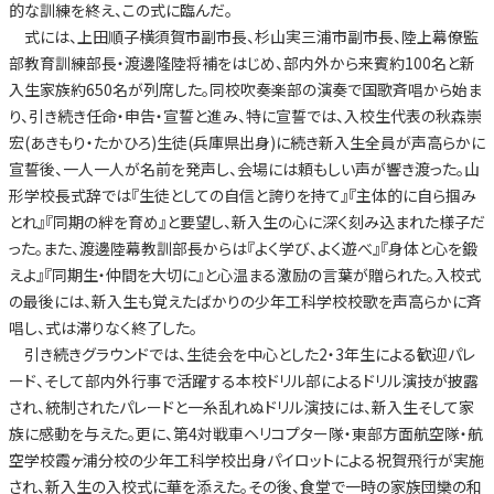
的な訓練を終え、この式に臨んだ。
式には、上田順子横須賀市副市長、杉山実三浦市副市長、陸上幕僚監
部教育訓練部長・渡邊隆陸将補をはじめ、部内外から来賓約100名と新
入生家族約650名が列席した。同校吹奏楽部の演奏で国歌斉唱から始ま
り、引き続き任命・申告・宣誓と進み、特に宣誓では、入校生代表の秋森崇
宏(あきもり・たかひろ)生徒(兵庫県出身)に続き新入生全員が声高らかに
宣誓後、一人一人が名前を発声し、会場には頼もしい声が響き渡った。山
形学校長式辞では『生徒としての自信と誇りを持て』『主体的に自ら掴み
とれ』『同期の絆を育め』と要望し、新入生の心に深く刻み込まれた様子だ
った。また、渡邊陸幕教訓部長からは『よく学び、よく遊べ』『身体と心を鍛
えよ』『同期生・仲間を大切に』と心温まる激励の言葉が贈られた。入校式
の最後には、新入生も覚えたばかりの少年工科学校校歌を声高らかに斉
唱し、式は滞りなく終了した。
引き続きグラウンドでは、生徒会を中心とした2・3年生による歓迎パレ
ード、そして部内外行事で活躍する本校ドリル部によるドリル演技が披露
され、統制されたパレードと一糸乱れぬドリル演技には、新入生そして家
族に感動を与えた。更に、第4対戦車ヘリコプター隊・東部方面航空隊・航
空学校霞ヶ浦分校の少年工科学校出身パイロットによる祝賀飛行が実施
され、新入生の入校式に華を添えた。その後、食堂で一時の家族団欒の和