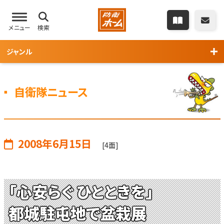
メニュー
検索
ジャンル
自衛隊ニュース
2008年6月15日
[4面]
「心安らぐ ひとときを」
都城駐屯地で盆栽展