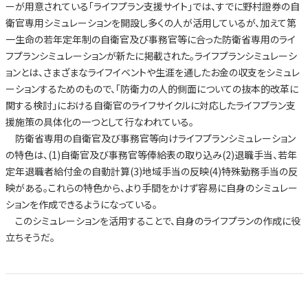
ーが用意されている「ライフプラン支援サイト」では、すでに野村證券の自
衛官専用シミュレーションを開設し多くの人が活用しているが、加えて第
一生命の若年定年制の自衛官及び事務官等に合った防衛省専用のライ
フプランシミュレーションが新たに掲載された。ライフプランシミュレーシ
ョンとは、さまざまなライフイベントや生涯を通したお金の収支をシミュレ
ーションするためのもので、「防衛力の人的側面についての抜本的改革に
関する検討」における自衛官のライフサイクルに対応したライフプラン支
援施策の具体化の一つとして行なわれている。
防衛省専用の自衛官及び事務官等向けライフプランシミュレーション
の特色は、(1)自衛官及び事務官等俸給表の取り込み(2)退職手当、若年
定年退職者給付金の自動計算(3)地域手当の反映(4)特殊勤務手当の反
映がある。これらの特色から、より手間をかけず容易に自身のシミュレー
ションを作成できるようになっている。
このシミュレーションを活用することで、自身のライフプランの作成に役
立ちそうだ。