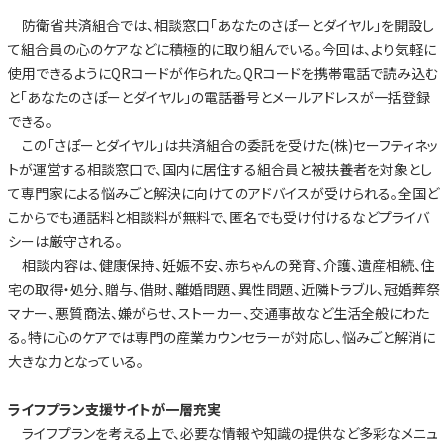
防衛省共済組合では、相談窓口「あなたのさぽーとダイヤル」を開設し
て組合員の心のケアなどに積極的に取り組んでいる。今回は、より気軽に
使用できるようにQRコードが作られた。QRコードを携帯電話で読み込む
と「あなたのさぽーとダイヤル」の電話番号とメールアドレスが一括登録
できる。
この「さぽーとダイヤル」は共済組合の委託を受けた(株)セーフティネッ
トが運営する相談窓口で、国内に居住する組合員と被扶養者を対象とし
て専門家による悩みごと解決に向けてのアドバイスが受けられる。全国ど
こからでも通話料と相談料が無料で、匿名でも受け付けるなどプライバ
シーは厳守される。
相談内容は、健康保持、妊娠不安、赤ちゃんの発育、介護、遺産相続、住
宅の取得・処分、贈与、借財、離婚問題、異性問題、近隣トラブル、冠婚葬祭
マナー、悪質商法、嫌がらせ、ストーカー、交通事故など生活全般にわた
る。特に心のケアでは専門の産業カウンセラーが対応し、悩みごと解消に
大きな力となっている。
ライフプラン支援サイトが一層充実
ライフプランを考える上で、必要な情報や知識の提供など多彩なメニュ