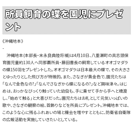
所員飼育の蝶を園児にプレゼ
ント
《沖縄地本》
-
沖縄地本(本部長・末永良典陸将補)は4月10日、八重瀬町の具志頭保
育園児童約130人へ同那覇所員・藤田曹長の飼育しているオオゴマダラ
の蝶150羽をプレゼントした。オオゴマダラは日本最大の蝶で、その大きさ
とゆったりとした飛び方が特徴的。また、さなぎが黄金色で、園児たちは
「なんで金色なの?」「なんでさなぎから蝶になるの?」など興味津々。はじ
めは、おっかなびっくり触っていた幼虫も、手に乗せて手から手へと橋渡
し、「始めて触る」と大喜びだった。園児たちはお礼として元気いっぱいの
歌や、さなぎの観察の絵、首飾りなどを所員にプレゼント。沖縄地本では、
このような心に残るふれあいの場と機会を増やすとともに、防衛省自衛隊
の広報活動を実施していきたいとしている。