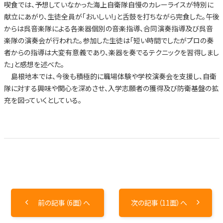
喫食では、予想していなかった海上自衛隊自慢のカレーライスが特別に
献立にあがり、生徒全員が「おいしい!」と舌鼓を打ちながら完食した。午後
からは呉音楽隊による各楽器個別の音楽指導、合同演奏指導及び呉音
楽隊の演奏会が行われた。参加した生徒は「短い時間でしたがプロの奏
者からの指導は大変有意義であり、楽器を奏でるテクニックを習得しまし
た」と感想を述べた。
島根地本では、今後も積極的に職場体験や学校演奏会を支援し、自衛
隊に対する興味や関心を深めさせ、入学志願者の獲得及び防衛基盤の拡
充を図っていくとしている。
前の記事（6面）へ
次の記事（11面）へ