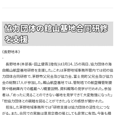
協力団体の館山基地合同研修
を支援
《長野地本》
-
長野地本(本部長・田上健吾1陸佐)は3月14、15の両日、協力団体の海
自館山航空基地研修を支援した。これは茅野地域事務所管内では初の協
力団体合同研修で、茅野市父兄会及び協力会、富士見町父兄会及び協力
会の総勢17人が参加した。館山航空基地では、管制塔での航空機管制要
領や格納庫内での艦載ヘリ概要説明、資料館等の見学が行われた。参加
者は、「めったに見ることのできない基地を見学できて大変勉強になった」
「他協力団体との親睦を図ることができた」などの感想が聞かれた。
担当した茅野地域事務所では「研修支援は協力団体の活性化につな
がる。また、合同での実施は意見交換の場としても非常に有効。今後も積