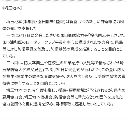
《埼玉地本》
-
埼玉地本(本部長・園田郁夫1陸佐)は新春、2つの新しい自衛隊協力団
体の発足を支援した。
一つは2月7日に発会したさいたま自衛隊協力会「桜花同志会」。さいた
ま市浦和区のロータリークラブ会員を中心に構成された協力会で、県民
等に対し防衛意識を普及し、防衛基盤の育成を推進することを目的とし
ている。
二つ目は、防大卒業生や在校生の師弟を持つ父兄等で構成された「埼
玉県防衛大学校父兄会」で、3月20日に発会式が行われた。この会は防大
在校生・卒業生の健全な育成支援や、防大を広く普及し、受験希望者の獲
得等に寄与することを目的としている。
埼玉地本では、今年度も厳しい募集・雇用環境が予想されるが、県内の
雇用協力会、埼玉地本後援会、防衛協会等に新たな2つの団体を加えた
協力諸団体と更に連携を深め、目標奪取に邁進したいとしている。