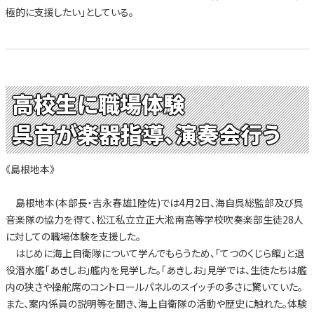
極的に支援したい」としている。
高校生に職場体験
呉音が楽器指導、演奏会行う
《島根地本》
島根地本(本部長・吉永春雄1陸佐)では4月2日、海自呉総監部及び呉
音楽隊の協力を得て、松江私立立正大淞南高等学校吹奏楽部生徒28人
に対しての職場体験を支援した。
はじめに海上自衛隊について学んでもらうため、「てつのくじら館」と退
役潜水艦「あきしお」艦内を見学した。「あきしお」見学では、生徒たちは艦
内の狭さや操舵席のコントロールパネルのスイッチの多さに驚いていた。
また、案内係員の説明等を聞き、海上自衛隊の活動や歴史に触れた。体験