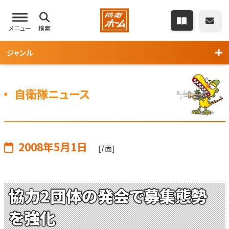
メニュー
検索
ジャンル
自衛隊ニュース
2008年5月1日
[7面]
協力2団体の発会で募集態勢
を強化