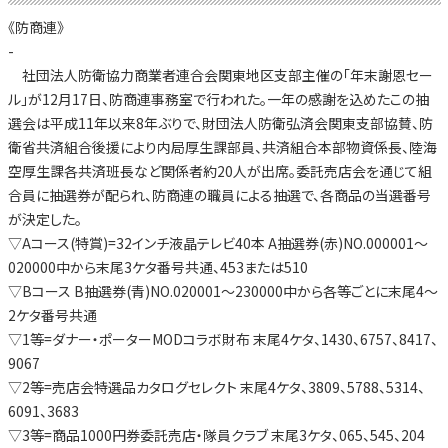
《防商連》
-
社団法人防衛協力商業者連合会関東地区支部主催の「年末謝恩セー
ル」が12月17日、防商連事務室で行われた。一年の感謝を込めたこの抽
選会は平成11年以来8年ぶりで、財団法人防衛弘済会関東支部協賛、防
衛省共済組合後援により内局厚生課部員、共済組合本部物資係長、陸海
空厚生課各共済班長など関係者約20人が出席。委託売店会を通じて組
合員に抽選券が配られ、防商連の職員による抽選で、各商品の当選番号
が決定した。
▽Aコース(特賞)=32インチ液晶テレビ40本 A抽選券(赤)NO.000001～
020000中から末尾3ケタ番号共通、453または510
▽Bコース B抽選券(青)NO.020001～230000中から各等ごとに末尾4～
2ケタ番号共通
▽1等=ダナー・ポーターMODコラボ財布 末尾4ケタ、1430、6757、8417、
9067
▽2等=売店会特選品カタログセレクト 末尾4ケタ、3809、5788、5314、
6091、3683
▽3等=商品1000円券委託売店・隊員クラブ 末尾3ケタ、065、545、204