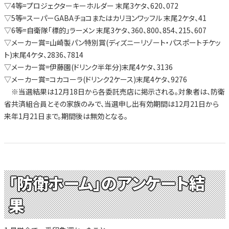
▽4等=プロジェクターキーホルダー 末尾3ケタ、620、072
▽5等=スーパーGABAチョコまたはカリヨンワッフル 末尾2ケタ、41
▽6等=自衛隊「標的」ラーメン 末尾3ケタ、360、800、854、215、607
▽メーカー賞=山崎製パン特別賞(ディズニーリゾート・パスポートチケッ
ト)末尾4ケタ、2836、7814
▽メーカー賞=伊藤園(ドリンク半年分)末尾4ケタ、3136
▽メーカー賞=コカコーラ(ドリンク2ケース)末尾4ケタ、9276
※当選結果は12月18日から各委託売店に掲示される。対象者は、防衛
省共済組合員とその家族のみで、当選申し出有効期間は12月21日から
来年1月21日まで。期間後は無効となる。
「防衛ホーム」のアンケート結
果