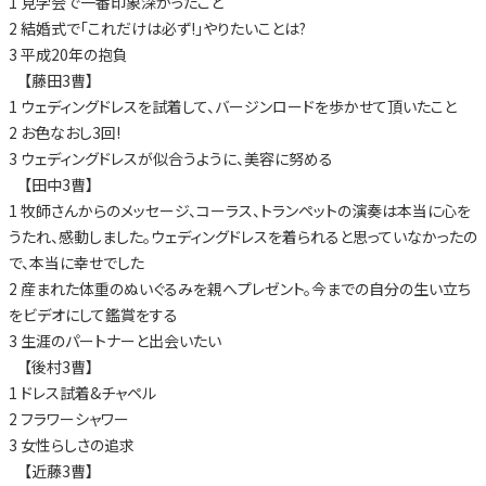
1 見学会で一番印象深かったこと
2 結婚式で「これだけは必ず!」やりたいことは?
3 平成20年の抱負
【藤田3曹】
1 ウェディングドレスを試着して、バージンロードを歩かせて頂いたこと
2 お色なおし3回!
3 ウェディングドレスが似合うように、美容に努める
【田中3曹】
1 牧師さんからのメッセージ、コーラス、トランペットの演奏は本当に心を
うたれ、感動しました。ウェディングドレスを着られると思っていなかったの
で、本当に幸せでした
2 産まれた体重のぬいぐるみを親へプレゼント。今までの自分の生い立ち
をビデオにして鑑賞をする
3 生涯のパートナーと出会いたい
【後村3曹】
1 ドレス試着&チャペル
2 フラワーシャワー
3 女性らしさの追求
【近藤3曹】