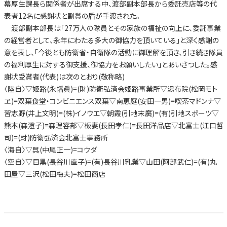
幕厚生課長ら関係者が出席する中、渡部副本部長から委託売店等の代
表者12名に感謝状と副賞の盾が手渡された。
渡部副本部長は「27万人の隊員とその家族の福祉の向上に、委託事業
の経営者として、永年にわたる多大の御協力を頂いている」と深く感謝の
意を表し、「今後とも防衛省・自衛隊の活動に御理解を頂き、引き続き隊員
の福利厚生に対する御支援、御協力をお願いしたい」とあいさつした。感
謝状受賞者(代表)は次のとおり(敬称略)
〈陸自〉▽姫路(永幡眞)=(財)防衛弘済会姫路事業所▽湯布院(松岡モト
ヱ)=双葉食堂・コンビニエンス双葉▽南恵庭(安田一男)=喫茶マドンナ▽
習志野(井上文明)=(株)イノウエ▽朝霞(引地末廣)=(有)引地スポーツ▽
熊本(森澄子)=森理容部▽板妻(長田孝仁)=長田洋品店▽北富士(江口哲
司)=(財)防衛弘済会北富士事務所
〈海自〉▽呉(中尾正一)=コウダ
〈空自〉▽目黒(長谷川直子)=(有)長谷川乳業▽山田(阿部武仁)=(有)丸
田屋▽三沢(松田梅夫)=松田商店