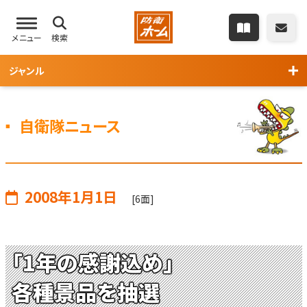
メニュー
検索
ジャンル
自衛隊ニュース
2008年1月1日
[6面]
「1年の感謝込め」
各種景品を抽選