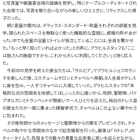
と写真室や披露宴会場の設備を見学し、特にテーブルコーディネートされ
た会場では、写真を取り合いながらの楽しいひとときに、リラックスした様
子だった。
続く客室の案内は、デラックス・スタンダード・和室それぞれの部屋を見
学。限られたスペースを無駄なく使った機能的な空間に、感嘆の声があが
った。中でも全室の浴室とトイレが独立していることには、全員を驚かせ
た。「もっと早く知っていればよかった」との声に、グラヒルスタッフも「ここ
は皆さんの施設ですから、これから大いに利用してください」と快く応え
た。
午前中の見学を終えた彼女たちは、「サルビア」でグラヒルシェフのラン
チを楽しんだ後、コスチュームサロンとチャペルへ移動。8人全員がドレス
に身を包み、一人ずつチャペルに入場していった。グラヒルスタッフの「本
格的な式の雰囲気を体感してほしい」との心遣いから、牧師、聖歌隊、パイ
プオルガンとトランペットが勢揃いで一人ひとりを迎えた。純白のドレス姿
の彼女たちが一度に集まった模擬挙式で、チャペルはこの上ない華やかさ
に包まれた。
その後牧師からのメッセージと聖歌隊からの歌をプレゼントされ、チャ
ペルの和やかな雰囲気のなかで記念撮影を行った。最後は「カトレア」の
ティータイムで、先程までの数々の貴重な出来事に思いを巡らせながら、