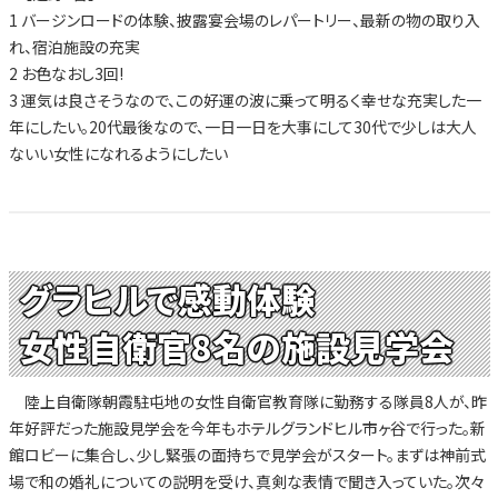
1 バージンロードの体験、披露宴会場のレパートリー、最新の物の取り入
れ、宿泊施設の充実
2 お色なおし3回!
3 運気は良さそうなので、この好運の波に乗って明るく幸せな充実した一
年にしたい。20代最後なので、一日一日を大事にして30代で少しは大人
ないい女性になれるようにしたい
グラヒルで感動体験
女性自衛官8名の施設見学会
陸上自衛隊朝霞駐屯地の女性自衛官教育隊に勤務する隊員8人が、昨
年好評だった施設見学会を今年もホテルグランドヒル市ヶ谷で行った。新
館ロビーに集合し、少し緊張の面持ちで見学会がスタート。まずは神前式
場で和の婚礼についての説明を受け、真剣な表情で聞き入っていた。次々