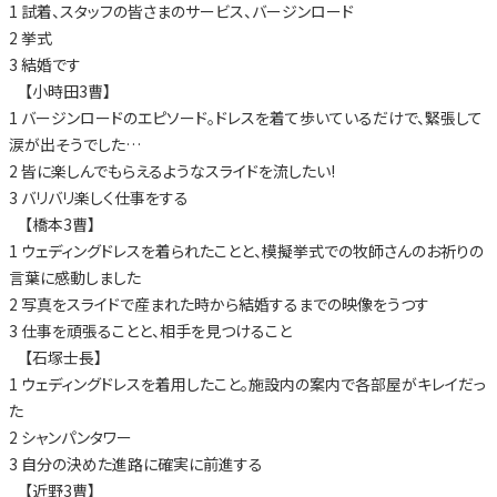
1 試着、スタッフの皆さまのサービス、バージンロード
2 挙式
3 結婚です
【小時田3曹】
1 バージンロードのエピソード。ドレスを着て歩いているだけで、緊張して
涙が出そうでした…
2 皆に楽しんでもらえるようなスライドを流したい!
3 バリバリ楽しく仕事をする
【橋本3曹】
1 ウェディングドレスを着られたことと、模擬挙式での牧師さんのお祈りの
言葉に感動しました
2 写真をスライドで産まれた時から結婚するまでの映像をうつす
3 仕事を頑張ることと、相手を見つけること
【石塚士長】
1 ウェディングドレスを着用したこと。施設内の案内で各部屋がキレイだっ
た
2 シャンパンタワー
3 自分の決めた進路に確実に前進する
【近野3曹】