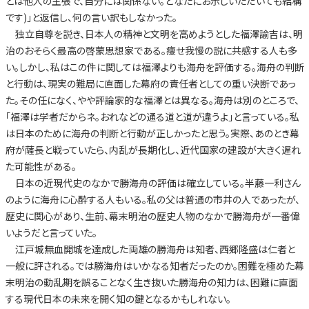
とは他人の主張で、自分には関係ない。どなたにお示しいただいても結構
です)」と返信し、何の言い訳もしなかった。
独立自尊を説き、日本人の精神と文明を高めようとした福澤諭吉は、明
治のおそらく最高の啓蒙思想家である。痩せ我慢の説に共感する人も多
い。しかし、私はこの件に関しては福澤よりも海舟を評価する。海舟の判断
と行動は、現実の難局に直面した幕府の責任者としての重い決断であっ
た。その任になく、やや評論家的な福澤とは異なる。海舟は別のところで、
「福澤は学者だからネ。おれなどの通る道と道が違うよ」と言っている。私
は日本のために海舟の判断と行動が正しかったと思う。実際、あのとき幕
府が薩長と戦っていたら、内乱が長期化し、近代国家の建設が大きく遅れ
た可能性がある。
日本の近現代史のなかで勝海舟の評価は確立している。半藤一利さん
のように海舟に心酔する人もいる。私の父は普通の市井の人であったが、
歴史に関心があり、生前、幕末明治の歴史人物のなかで勝海舟が一番偉
いようだと言っていた。
江戸城無血開城を達成した両雄の勝海舟は知者、西郷隆盛は仁者と
一般に評される。では勝海舟はいかなる知者だったのか。困難を極めた幕
末明治の動乱期を誤ることなく生き抜いた勝海舟の知力は、困難に直面
する現代日本の未来を開く知の鍵となるかもしれない。