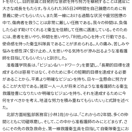
トを尽くし、目的意識と自発的な意欲を持ち努力を継続することは諸官に
大きな成長をもたらす。与えられた365日24時間を自己錬磨のために有
意義に使ってもらいたい。また第一線における過酷な状況や疲労困憊の
中で、傷病者を救うことは非常に厳しい任務である。我々の仲間は、負傷
したら必ず助けてくれると衛生を信頼して任務に邁進している。そのため
には、患者を思いやり、仲間を思いやり、『利他』の心を持って行動できる、
使命感を持った衛生科隊員であることが求められる。人の痛み、苦しみや
悩みを感性深く受け止め、人を思いやる気持ちが滲み出るような准看護
師を目指してもらいたい」と訓示した。
准看護学院長は、「ビジョン&ハードワーク」を要望し、「長期的目標を達
成するのは容易ではなく、そのために多くの短期的目標を達成する必要
があることから、平素より明確なビジョンを持ち、日々一生懸命に努力す
ることが大切である。諸官一人一人が将来どのような准看護師たる衛生
救護陸曹になりたいか明確なビジョンを持ち、それを達成するために今
何をすべきかを考え、地道な努力を積み重ねてもらいたい」と式辞を述べ
た。
北部方面総監部医務官(小林1佐)からは、「これからの2年間、多くの仲
間とともに切磋琢磨し、そして、この中から准看護師のみにとどまらず、さ
らにその先の救急救命士、第一線救護衛生員を目指して自衛隊衛生にお