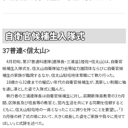
自衛官候補生入隊式
37普連<信太山>
4月初旬、第37普通科連隊(連隊長・三浦滋1陸佐=信太山)は、自衛官
候補生入隊式を、信太山自衛隊協力会等協力諸団体ならびに自衛官候
補生の家族が臨席するなか、信太山駐屯地体育館にて執り行った。
18歳から32歳までの幅広い年代の自衛官候補生が、真新しい制服に袖
を通し凛とした姿で入隊式に臨んだ。
執行者の三浦連隊長は自衛官候補生に対し、前期新隊員教育の3カ月
間、区隊長及び班長等の教官と、営内生活を共にする同期を信頼すると
ともに、信太山駐屯地の一員となったことに誇りを持つことを要望し、「3
カ月後の終了式の場において、大きく成長した姿をご家族や我々に見せて
ほしい」と式辞を述べた。