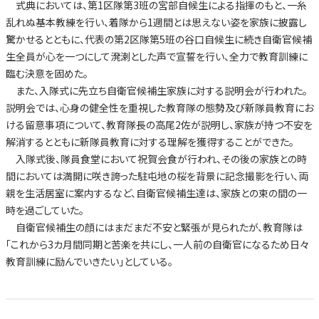
式典においては、第1区隊第3班の宮部自候生による指揮のもと、一糸
乱れぬ基本教練を行い、着隊から1週間とは思えない姿を家族に披露し
驚かせるとともに、代表の第2区隊第5班の谷口自候生に続き自衛官候補
生全員が心を一つにして溌溂とした声で宣誓を行い、全力で教育訓練に
臨む決意を固めた。
また、入隊式に先立ち自衛官候補生家族に対する説明会が行われた。
説明会では、心身の健全性を重視した教育隊の態勢及び新隊員教育にお
ける留意事項について、教育隊長の高尾2佐が説明し、家族が持つ不安を
解消するとともに新隊員教育に対する理解を獲得することができた。
入隊式後、隊員食堂において祝賀会食が行われ、その後の家族との時
間においては満開に咲き誇った駐屯地の桜を背景に記念撮影を行い、両
親を生活居室に案内するなど、自衛官候補生達は、家族との束の間の一
時を過ごしていた。
自衛官候補生の顔にはまだまだ不安と緊張が見られたが、教育隊は
「これから3カ月間同期と苦楽を共にし、一人前の自衛官になるため日々
教育訓練に励んでいきたい」としている。