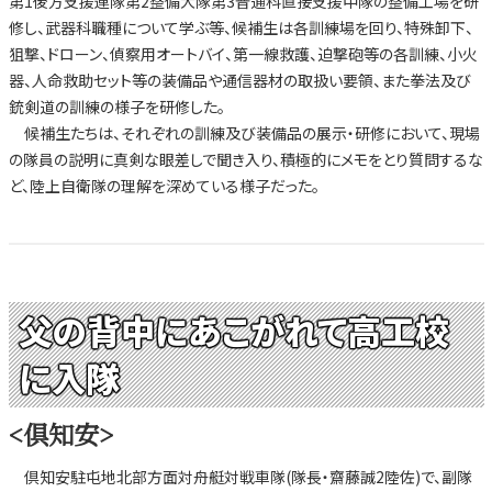
第1後方支援連隊第2整備大隊第3普通科直接支援中隊の整備工場を研
修し、武器科職種について学ぶ等、候補生は各訓練場を回り、特殊卸下、
狙撃、ドローン、偵察用オートバイ、第一線救護、迫撃砲等の各訓練、小火
器、人命救助セット等の装備品や通信器材の取扱い要領、また拳法及び
銃剣道の訓練の様子を研修した。
候補生たちは、それぞれの訓練及び装備品の展示・研修において、現場
の隊員の説明に真剣な眼差しで聞き入り、積極的にメモをとり質問するな
ど、陸上自衛隊の理解を深めている様子だった。
父の背中にあこがれて高工校
に入隊
<倶知安>
倶知安駐屯地北部方面対舟艇対戦車隊(隊長・齋藤誠2陸佐)で、副隊