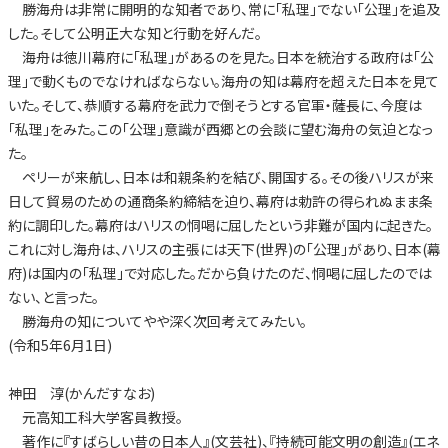
勝海舟は非常に開明的な知者であり、常に「私理」でない「公理」を追及
した。そして公明正大な知と行動を好んだ。
海舟は徳川幕府に「私理」があるのを見た。日本を統治する政府は「公
理」で動くものでなければならない。海舟の知は幕府を超えた日本を見て
いた。そして、恭順する幕府を武力で倒そうとする官軍・薩長に、今度は
「私理」をみた。この「公理」意識が西郷との会談に望む海舟の気迫となっ
た。
ペリーが来航し、日本は和親条約を結び、開国する。その後ハリスが来
日して貿易のための通商条約締結を迫り、幕府は勅許の得られぬまま条
約に調印した。幕府はハリスの恫喝に屈したという非難が国内に起きた。
これに対し海舟は、ハリスの主張には天下(世界)の「公理」があり、日本(幕
府)は国内の「私理」で対応した。だから負けたのだ、恫喝に屈したのでは
ない、と言った。
勝海舟の知についてやや深く次回考えてみたい。
(令和5年6月1日)
神田 淳(かんだすなお)
元高知工科大学客員教授。
著作に『すばらしい昔の日本人』(文芸社)、『持続可能文明の創造』(エネ