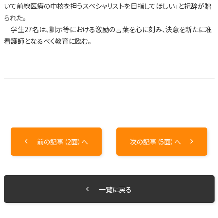
いて前線医療の中核を担うスペシャリストを目指してほしい」と祝辞が贈
られた。
学生27名は、訓示等における激励の言葉を心に刻み、決意を新たに准
看護師となるべく教育に臨む。
前の記事（2面）へ
次の記事（5面）へ
一覧に戻る