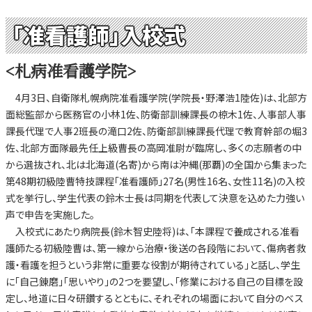
「准看護師」入校式
<札病准看護学院>
4月3日、自衛隊札幌病院准看護学院(学院長・野澤浩1陸佐)は、北部方
面総監部から医務官の小林1佐、防衛部訓練課長の椋木1佐、人事部人事
課長代理で人事2班長の滝口2佐、防衛部訓練課長代理で教育幹部の堀3
佐、北部方面隊最先任上級曹長の高岡准尉が臨席し、多くの志願者の中
から選抜され、北は北海道(名寄)から南は沖縄(那覇)の全国から集まった
第48期初級陸曹特技課程「准看護師」27名(男性16名、女性11名)の入校
式を挙行し、学生代表の鈴木士長は同期を代表して決意を込めた力強い
声で申告を実施した。
入校式にあたり病院長(鈴木智史陸将)は、「本課程で養成される准看
護師たる初級陸曹は、第一線から治療・後送の各段階において、傷病者救
護・看護を担うという非常に重要な役割が期待されている」と話し、学生
に「自己錬磨」「思いやり」の2つを要望し、「修業における自己の目標を設
定し、地道に日々研鑽するとともに、それぞれの場面において自分のベス