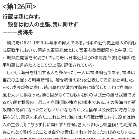
<第126回>
行蔵は我に存す。
毀誉は他人の主張、我に関せず
ーーー勝海舟
勝海舟(1827-1899)は幕末の偉人である。日本の近代史上最大の内戦
戊辰戦争において、幕府の軍事総裁として官軍参謀西郷隆盛と会見、江
戸城無血開城を実現させた。海舟は日本近代化の体制変革(明治維新)を
平和裏に進めた人として史上高く評価されている。
しかし、海舟を批判する人も多かった。一人は福澤諭吉である。福澤は
自己の主催する時事新報に「痩せ我慢の説」を公表して海舟を批判した。
曰く、戊辰戦争に際し、徳川幕府が戦わず薩長に降伏したことは立国の士
風を大いに損なった。勝ち目がなくても戦い抜くのは武士の痩せ我慢であ
るが、痩せ我慢の士風こそ立国(国の独立)の根本である。その後海舟が新
政府の高官になったこともいかがなものか、と。福澤は公表前に海舟に原
稿を送り、意見を求めた。これに対し海舟は、「行蔵は我に存す、毀誉は他
人の主張、我に与らず我に関せずと存候。各人へ御示し御座候とも毛頭異
存これなく候(やったことは自分の責任。それをけなしたりほめたりするこ