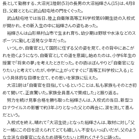
長として勤務する、大沼光1陸尉(53)の長男の大沼裕輝さん(15)は、4月8
日、父親とともに武山駐屯地の門をくぐった。
武山駐屯地では当日、陸上自衛隊高等工科学校第69期生徒の入校式
が開かれ、その新入生の中に裕輝さんの姿もあった。
裕輝さんは山形県村山市で生まれ育ち、幼少期は野球や水泳などのス
ポーツに勤しむ活発な少年だった。
いつしか、自衛官として国防に任ずる父の姿を見て、その背中にあこが
れを抱くようになり、自衛官としての道を意識し始めたのは、小学6年生の
授業で「将来の夢」を考えたときだった。その頃はぼんやりと「自衛官にな
りたい」と考えていたが、中学に上がってすぐに「高等工科学校に入る」と
いう具体的な目標を立て、その思いを家族に伝えた。
大沼1尉は「自衛官を目指しているということは、私も家族もそのとき初
めて聞いて、正直驚いた。家族全員喜んで賛成した」と振り返る。
努力を続け見事合格を勝ち取った裕輝さんは、入校式の当日、新型コ
ロナウイルスの影響で約3年ぶりとなった父との再会に、涙を流して喜ん
だという。
入校式を終え、晴れて「大沼生徒」となった裕輝さんは、取材に対し「父
と一緒にこの日を迎えられてとても嬉しい。不安もいっぱいだが、父のよう
な立派な自衛官になるため頑張りたい」と照れくさそうに語った。