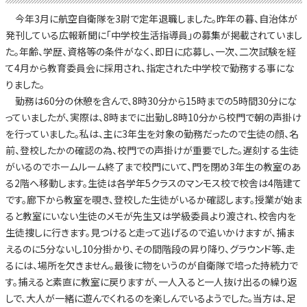
今年3月に航空自衛隊を3尉で定年退職しました。昨年の暮、自治体が
発刊している広報新聞に「中学校生活指導員」の募集が掲載されていまし
た。年齢、学歴、資格等の条件がなく、即日に応募し、一次、二次試験を経
て4月から教育委員会に採用され、指定された中学校で勤務する事にな
りました。
勤務は60分の休憩を含んで、8時30分から15時までの5時間30分にな
っていましたが、実際は、8時までに出勤し8時10分から校門で朝の声掛け
を行っていました。私は、主に3年生を対象の勤務だったので生徒の顔、名
前、登校したかの確認の為、校門での声掛けが重要でした。遅刻する生徒
がいるのでホームルーム終了まで校門にいて、門を閉め3年生の教室のあ
る2階へ移動します。生徒は各学年5クラスのマンモス校で校舎は4階建て
です。廊下から教室を覗き、登校した生徒がいるか確認します。授業が始ま
ると教室にいない生徒のメモが先生又は学級委員より渡され、校舎内を
生徒捜しに行きます。見つけると走って逃げるので追いかけますが、捕ま
えるのに5分ないし10分掛かり、その間階段の昇り降り、グラウンド等、走
るには、場所を欠きません。最後に物をいうのが自衛隊で培った持続力で
す。捕えると素直に教室に戻りますが、一人入ると一人抜け出るの繰り返
しで、大人が一緒に遊んでくれるのを楽しんでいるようでした。当方は、足