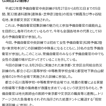
《1師団32連隊》
平成22年度予備自衛官中央訓練が8月27日から8月31日までの5日
間、第32普通科連隊(連隊長・芝伸彦1陸佐)の担当で朝霞及び市ヶ谷駐
屯地、東京都文京区で実施された。
これは、予備自衛官招集訓練の魅力化と参加予備自衛官の識能向上
を目的とし毎年行われているもので、今年も全国各地本の代表として60
名の予備自衛官が参加した。
今回、予備自衛官中央訓練では初めて女性予備自衛官(松岡予備2陸
佐=東京地本)がこの訓練間の中隊長になるとともに、10名の女性予備自
衛官が参加した。このことは、常備自衛官のみならず予備自衛官の中でも
女性の活躍の場が広がってきていることを示している。
今回の訓練では、8月29日に実施された東京都・文京区合同総合防災
訓練の内、都立小石川高等学校・中等教育学校会場と都営地下鉄白山駅
会場の2か所の会場で実施された訓練に参加した。
都立小石川高等学校・中等教育学校会場では、地震の影響による家屋
の倒壊等で多数の傷病者が救護を求めているという状況付与のもと、予
備自衛官は地元医師会の医師や東京都や文京区の職員等と連携し、トリ
アージされた負傷者をそれぞれ指示された処置テントに搬送する「担架
搬送訓練」に参加した。