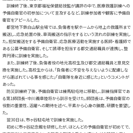
訓練終了後、東京都福祉保健局技監が講評の中で、医療救護訓練への
予備自衛官の初参加について言及するなど、訓練参加者や観客に予備自
衛官をアピールした。
都営地下鉄白山駅会場では、負傷者を駅ホームから地上の救護所まで
搬送し、応急処置の後、車両搬送の指示をするという流れの訓練を実施し
た。担架搬送をする予備自衛官、応急医療活動を実施する医師・看護師で
ある公募予備自衛官、そして誘導を担当する都交通局職員が連携し、整
斉円滑に訓練を実施した。
また、訓練終了後、負傷者役の地元高校生及び都交通局職員と意見交
換を実施した。高校生からは、「負傷者に不安を与えないように配慮しな
がら運ばれている事を感じた」「自衛隊を身近に感じた」というコメントが
あった。
防災訓練終了後、予備自衛官は練馬駐屯地に移動し、訓練指揮官であ
る第1師団長・中川義章陸将から訓示を受けた。師団長は、予備自衛官の
役割の重要性、活躍への期待を述べ、平素から心身の錬磨、研鑽を要望し
た。
翌30日は、市ヶ谷駐屯地で訓練を実施した。
初めに市ヶ谷記念館を研修したが、ほとんどの予備自衛官が初めてで、