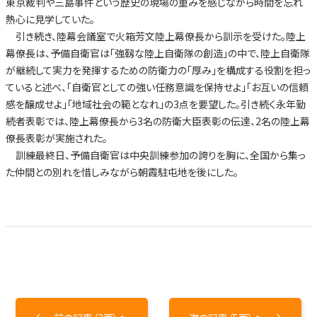
東京裁判や三島事件という歴史の現場の重みを感じながら時間を忘れ
熱心に見学していた。
引き続き、陸幕会議室で火箱芳文陸上幕僚長から訓示を受けた。陸上
幕僚長は、予備自衛官は「強靱な陸上自衛隊の創造」の中で、陸上自衛隊
が継続して実力を発揮するための防衛力の「厚み」を構成する役割を担っ
ていると述べ、「自衛官としての強い任務意識を保持せよ」「お互いの信頼
感を醸成せよ」「地域社会の範となれ」の3点を要望した。引き続く永年勤
続者表彰では、陸上幕僚長から3名の防衛大臣表彰の伝達、2名の陸上幕
僚長表彰が実施された。
訓練最終日、予備自衛官は中央訓練参加の誇りを胸に、全国から集っ
た仲間との別れを惜しみながら朝霞駐屯地を後にした。