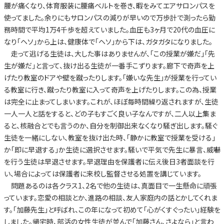
腰が痛くなり、体育服装に腰痛ベルトを巻き、暇をみてエアサロンパスを
使ってました。余りにもサロンパスの減りが早いので万歩計で測ったら勤
務時間で平均1万4千歩を超えていました。血圧も3ヶ月で20代の血圧に
なり「ヘソ」から上は、健康体で「ヘソ」から下は、ガタガタになりました。
走って逃げる生徒は、大した事はありませんが、「この授業が嫌だ」「先
生が嫌だ」と言って、抜け出る生徒が一番手こずります。廊下で奇声を上
げたり教室のドアや壁を蹴ったりします。「嫌いな先生」が授業を行ってい
る教室に行き、蹴ったり教室に入って奇声を上げたりします。この為、授業
は完全に止まってしまいます。これが、ほぼ毎時間繰り返されますが、生徒
一人一人と話をすると、どの子もすごく良い子なんですが、二人以上集ま
ると、核融合とでも言うのか、自分を制御出来なくなり騒ぎ出します。騒ぐ
生徒を一緒にしない、教室を抜け出た時、「静かに教室で授業を受ける」
か「即に早退する」か生徒に選択させます。騒いで平気で先生に暴言、威嚇
を行う生徒は早退させます。早退理由を保護者に伝え後日3者面談を行
い、場合によっては保護者に来校し監督させる処置を講じています。
問題あるのは各クラス1、2名で他の生徒は、真面目で一生懸命に頑張
っています。恋愛の相談とか、進路の相談、友人家庭内の話とかしてくれま
す。「加藤先生」と呼ばれ、この年になって初めて「心がくすぐったい」経験を
しました。帰宅時、部活の女性生徒が並んで「加藤さん、さよなら」と言わ