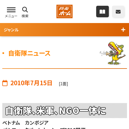
メニュー
検索
ジャンル
自衛隊ニュース
2010年7月15日
[1面]
自衛隊、米軍、NGO一体に
ベトナム カンボジア