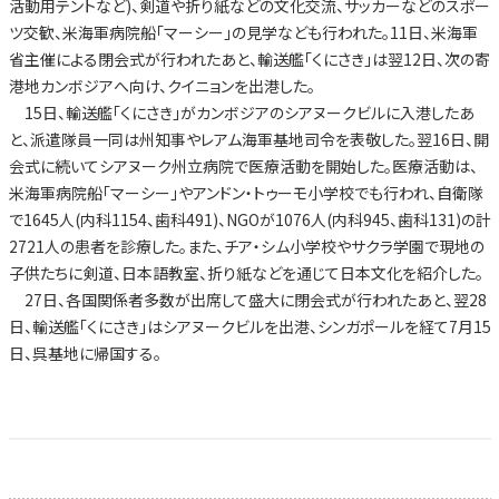
活動用テントなど)、剣道や折り紙などの文化交流、サッカーなどのスポー
ツ交歓、米海軍病院船「マーシー」の見学なども行われた。11日、米海軍
省主催による閉会式が行われたあと、輸送艦「くにさき」は翌12日、次の寄
港地カンボジアへ向け、クイニョンを出港した。
15日、輸送艦「くにさき」がカンボジアのシアヌークビルに入港したあ
と、派遣隊員一同は州知事やレアム海軍基地司令を表敬した。翌16日、開
会式に続いてシアヌーク州立病院で医療活動を開始した。医療活動は、
米海軍病院船「マーシー」やアンドン・トゥーモ小学校でも行われ、自衛隊
で1645人(内科1154、歯科491)、NGOが1076人(内科945、歯科131)の計
2721人の患者を診療した。また、チア・シム小学校やサクラ学園で現地の
子供たちに剣道、日本語教室、折り紙などを通じて日本文化を紹介した。
27日、各国関係者多数が出席して盛大に閉会式が行われたあと、翌28
日、輸送艦「くにさき」はシアヌークビルを出港、シンガポールを経て7月15
日、呉基地に帰国する。