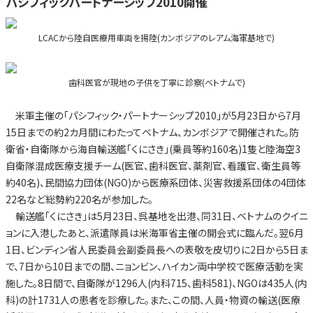
パシフィックパートナーシップ2010開催
LCACから陸自医療用車両を揚陸(カンボジアのレアム海軍基地で)
歯科医官が現地の子供を丁寧に診察(ベトナムで)
米軍主催の「パシフィック・パートナーシップ2010」が5月23日から7月
15日までの約2カ月間にわたってベトナム、カンボジアで開催された。防
衛省・自衛隊から海自輸送艦「くにさき」(乗員等約160名)1隻と陸海空3
自衛隊混成医療支援チーム(医官、歯科医官、薬剤官、看護官、衛生員等
約40名)、民間協力団体(NGO)から医療系団体、災害救援系団体の4団体
22名など総勢約220名が参加した。
輸送艦「くにさき」は5月23日、呉基地を出港、同31日、ベトナムのクイニ
ョンに入港したあと、派遣隊員は米海軍省主催の開会式に臨んだ。翌6月
1日、ビンディン省人民委員会副委員長への表敬を皮切りに2日から5日ま
で、7日から10日までの間、ニョンビン、ハイカン両中学校で医療活動を実
施した。8日間で、自衛隊が1296人(内科715、歯科581)、NGOは435人(内
科)の計1731人の患者を診療した。また、この間、人員・物資の輸送(医療