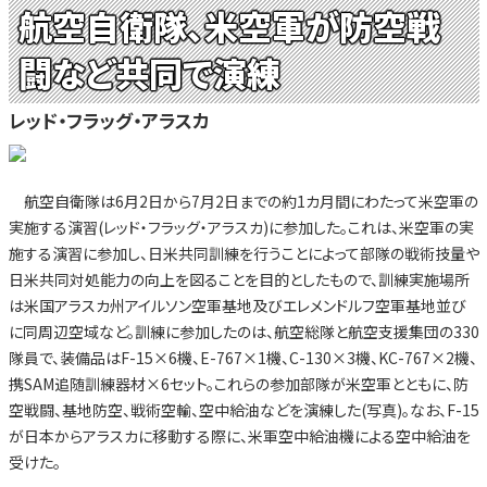
航空自衛隊、米空軍が防空戦
闘など共同で演練
レッド・フラッグ・アラスカ
航空自衛隊は6月2日から7月2日までの約1カ月間にわたって米空軍の
実施する演習(レッド・フラッグ・アラスカ)に参加した。これは、米空軍の実
施する演習に参加し、日米共同訓練を行うことによって部隊の戦術技量や
日米共同対処能力の向上を図ることを目的としたもので、訓練実施場所
は米国アラスカ州アイルソン空軍基地及びエレメンドルフ空軍基地並び
に同周辺空域など。訓練に参加したのは、航空総隊と航空支援集団の330
隊員で、装備品はF-15×6機、E-767×1機、C-130×3機、KC-767×2機、
携SAM追随訓練器材×6セット。これらの参加部隊が米空軍とともに、防
空戦闘、基地防空、戦術空輸、空中給油などを演練した(写真)。なお、F-15
が日本からアラスカに移動する際に、米軍空中給油機による空中給油を
受けた。