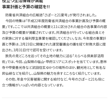
役立つ生活情報が満載
事業計画と予算の確認を!!
防衛省共済組合の広報誌「さぽーと21夏号」が発行されました。
今回の特集は「平成22年度防衛省共済組合の事業計画及び予算の概
要」です。ここでは共済組合の概要と11に区分された組合の各事業の内容
及び予算の概要が掲載されています。共済組合が行っている組合員とそ
の家族に対する福利厚生事業を確認してください。なお、今年度の事業計
画と予算は、2月23日に開催された運営審議会の議を経て財務大臣に提
出され、3月31日付で認可を受けています。
旅先の見どころを巡ってその土地の魅力に迫る「えらべる倶楽部活用
術」では、今回、山梨県の塩山・甲府エリアにスポットを当てています。恵林
寺や甲斐善光寺など武田信玄ゆかりの場所のほか、観光地として有名な
昇仙峡などを紹介し、山梨県の魅力を余すところなく紹介しています。
その他、年金や災害被害に関する給付など、今号のさぽーと21も役に
立つ情報がいっぱいの内容となっています。