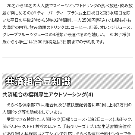
20名から40名の大人数でスイーツとソフトドリンクの食べ放題・飲み放
題が楽しめるのが「ティーパーティープラン」。土日祝日と第3水曜日を除
いた平日の午後2時から5時の2時間制、一人2500円(税込)でお腹も心も
大満足の内容。飲み放題のドリンクは、コーヒー、紅茶、オレンジジュース、
グレープフルーツジュースの4種類から選べるのも嬉しい。 ※お子様(3
歳から小学生)は1500円(税込)。3日前までの予約制です。
共済組合豆知識
共済組合の福利厚生アウトソーシング(4)
えらべる倶楽部では、組合員及び被扶養配偶者に年1回、上限2万円の
人間ドッグ等の助成をしています。
受診できる検診は、人間ドック(日帰りコース・1泊2日コース)、脳ドック、
肺がんドック、PET検診のほかに、手軽でリーズナブルな生活習慣病健診
があり(婦人科検診はオプションで対応)、えらべる健診予約センターで全