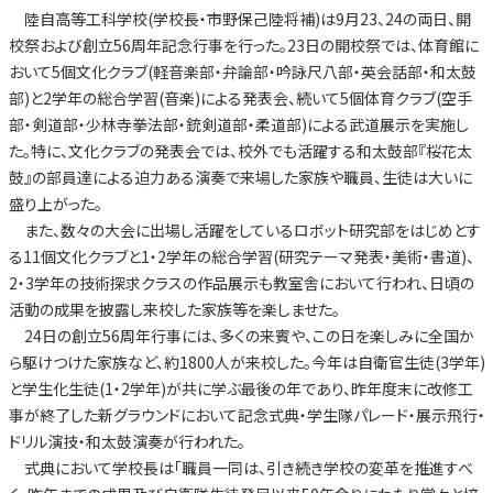
陸自高等工科学校(学校長・市野保己陸将補)は9月23、24の両日、開
校祭および創立56周年記念行事を行った。23日の開校祭では、体育館に
おいて5個文化クラブ(軽音楽部・弁論部・吟詠尺八部・英会話部・和太鼓
部)と2学年の総合学習(音楽)による発表会、続いて5個体育クラブ(空手
部・剣道部・少林寺拳法部・銃剣道部・柔道部)による武道展示を実施し
た。特に、文化クラブの発表会では、校外でも活躍する和太鼓部『桜花太
鼓』の部員達による迫力ある演奏で来場した家族や職員、生徒は大いに
盛り上がった。
また、数々の大会に出場し活躍をしているロボット研究部をはじめとす
る11個文化クラブと1・2学年の総合学習(研究テーマ発表・美術・書道)、
2・3学年の技術探求クラスの作品展示も教室舎において行われ、日頃の
活動の成果を披露し来校した家族等を楽しませた。
24日の創立56周年行事には、多くの来賓や、この日を楽しみに全国か
ら駆けつけた家族など、約1800人が来校した。今年は自衛官生徒(3学年)
と学生化生徒(1・2学年)が共に学ぶ最後の年であり、昨年度末に改修工
事が終了した新グラウンドにおいて記念式典・学生隊パレード・展示飛行・
ドリル演技・和太鼓演奏が行われた。
式典において学校長は「職員一同は、引き続き学校の変革を推進すべ