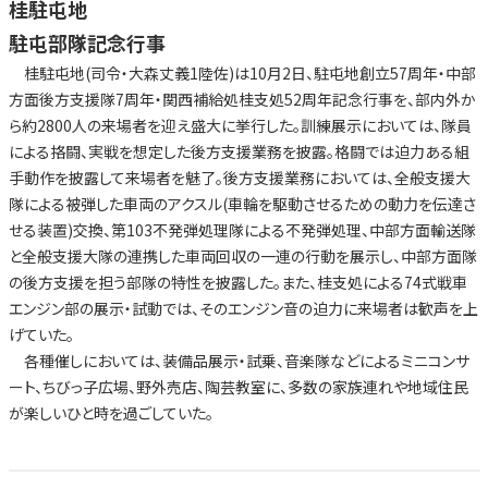
桂駐屯地
駐屯部隊記念行事
桂駐屯地(司令・大森丈義1陸佐)は10月2日、駐屯地創立57周年・中部
方面後方支援隊7周年・関西補給処桂支処52周年記念行事を、部内外か
ら約2800人の来場者を迎え盛大に挙行した。訓練展示においては、隊員
による挌闘、実戦を想定した後方支援業務を披露。格闘では迫力ある組
手動作を披露して来場者を魅了。後方支援業務においては、全般支援大
隊による被弾した車両のアクスル(車輪を駆動させるための動力を伝達さ
せる装置)交換、第103不発弾処理隊による不発弾処理、中部方面輸送隊
と全般支援大隊の連携した車両回収の一連の行動を展示し、中部方面隊
の後方支援を担う部隊の特性を披露した。また、桂支処による74式戦車
エンジン部の展示・試動では、そのエンジン音の迫力に来場者は歓声を上
げていた。
各種催しにおいては、装備品展示・試乗、音楽隊などによるミニコンサ
ート、ちびっ子広場、野外売店、陶芸教室に、多数の家族連れや地域住民
が楽しいひと時を過ごしていた。