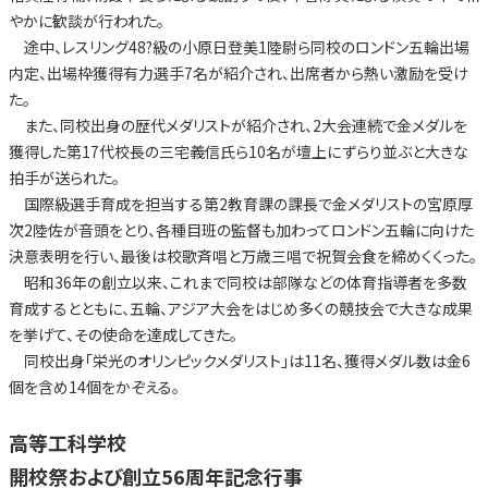
やかに歓談が行われた。
途中、レスリング48?級の小原日登美1陸尉ら同校のロンドン五輪出場
内定、出場枠獲得有力選手7名が紹介され、出席者から熱い激励を受け
た。
また、同校出身の歴代メダリストが紹介され、2大会連続で金メダルを
獲得した第17代校長の三宅義信氏ら10名が壇上にずらり並ぶと大きな
拍手が送られた。
国際級選手育成を担当する第2教育課の課長で金メダリストの宮原厚
次2陸佐が音頭をとり、各種目班の監督も加わってロンドン五輪に向けた
決意表明を行い、最後は校歌斉唱と万歳三唱で祝賀会食を締めくくった。
昭和36年の創立以来、これまで同校は部隊などの体育指導者を多数
育成するとともに、五輪、アジア大会をはじめ多くの競技会で大きな成果
を挙げて、その使命を達成してきた。
同校出身「栄光のオリンピックメダリスト」は11名、獲得メダル数は金6
個を含め14個をかぞえる。
高等工科学校
開校祭および創立56周年記念行事