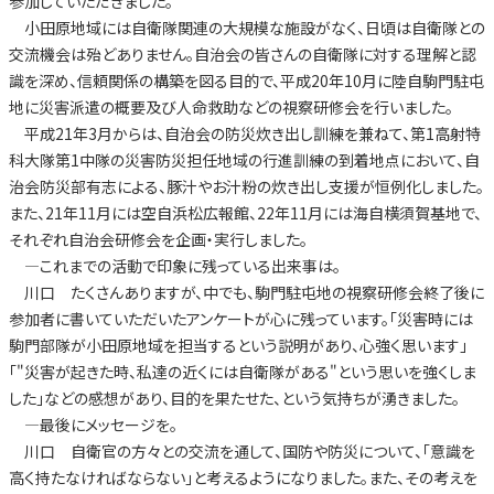
参加していただきました。
小田原地域には自衛隊関連の大規模な施設がなく、日頃は自衛隊との
交流機会は殆どありません。自治会の皆さんの自衛隊に対する理解と認
識を深め、信頼関係の構築を図る目的で、平成20年10月に陸自駒門駐屯
地に災害派遣の概要及び人命救助などの視察研修会を行いました。
平成21年3月からは、自治会の防災炊き出し訓練を兼ねて、第1高射特
科大隊第1中隊の災害防災担任地域の行進訓練の到着地点において、自
治会防災部有志による、豚汁やお汁粉の炊き出し支援が恒例化しました。
また、21年11月には空自浜松広報館、22年11月には海自横須賀基地で、
それぞれ自治会研修会を企画・実行しました。
—これまでの活動で印象に残っている出来事は。
川口 たくさんありますが、中でも、駒門駐屯地の視察研修会終了後に
参加者に書いていただいたアンケートが心に残っています。「災害時には
駒門部隊が小田原地域を担当するという説明があり、心強く思います」
「"災害が起きた時、私達の近くには自衛隊がある"という思いを強くしま
した」などの感想があり、目的を果たせた、という気持ちが湧きました。
—最後にメッセージを。
川口 自衛官の方々との交流を通して、国防や防災について、「意識を
高く持たなければならない」と考えるようになりました。また、その考えを