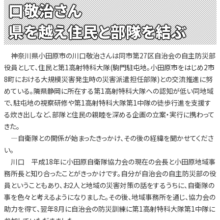
口敬治さん
県を越え住民と部隊を結ぶ
神奈川県小田原市の川口敬治さんは同市第27区自治会の自主防災部
役員として、住民と第1高射特科大隊(駒門駐屯地。小田原市をはじめ2市
8町における大規模災害発生時の災害派遣担任部隊)との交流推進に努
めている。隣県静岡に所在する第1高射特科大隊への認知が低い同地域
で、駐屯地の視察研修や第1高射特科大隊第1中隊の徒歩行進を支援す
る炊き出しなど、部隊と住民の親睦を深める企画の立案・実行に携わって
きた。
—自衛隊との関係が始まったきっかけ、その後の経緯を聞かせてくださ
い。
川口 平成18年に小田原自衛隊協力会の現在の会長と小田原地域事
務所長と知り合ったことがきっかけです。自分が自治会の自主防災部の役
員ということもあり、お2人と地域の災害対策の話をするうちに、自衛隊の
事を色々と考えるようになりました。その後、地域事務所を通じ、協力会の
助力を得て、翌年8月に自治会の防災訓練に第1高射特科大隊第1中隊に