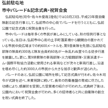
弘前駐屯地
市中パレード&記念式典・祝賀会食
弘前駐屯地(司令・佐々木俊哉1陸佐)では10月23日、平成23年度自衛
隊創立記念行事として、弘前市の中心街でパレードを行うとともに、弘前
公園で記念式典と祝賀会食を行った。
市中パレードは毎年多くの市民が楽しみにしている、秋の恒例行事とな
っている。当日は、弘前市中心街の土手町蓬莱橋から観閲台の置かれて
いる市民中央広場までの約600メートルを、第9音楽隊を先頭に弘前駐屯
部隊の隊員約300名と隊友会員約60名が一糸乱れぬ堂々たる徒歩行進
を披露した。更に、第9偵察隊の車両部隊・火力戦闘部隊・災害派遣チー
ム・国際平和協力活動に使用される車両などが次々と車両行進し、沿道
を埋め尽くした約3000人の市民から大きな拍手と歓声が送られた。
パレードのあと、弘前公園に場所を移して記念式典が行われ、佐々木司
令が式辞を述べ、来賓祝辞に続いて、長年の防衛基盤の育成に尽力した
功績により、感謝状を受賞した受賞者の紹介が行われた。式典終了後は、
公園内において祝賀会食が行われ、多くの招待者らと共に自衛隊の創立
を祝い式典を終了した。