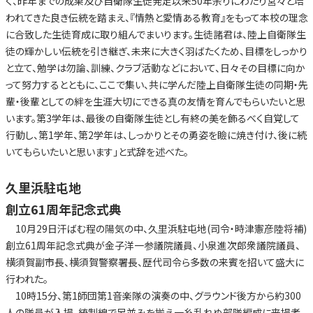
く、昨年までの成果及び自衛隊生徒発足以来50年余りにわたり営々と培
われてきた良き伝統を踏まえ、『情熱と愛情ある教育』をもって本校の理念
に合致した生徒育成に取り組んでまいります。生徒諸君は、陸上自衛隊生
徒の輝かしい伝統を引き継ぎ、未来に大きく羽ばたくため、目標をしっかり
と立て、勉学は勿論、訓練、クラブ活動などにおいて、日々その目標に向か
って努力するとともに、ここで集い、共に学んだ陸上自衛隊生徒の同期・先
輩・後輩としての絆を生涯大切にできる真の友情を育んでもらいたいと思
います。第3学年は、最後の自衛隊生徒とし有終の美を飾るべく自覚して
行動し、第1学年、第2学年は、しっかりとその勇姿を瞼に焼き付け、後に続
いてもらいたいと思います」と式辞を述べた。
久里浜駐屯地
創立61周年記念式典
10月29日汗ばむ程の陽気の中、久里浜駐屯地(司令・時津憲彦陸将補)
創立61周年記念式典が金子洋一参議院議員、小泉進次郎衆議院議員、
横須賀副市長、横須賀警察署長、歴代司令ら多数の来賓を招いて盛大に
行われた。
10時15分、第1師団第1音楽隊の演奏の中、グラウンド後方から約300
人の隊員が入場、統制線で足並みを揃え一糸乱れぬ部隊編成に来場者