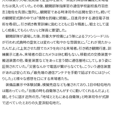
たちは見入っていた。その後、観閲部隊指揮官の通信学校副校長丹羽忠
志1陸佐を先頭に整列し、観閲官である時津司令の巡閲を受けた。続いて
の観閲官式辞の中では「情勢を的確に把握し、日進月歩する通信電子技
術を吸収し、引き続き教育訓練に励むとともに日々精進し、戦士として逞
しく成長してもらいたい」と隊員に要望した。
観閲部隊が退場した後、防衛大学校儀じょう隊によるファンシードリル
が行われ式典時の空気とは変わって和やかな雰囲気に。「これが見たかっ
たんだよ」と上気させた顔でカメラを向ける来場者。引き続き観閲行進、訓
練展示と進み、来場者の目とカメラは休む暇もない。移動式の交換装置や
搬送装置の他、衛星装置などをあっと言う間に通信基地にしてしまう姿に
圧倒されていた。「災害なんかで電話が繋がらなくても、こういう通信装置
があれば安心だね」「最先端の通信アンテナを手動で延ばすのにはびっく
りした」と様々な感想を口にする来場者たち。
装備品展示や体験試乗、模擬売店なども催されており、1日中駐屯地内
は賑わっていた。「台風の時も自衛隊さんがすぐに動いてくれるんだよ」と
嬉しそうに話す近所の方。「地域とともにある自衛隊」と時津司令が式辞
で述べていたとおりの久里浜駐屯地だ。