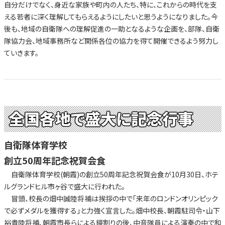
自分だけでなく、身近な家族や町内の人たち、特に、これからの時代を支
える若者に深く理解してもらえるようにしたいと思うようになりました。今
後も、地域の自衛隊への理解促進の一助となるような企画を、部隊、自衛
隊協力会、地域事務所など関係各位の協力を得て開催できるよう努力し
ていきます。
全国各地で盛大に記念行事
自衛隊体育学校
創立50周年記念祝賀会食
自衛隊体育学校(朝霞)の創立50周年記念祝賀会食が10月30日、ホテ
ルグランドヒル市ヶ谷で盛大に行われた。
冒頭、校長の畑中誠陸将補は挨拶の中で「来年のロンドンオリンピック
で必ずメダルを獲得する」と力強く宣言した。畑中校長、朝霞駐司令・山下
裕貴陸将補、朝霞市長らによる鏡割りの後、中音隊員による演奏の中で和