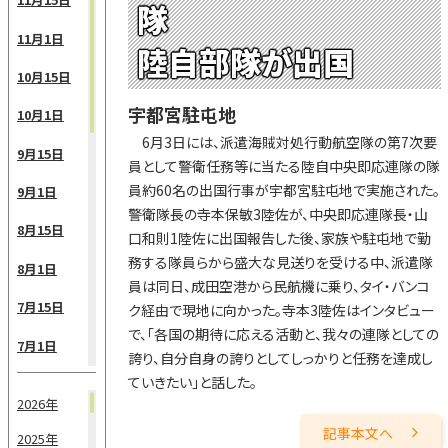
隊
11月1日
陸自部隊が出国
10月15日
宇都宮駐屯地
10月1日
6月3日には、派遣海賊対処行動航空隊の第7次要
9月15日
員として警衛任務等に当たる陸自中央即応連隊の隊
員約60名の出国行事が宇都宮駐屯地で実施された。
9月1日
警衛隊長の寺本保敏3陸佐が、中央即応連隊長・山
8月15日
口和則1陸佐に出国報告した後、家族や駐屯地で勤
務する隊員らから盛大な見送りを受ける中、派遣隊
8月1日
員は同日、成田空港から民航機に乗り、タイ・バンコ
7月15日
ク経由で現地に向かった。寺本3陸佐はインタビュー
で、「各国の期待に応える活動と、我々の連隊としての
7月1日
誇り、自分自身の誇りとしてしっかりと任務を達成し
ていきたい」と話した。
6月15日
2026年
6月1日
記事本文へ
2025年