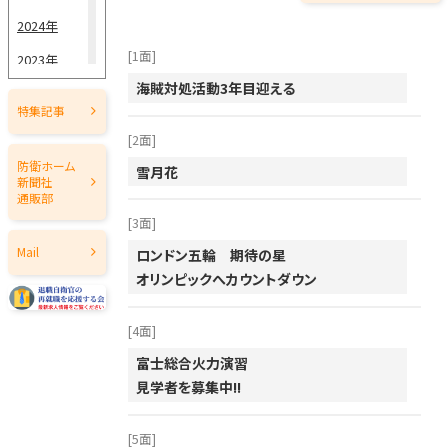
5月15日
2024年
5月1日
[1面]
2023年
海賊対処活動3年目迎える
4月15日
2022年
特集記事
4月1日
2021年
[2面]
2020年
3月15日
防衛ホーム
雪月花
新聞社
2019年
通販部
3月1日
[3面]
2018年
2月15日
Mail
ロンドン五輪 期待の星
2017年
オリンピックへカウントダウン
2月1日
2016年
1月15日
[4面]
2015年
1月1日
富士総合火力演習
2014年
見学者を募集中!!
2013年
[5面]
2012年