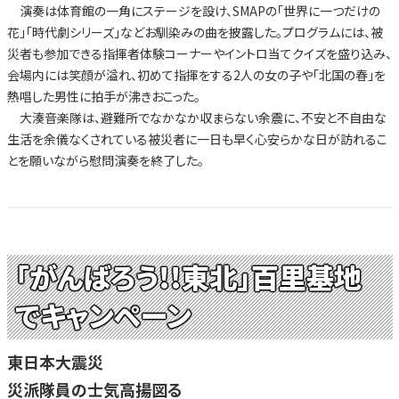
演奏は体育館の一角にステージを設け、SMAPの「世界に一つだけの
花」「時代劇シリーズ」などお馴染みの曲を披露した。プログラムには、被
災者も参加できる指揮者体験コーナーやイントロ当てクイズを盛り込み、
会場内には笑顔が溢れ、初めて指揮をする2人の女の子や「北国の春」を
熱唱した男性に拍手が沸きおこった。
大湊音楽隊は、避難所でなかなか収まらない余震に、不安と不自由な
生活を余儀なくされている被災者に一日も早く心安らかな日が訪れるこ
とを願いながら慰問演奏を終了した。
「がんばろう!!東北」百里基地
でキャンペーン
東日本大震災
災派隊員の士気高揚図る