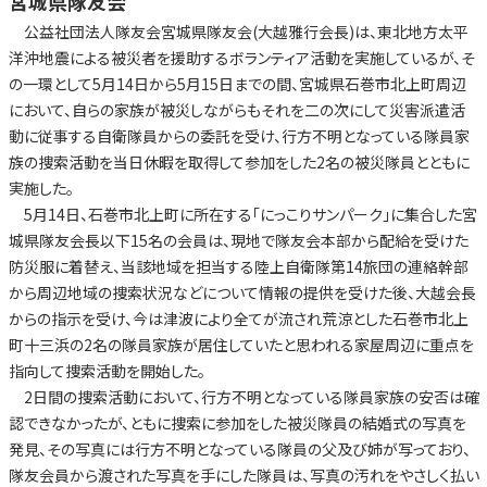
宮城県隊友会
公益社団法人隊友会宮城県隊友会(大越雅行会長)は、東北地方太平
洋沖地震による被災者を援助するボランティア活動を実施しているが、そ
の一環として5月14日から5月15日までの間、宮城県石巻市北上町周辺
において、自らの家族が被災しながらもそれを二の次にして災害派遣活
動に従事する自衛隊員からの委託を受け、行方不明となっている隊員家
族の捜索活動を当日休暇を取得して参加をした2名の被災隊員とともに
実施した。
5月14日、石巻市北上町に所在する「にっこりサンパーク」に集合した宮
城県隊友会長以下15名の会員は、現地で隊友会本部から配給を受けた
防災服に着替え、当該地域を担当する陸上自衛隊第14旅団の連絡幹部
から周辺地域の捜索状況などについて情報の提供を受けた後、大越会長
からの指示を受け、今は津波により全てが流され荒涼とした石巻市北上
町十三浜の2名の隊員家族が居住していたと思われる家屋周辺に重点を
指向して捜索活動を開始した。
2日間の捜索活動において、行方不明となっている隊員家族の安否は確
認できなかったが、ともに捜索に参加をした被災隊員の結婚式の写真を
発見、その写真には行方不明となっている隊員の父及び姉が写っており、
隊友会員から渡された写真を手にした隊員は、写真の汚れをやさしく払い