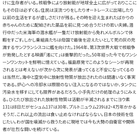
けに生存者がいる。核戦争により放射能が地球全土に広がっておりここに
もその日は必ずくる。住民は渓流つりをしたりオートレースに出場したり
以前の生活をするが虚しさだけが残る。その時を迎え生まれたばかりの
赤ちゃんのために配給された薬品を前に見つめ合うだけの若い夫婦。潜
行中だった米海軍の潜水艦が一隻だけ放射能から免れメルボルンで休
暇をすごす。しかし乗組員たちは母国で最後を迎えたいとして死の灰の充
満するサンフランシスコに艦を向けた。1964年、第3次世界大戦で核戦争
が勃発したとする映画「渚にて」は衝撃的だった。50年経った今でもワンシ
ーンワンカットを鮮明に憶えている。福島原発でこのようなシーンが再現
されるとは考えないが次から次に発表が違ってくると不安になってくるの
は当然だ。海中と空気中に放射性物質が放出されたのは間違いなく事実
である。炉心への冷却水は際限のない注入になるのではないか、タンクに
汚染水を移すにしても限界があるだろう。小手先だけの処理のようにみえ
る。ひとたび放出された放射性物質は活動が半減されるまでにヨウ素
131は8日だがセシュム137は30年、プルトニュウム239は2・4万年かかる
そうだ、これ以上の流出は食い止めなければならない。日本の技術を信
じたい。わが国を壊滅から救うために現地では今も大勢の自衛官や関係
者が壮烈な闘いを続けている。