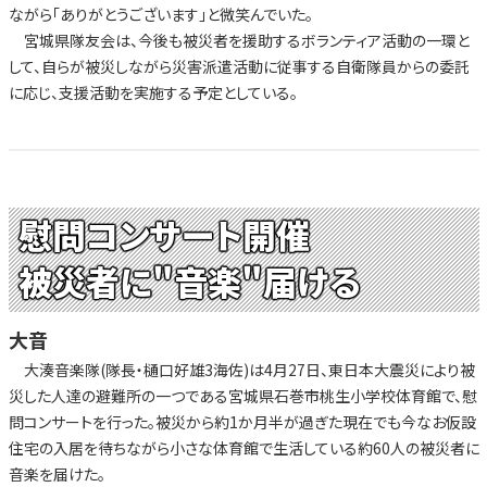
ながら「ありがとうございます」と微笑んでいた。
宮城県隊友会は、今後も被災者を援助するボランティア活動の一環と
して、自らが被災しながら災害派遣活動に従事する自衛隊員からの委託
に応じ、支援活動を実施する予定としている。
慰問コンサート開催
被災者に"音楽"届ける
大音
大湊音楽隊(隊長・樋口好雄3海佐)は4月27日、東日本大震災により被
災した人達の避難所の一つである宮城県石巻市桃生小学校体育館で、慰
問コンサートを行った。被災から約1か月半が過ぎた現在でも今なお仮設
住宅の入居を待ちながら小さな体育館で生活している約60人の被災者に
音楽を届けた。