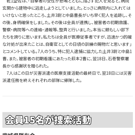
乾1空佐は、「目撃者の女性が悲鳴とともに指さす犯人を見ると、病院
玄関から建物中に逃走しようとしていました。とっさに病院内に入れては
いけないと思ったところ、土井3尉と中島曹長がいち早く犯人を追跡し、そ
の後、身柄確保をしました。その後は全員が連携し、被害者の初期救護、
警察・病院等への連絡・通報等、整斉と行いました。本当に頼もしい部下
たちを誇りに思います。私たちは全員が医療従事者ですが、迅速かつ的確
な対処が出来たことは、自衛官としての日頃の訓練の賜物だと思います」
とコメントしている。7人のうち、特に犯人逮捕に協力した土井3尉と中島1
曹、また、被害者の初期看護にあたった萩本2曹に、翌18日、石巻警察署
長から感謝状を贈られた。
7人はこの日が災害派遣の医療支援活動の最終日で、翌18日には災害
派遣任務を終えそれぞれの部隊に帰隊した。
会員15名が捜索活動