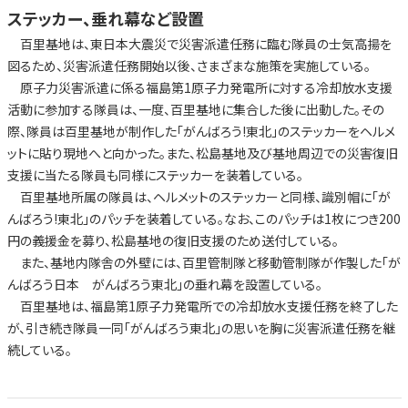
ステッカー、垂れ幕など設置
百里基地は、東日本大震災で災害派遣任務に臨む隊員の士気高揚を
図るため、災害派遣任務開始以後、さまざまな施策を実施している。
原子力災害派遣に係る福島第1原子力発電所に対する冷却放水支援
活動に参加する隊員は、一度、百里基地に集合した後に出動した。その
際、隊員は百里基地が制作した「がんばろう!東北」のステッカーをヘルメ
ットに貼り現地へと向かった。また、松島基地及び基地周辺での災害復旧
支援に当たる隊員も同様にステッカーを装着している。
百里基地所属の隊員は、ヘルメットのステッカーと同様、識別帽に「が
んばろう!東北」のパッチを装着している。なお、このパッチは1枚につき200
円の義援金を募り、松島基地の復旧支援のため送付している。
また、基地内隊舎の外壁には、百里管制隊と移動管制隊が作製した「が
んばろう日本 がんばろう東北」の垂れ幕を設置している。
百里基地は、福島第1原子力発電所での冷却放水支援任務を終了した
が、引き続き隊員一同「がんばろう東北」の思いを胸に災害派遣任務を継
続している。