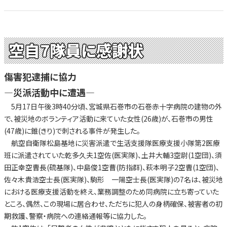
空自7隊員に感謝状
傷害犯逮捕に協力
—災派活動中に遭遇—
5月17日午後3時40分頃、宮城県石巻市の石巻赤十字病院の建物の外
で、被災地のボランティア活動に来ていた女性(26歳)が、石巻市の男性
(47歳)に錐(きり)で刺される事件が発生した。
航空自衛隊松島基地に災害派遣で生活支援隊医療支援小隊第2医療
班に派遣されていた乾多久夫1空佐(医実隊)、土井大輔3空尉(1空団)、須
田正幸空曹長(硫基隊)、中島俊1空曹(防指群)、萩本明子2空曹(1空団)、
佐々木貴浩空士長(医実隊)、駒形 一陽空士長(医実隊)の7名は、被災地
における医療支援活動を終え、業務調整のため同病院に立ち寄っていた
ところ、偶然、この現場に居合わせ、ただちに犯人の身柄確保、被害者の初
期救護、警察・病院への連絡通報等に協力した。