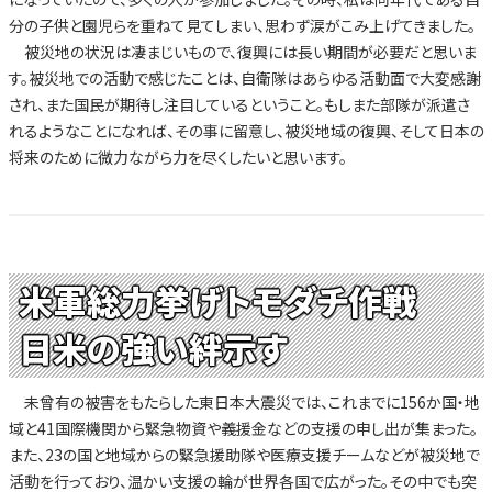
分の子供と園児らを重ねて見てしまい、思わず涙がこみ上げてきました。
被災地の状況は凄まじいもので、復興には長い期間が必要だと思いま
す。被災地での活動で感じたことは、自衛隊はあらゆる活動面で大変感謝
され、また国民が期待し注目しているということ。もしまた部隊が派遣さ
れるようなことになれば、その事に留意し、被災地域の復興、そして日本の
将来のために微力ながら力を尽くしたいと思います。
米軍総力挙げトモダチ作戦
日米の強い絆示す
未曾有の被害をもたらした東日本大震災では、これまでに156か国・地
域と41国際機関から緊急物資や義援金などの支援の申し出が集まった。
また、23の国と地域からの緊急援助隊や医療支援チームなどが被災地で
活動を行っており、温かい支援の輪が世界各国で広がった。その中でも突