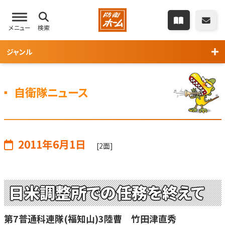
メニュー
検索
ジャンル
自衛隊ニュース
2011年6月1日
[2面]
日米調整所での任務を終えて
第7普通科連隊(福知山)3陸曹 竹田津直秀