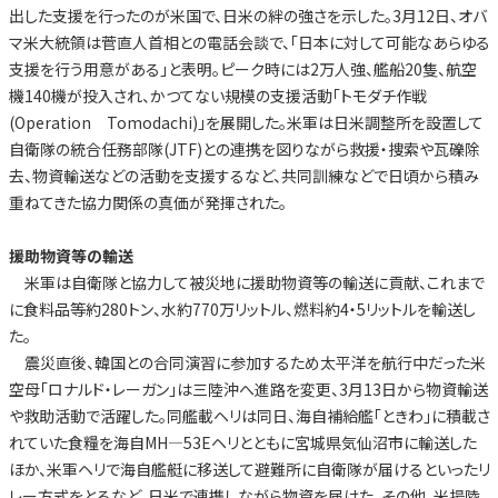
出した支援を行ったのが米国で、日米の絆の強さを示した。3月12日、オバ
マ米大統領は菅直人首相との電話会談で、「日本に対して可能なあらゆる
支援を行う用意がある」と表明。ピーク時には2万人強、艦船20隻、航空
機140機が投入され、かつてない規模の支援活動「トモダチ作戦
(Operation Tomodachi)」を展開した。米軍は日米調整所を設置して
自衛隊の統合任務部隊(JTF)との連携を図りながら救援・捜索や瓦礫除
去、物資輸送などの活動を支援するなど、共同訓練などで日頃から積み
重ねてきた協力関係の真価が発揮された。
援助物資等の輸送
米軍は自衛隊と協力して被災地に援助物資等の輸送に貢献、これまで
に食料品等約280トン、水約770万リットル、燃料約4・5リットルを輸送し
た。
震災直後、韓国との合同演習に参加するため太平洋を航行中だった米
空母「ロナルド・レーガン」は三陸沖へ進路を変更、3月13日から物資輸送
や救助活動で活躍した。同艦載ヘリは同日、海自補給艦「ときわ」に積載さ
れていた食糧を海自MH—53Eヘリとともに宮城県気仙沼市に輸送した
ほか、米軍ヘリで海自艦艇に移送して避難所に自衛隊が届けるといったリ
レー方式をとるなど、日米で連携しながら物資を届けた。その他、米揚陸