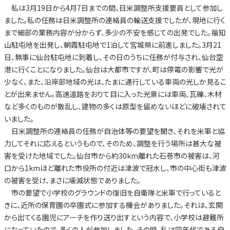
私は3月19日から4月7日までの間、日米調整所支援要員として参加し
ました。私の任務は日米調整所の連絡員の輸送支援でしたが、現地に行く
まで細部の業務内容が分からず、多少の不安を感じての出発でした。福知
山駐屯地を出発し、朝霞駐屯地で1泊して宮城県に前進しました。3月21
日、無事に仙台駐屯地に到着し、その日のうちに任務が付与され、仙台空
港に行くことになりました。仙台は大都市ですが、町は停電の影響で光が
少なく、また、沿岸部地域の光は、たまに通行している車両の光しか見るこ
とが出来ません。高速道路をおりて目に入った光景には車両、瓦礫、木材
など多くのものが散乱し、建物の多くは原型を留めないほどに破壊されて
いました。
日米調整所の連絡員の任務が自治体等の要望を聞き、それを米軍と協
力してそれに応えるというもので、そのため、調整を行う場所は甚大な被
害を受けた地域でした。仙台市から約30km離れた石巻市の被害は、河
口から1kmほど離れた市役所の付近は津波で冠水し、市の中心街も津波
の被害を受け、まさに壊滅状態でありました。
市の要望で小学校のグラウンドの復旧を自衛隊と米軍で行っていると
きに、近所の保育園の卒園式に参加する機会がありました。それは、玄関
から出てくる園児にアーチを作り送り出すという内容で、小学校は避難所
になっていたので、多くの人が参加しました。その時、私は同年代である自