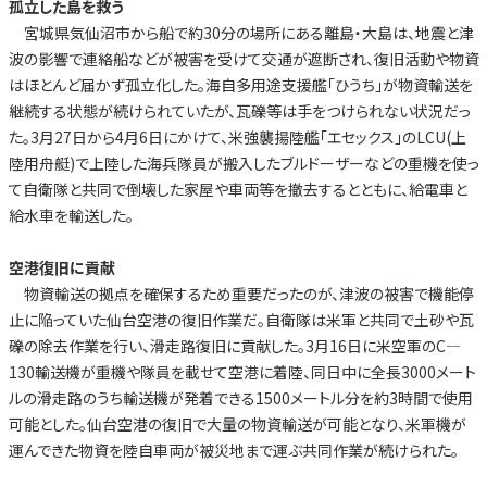
孤立した島を救う
宮城県気仙沼市から船で約30分の場所にある離島・大島は、地震と津
波の影響で連絡船などが被害を受けて交通が遮断され、復旧活動や物資
はほとんど届かず孤立化した。海自多用途支援艦「ひうち」が物資輸送を
継続する状態が続けられていたが、瓦礫等は手をつけられない状況だっ
た。3月27日から4月6日にかけて、米強襲揚陸艦「エセックス」のLCU(上
陸用舟艇)で上陸した海兵隊員が搬入したブルドーザーなどの重機を使っ
て自衛隊と共同で倒壊した家屋や車両等を撤去するとともに、給電車と
給水車を輸送した。
空港復旧に貢献
物資輸送の拠点を確保するため重要だったのが、津波の被害で機能停
止に陥っていた仙台空港の復旧作業だ。自衛隊は米軍と共同で土砂や瓦
礫の除去作業を行い、滑走路復旧に貢献した。3月16日に米空軍のC—
130輸送機が重機や隊員を載せて空港に着陸、同日中に全長3000メート
ルの滑走路のうち輸送機が発着できる1500メートル分を約3時間で使用
可能とした。仙台空港の復旧で大量の物資輸送が可能となり、米軍機が
運んできた物資を陸自車両が被災地まで運ぶ共同作業が続けられた。