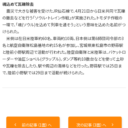
魂込めて瓦礫除去
震災で大きな被害を受けたJR仙石線で、4月21日から日米共同で瓦礫
の撤去などを行う「ソウル・トレイン作戦」が実施された。トモダチ作戦の
一環で、「魂(ソウル)を込めて列車を通そう」という意味を込めた名前がつ
けられた。
米側は在日米陸軍約60名、車両約10両、日本側は第6師団司令部の3
名と航空自衛隊松島基地の約15名が参加し、宮城県東松島市の野蒜駅
と陸前小野駅周辺で活動が行われた。陸空自衛隊と米陸軍は、バケットロ
ーダーや油圧ショベル(グラップル)、ダンプ等約10数台などを使って土砂
や瓦礫を除去したり、駅や周辺の清掃などを行った。野蒜駅では25日ま
で、陸前小野駅では29日まで活動が続けられた。
前の記事（1面）へ
次の記事（3面）へ