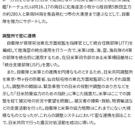
艦「トーテュガ」は同16、17の両日に北海道苫小牧から陸自第5旅団主力
の約280人と車両94両を青森県むつ市の大湊港まで運ぶなどして、自衛
隊を強力にサポートした。
調整所で密に連携
自衛隊が君塚栄治東北方面総監を指揮官として統合任務部隊(JTF)を
編成して陸海空の統合運用を行う一方で、米軍は陸、海、空、海兵隊の4軍
の部隊を統合的に運用するため、在日米軍司令部のある米軍横田基地に
「統合支援部隊(JSF)」を置いた。
また、自衛隊と米軍との連携を円滑なものとするため、日米共同調整所
を東京・市ヶ谷の防衛省、仙台駐屯地の東北方面総監部にそれぞれ設置
した。調整所の開設は、緊急事態での日米の役割や調整のあり方などを
示した「日米防衛協力のための指針」に準じた措置だ。米軍はここでの調
整を経て被災地の状況や要望を把握し、被災者の捜索・救助、物資輸送な
どの支援活動を行った。自衛隊と米軍の協力態勢はこれまでにない大規
模なものとなったが、これらの調整システムにおいて密な連携を図ること
で、日米共同で行った震災対処活動を成功に導いた。