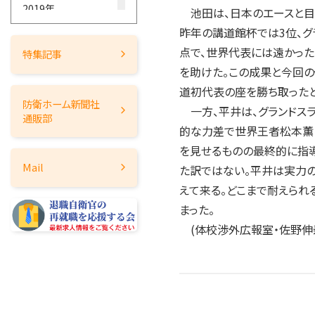
2019年
池田は、日本のエースと目
2018年
昨年の講道館杯では3位、グ
2017年
点で、世界代表には遠かった
特集記事
2016年
を助けた。この成果と今回
道初代表の座を勝ち取ったと
2015年
防衛ホーム
新聞社
一方、平井は、グランドスラ
2014年
通販部
的な力差で世界王者松本薫
2013年
を見せるものの最終的に指導
2012年
Mail
た訳ではない。平井は実力
2011年
えて来る。どこまで耐えられ
2010年
まった。
2009年
(体校渉外広報室・佐野伸
2008年
2007年
2006年
2005年