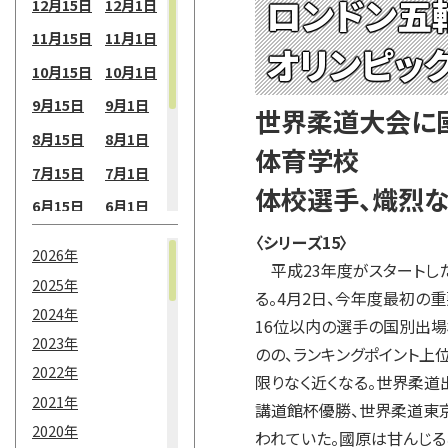
ロンドン五
12月15日
12月1日
11月15日
11月1日
オリンピッ
10月15日
10月1日
9月15日
9月1日
世界柔道大会に
8月15日
8月1日
体育学校
7月15日
7月1日
体校選手、熾烈
6月15日
6月1日
5月15日
5月1日
〈シリーズ15〉
2026年
平成23年度がスタートし
4月15日
4月1日
2025年
る。4月2日、今年度最初の
3月15日
3月1日
2024年
16位以内の選手の国別出場
2月15日
2月1日
2023年
のの、ランキングポイント
2022年
1月15日
1月1日
限りなく近くなる。世界柔道
2021年
講道館杯優勝、世界柔道東京
2020年
われていた。國原は甘んじる