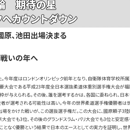
輪 期待の星
クへカウントダウン
國原、池田出場決まる
な戦いの年へ
た。今年度はロンドンオリンピック前年となり、自衛隊体育学校所
重要大会である平成23年度全日本選抜柔道体重別選手権大会が福
枠が与えられる。その後、誰を選考するかは、各国に委ねられ、日
上位者が選考される可能性は高い。今年の世界柔道選手権優勝者は
出場をかけた戦いが、この選抜選手権だ。この大会に、國原頼子3陸
大会でも3位、その後のグランドスラム・パリ大会でも3位と安定
ことなく優勝という結果で日本のエースとしての実力を証明し、世