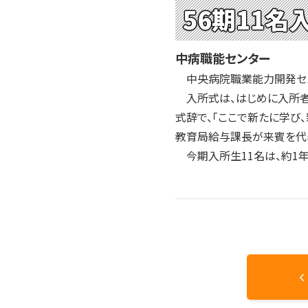
2004年
56期11名
2003年
2002年
中病職能センター
2001年
中央病院職業能力開発セン
入所式は、はじめに入所者
式辞で、「ここで新たに学び
教育局給与課長が来賓を代表
今期入所生11名は、約1年