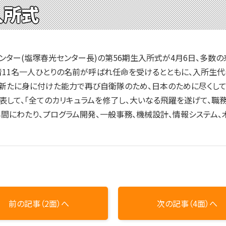
入所式
ター(塩塚春光センター長)の第56期生入所式が4月6日、多数
11名一人ひとりの名前が呼ばれ任命を受けるとともに、入所生
、新たに身に付けた能力で再び自衛隊のため、日本のために尽くし
して、「全てのカリキュラムを修了し、大いなる飛躍を遂げて、職
間にわたり、プログラム開発、一般事務、機械設計、情報システム、
前の記事（2面）へ
次の記事（4面）へ