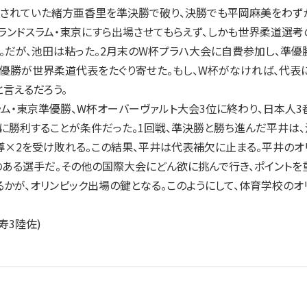
されていた緒方亜香里を準決勝で破り、決勝でも平岡麻美をわずか
ランドスラム・東京にすら出場させてもらえず、しかも世界柔道選考
。だが、池田は粘った。2月末のW杯プラハ大会に自費参加し、準
の優勝が世界柔道代表をたぐり寄せた。もし、W杯がなければ、代
言えるだろう。
ム・東京準優勝、W杯オーバーヴァルト大会3位に終わり、日本人
に勝利することが条件だった。1回戦、準決勝と勝ち進んだ平井は
×2を受け敗れる。この結果、平井は代表補欠に止まる。平井のオリ
のある選手だ。その他の国際大会にどん欲に挑んで行き、ポイント
るかが、オリンピック出場の鍵となる。このようにして、体育学校の
寿3陸佐)