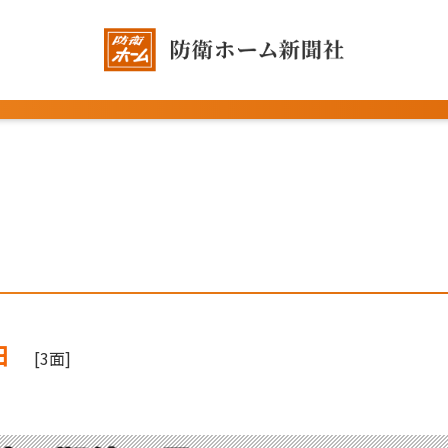
日
[3面]