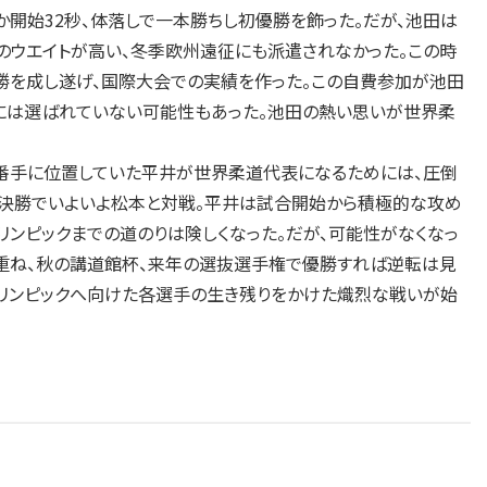
開始32秒、体落しで一本勝ちし初優勝を飾った。だが、池田は
のウエイトが高い、冬季欧州遠征にも派遣されなかった。この時
優勝を成し遂げ、国際大会での実績を作った。この自費参加が池田
表には選ばれていない可能性もあった。池田の熱い思いが世界柔
3番手に位置していた平井が世界柔道代表になるためには、圧倒
、決勝でいよいよ松本と対戦。平井は試合開始から積極的な攻め
ンピックまでの道のりは険しくなった。だが、可能性がなくなっ
を重ね、秋の講道館杯、来年の選抜選手権で優勝すれば逆転は見
オリンピックへ向けた各選手の生き残りをかけた熾烈な戦いが始