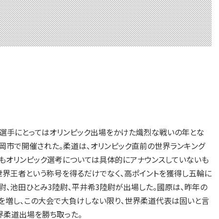
属選手にとってはオリンピック出場をかけた熾烈な戦いの年とな
岡市で開催された。柔道は、オリンピック直前の世界ランキング
本もオリンピック選考については具体的にアナウンスしていないも
世界王者という称号を得るだけでなく、高ポイントを獲得し五輪に
尉、池田ひとみ3陸尉、平井希3陸尉が出場した。國原は、昨年の
感を増し、この大会で大負けしない限り、世界柔道代表は固いと言
界柔道出場を勝ち取った。