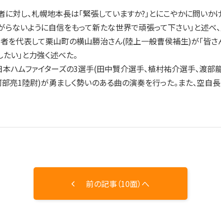
対し、札幌地本長は「緊張していますか?」とにこやかに問いかけ
がらないように自信をもって新たな世界で頑張って下さい」と述べ
定者を代表して栗山町の横山勝治さん(陸上一般曹侯補生)が「皆さ
たい」と力強く述べた。
ハムファイターズの3選手(田中賢介選手、植村祐介選手、渡部龍
阿部亮1陸尉)が勇ましく勢いのある曲の演奏を行った。また、空
前の記事（10面）へ