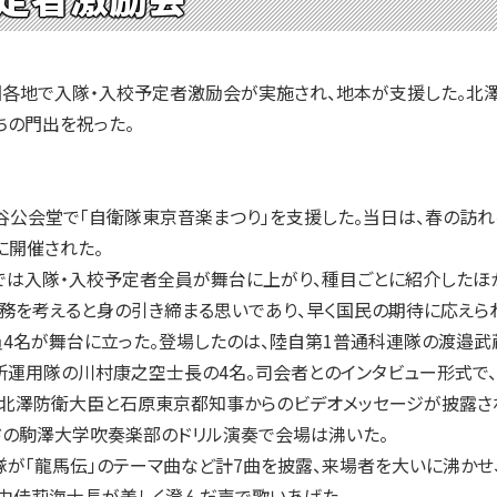
国各地で入隊・入校予定者激励会が実施され、地本が支援した。北
ちの門出を祝った。
公会堂で「自衛隊東京音楽まつり」を支援した。当日は、春の訪れ
に開催された。
では入隊・入校予定者全員が舞台に上がり、種目ごとに紹介したほ
務を考えると身の引き締まる思いであり、早く国民の期待に応えら
4名が舞台に立った。登場したのは、陸自第1普通科連隊の渡邉武
所運用隊の川村康之空士長の4名。司会者とのインタビュー形式で
は北澤防衛大臣と石原東京都知事からのビデオメッセージが披露さ
ドの駒澤大学吹奏楽部のドリル演奏で会場は沸いた。
が「龍馬伝」のテーマ曲など計7曲を披露、来場者を大いに沸かせ
宅由佳莉海士長が美しく澄んだ声で歌いあげた。