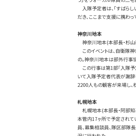
2004年
入隊予定者は、「すばらしい
2003年
だき、ここまで支援に携わっ
2002年
2001年
神奈川地本
神奈川地本(本部長・杉山義
このイベントは、自衛隊神
の。神奈川地本は部外行事
この行事は第1部「入隊予
いて入隊予定者代表が謝辞
2200人もの観客が来場し
札幌地本
札幌地本(本部長・阿部知己
本管内17ヶ所で予定されて
員、募集相談員、隊区部隊長
況に行われた。