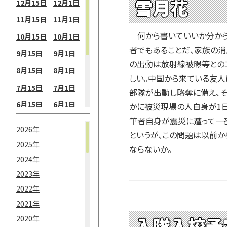
雪月花
12月15日
12月1日
11月15日
11月1日
何から書いていいか分から
10月15日
10月1日
者でもあることだ、家族の
9月15日
9月1日
の出動は放射線被曝等との
8月15日
8月1日
しい。中国から来ている友人
7月15日
7月1日
部隊が出動し略奪に備え、そ
6月15日
6月1日
かに被災現場の人自身が1日
筆者自身が震災に遭って一
5月15日
5月1日
2026年
というが、この問題は以前
4月15日
4月1日
2025年
ならないか。
3月15日
3月1日
2024年
2月15日
2月1日
2023年
2022年
1月15日
1月1日
2021年
入隊入校予
2020年