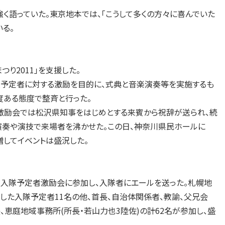
く語っていた。東京地本では、「こうして多くの方々に喜んでいた
る。
り2011」を支援した。
予定者に対する激励を目的に、式典と音楽演奏等を実施するも
度ある態度で整斉と行った。
者激励会では松沢県知事をはじめとする来賓から祝辞が送られ、続
演奏や演技で来場者を沸かせた。この日、神奈川県民ホールに
増してイベントは盛況した。
同入隊予定者激励会に参加し、入隊者にエールを送った。札幌地
した入隊予定者11名の他、首長、自治体関係者、教諭、父兄会
、恵庭地域事務所(所長・若山力也3陸佐)の計62名が参加し、盛