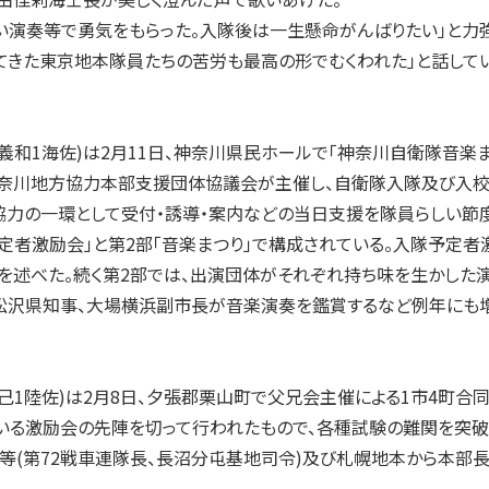
演奏等で勇気をもらった。入隊後は一生懸命がんばりたい」と力強
てきた東京地本隊員たちの苦労も最高の形でむくわれた」と話してい
和1海佐)は2月11日、神奈川県民ホールで「神奈川自衛隊音楽まつ
奈川地方協力本部支援団体協議会が主催し、自衛隊入隊及び入校
協力の一環として受付・誘導・案内などの当日支援を隊員らしい節
定者激励会」と第2部「音楽まつり」で構成されている。入隊予定
を述べた。続く第2部では、出演団体がそれぞれ持ち味を生かした
、松沢県知事、大場横浜副市長が音楽演奏を鑑賞するなど例年にも
1陸佐)は2月8日、夕張郡栗山町で父兄会主催による1市4町合
いる激励会の先陣を切って行われたもので、各種試験の難関を突破
等(第72戦車連隊長、長沼分屯基地司令)及び札幌地本から本部長