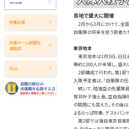
2019年
2018年
各地で盛大に開催
2017年
特集記事
2月から3月にかけて、全
2016年
自衛隊の将来を担う若者た
2015年
防衛ホーム
新聞社
2014年
東京地本
通販部
2013年
東京地本は3月5日、日比谷
2012年
等約1200人が来場し、盛大
Mail
2011年
2部構成で行われ、第1部
2010年
入隊予定者は、「自衛隊の任
2009年
続いて、陸海空の先輩隊員
賀井叶子海士長、空自指揮
2008年
の質問にも答えた。その後
2007年
よるらっぱ吹奏、ゲストバン
2006年
第2部では海自東京音楽隊
2005年
う」をヴォーカル隊員の三