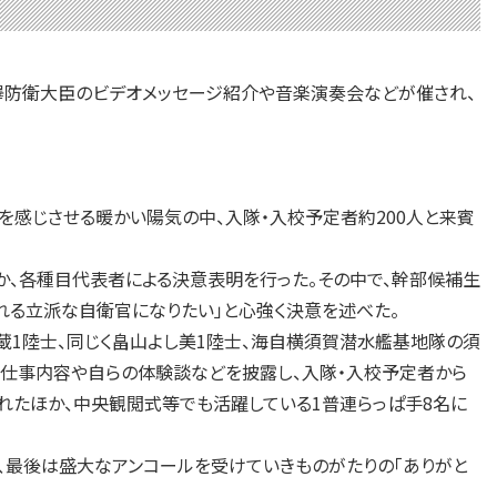
澤防衛大臣のビデオメッセージ紹介や音楽演奏会などが催され、
を感じさせる暖かい陽気の中、入隊・入校予定者約200人と来賓
か、各種目代表者による決意表明を行った。その中で、幹部候補生
れる立派な自衛官になりたい」と心強く決意を述べた。
蔵1陸士、同じく畠山よし美1陸士、海自横須賀潜水艦基地隊の須
、仕事内容や自らの体験談などを披露し、入隊・入校予定者から
れたほか、中央観閲式等でも活躍している1普連らっぱ手8名に
、最後は盛大なアンコールを受けていきものがたりの「ありがと