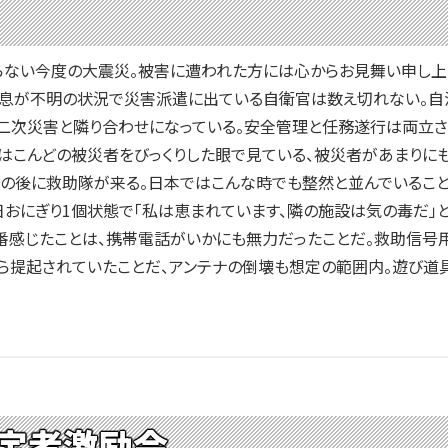
ない今度の大震災。被害に遭われた方には心からお見舞い申し上
消息が不明の状況で災害派遣に出ている自衛官は数え切れない。自
二次災害と隣り合わせになっている。安全管理と任務遂行は両立さ
はこんどの被災者をびっくりした眼で見ている、被災者があまりに
の後に救助隊が来る。日本ではこんな時でも整然と並んでいること
おにぎり1個状態で「私は恵まれています、隣の施設は気の毒だ」
番感じたことは、携帯電話がいかにも無力だったことだ。救助信号
から提起されていたことだ、アンテナの倒壊も想定の範囲内。遊び
定者激励会