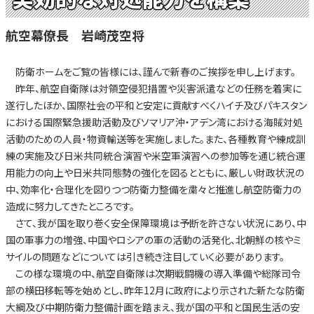
航空幕僚長 岩崎茂空将
防衛ホームをご覧の皆様には、謹んで新春のご挨拶を申し上げます。
昨年、航空自衛隊は対領空侵犯措置や災害派遣などの任務を着実に
遂行したほか、国際社会の平和と安定に貢献すべくハイチ及びパキスタン
における国際緊急援助活動及びソマリア沖・アデン湾における海賊対処
活動のための人員・物資輸送等を実施しました。また、各種教育や練成訓
練の実施及び日米共同統合演習や米空軍演習への参加等を通じ統合運
用能力の向上や日米共同態勢の強化を図るとともに、厳しい財政状況の
中、効率化・合理化を図りつつ防衛力整備を粛々と推進し航空防衛力の
造成に努力してきたところです。
さて、我が国を取り巻く安全保障環境は予断を許さない状況にあり、中
国の軍事力の増強、中国やロシアの軍の活動の活発化、北朝鮮の核やミ
サイルの問題などについては引き続き注目していく必要があります。
この様な環境の中、航空自衛隊は次期戦闘機の導入準備や総隊司令
部の横田移転等を始めとし、昨年12月に政府により示された新たな防衛
大綱及び中期防衛力整備計画を踏まえ、我が国の平和と国民生活の安