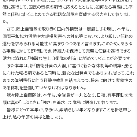
確に遂行して、国民の皆様の期待に応えるとともに、如何なる事態にも平
然と任務に赴くことのできる強靱な部隊を育成する努力をして参りまし
た。
さて、陸上自衛隊を取り巻く国内外情勢は一層厳しさを増し、本年も、
国際平和協力活動や大規模災害への対応等において、より厳しい任務の
遂行を求められる可能性が高まりつつあると言えます。このため、あらゆ
る事態に対して即行動でき、持続力を保持して完璧に任務を遂行できる
活力に溢れた「強靱な陸上自衛隊の創造」に努めていくことが必要です。
また本年は、新「防衛計画の大綱」に基づく新たな体制等の構築・強化
に向けた転換期であると同時に、新たな出発点でもあります。従って、これ
までの体制移行に伴う経験や教訓を踏まえつつ、将来に向けて実効性の
ある体制を整備していかなければなりません。
我々陸上自衛隊は、本年も、全隊員が一丸となり、日夜、有事即動を念
頭に真の「しぶとさ」、「強さ」を追求して隊務に邁進して参ります。
皆様にとって本年が、幸多い、素晴らしい年となりますことを祈念申し
上げ、私の年頭の挨拶と致します。