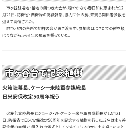
市ヶ谷駐屯地・基地の餅つき大会が、穏やかな小春日和に恵まれた12
月21日、防衛省・自衛隊の高級幹部、協力団体の長、来賓ら関係者多数を
迎えて開催された。
駐屯地内の各所で初杵の音が響き渡る中、参加者はつきたての餅を頬
ばりながら、来る年の飛躍を誓っていた。
市ヶ谷台で記念植樹
火箱陸幕長、ケーシー米陸軍参謀総長
日米安保改定50周年祝う
火箱芳文陸幕長とジョージ・W・ケーシー米陸軍参謀総長が12月21
日、防衛省で日米安保改定50周年を記念する植樹を行った。2名は市ヶ谷
記念館の東側で、鍬入れの儀式としてソメイヨシノの木に土を盛ったあと、