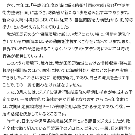
さて、本年は、「平成23年度以降に係る防衛計画の大綱」及び「中期防
衛力整備計画」に基づき、防衛省が新たな1歩を踏み出す年であります。
新たな大綱・中期防においては、従来の「基盤的防衛力構想」から「動的防
衛力」という考え方に舵を切りました。
我が国周辺の安全保障環境は厳しい状況にあり、特に、活動を活発化
させている中国海軍は、その動向を注視すべき存在となっています。また、
世界ではテロが途絶えることなく、ソマリア沖・アデン湾においては海賊
行為が頻発しています。
このような環境下、我々は、我が国周辺海域における情報収集・警戒監
視や各種訓練のほか、国外においては海賊対処行動などの任務を実施し
てきました。これらはまさに「動的防衛力」であり、自己の職責を全うする
ことで、その一翼を担わなければなりません。
また、3月末には、ジブチに派遣行動航空隊の新活動拠点が完成する予
定であり、一層効果的な海賊対処が可能となります。さらに来年度末に
は、次期固定翼哨戒機P—1が部隊使用承認される予定であり、今後、一
層の活躍を決意しているところです。
昨年は、日米安全保障条約締結50周年という節目を迎えましたが、政
府全体で取り組んでいる同盟深化のプロセスに沿って、一層、日米同盟を