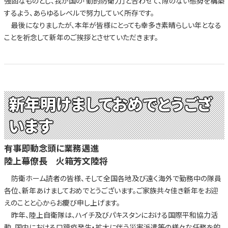
強固なものとし、我が国の「動的防衛力」と合わせて、隙のない態勢を構築
するよう、あらゆるレベルで努力していく所存です。
最後になりましたが、本年が皆様にとっても幸多き素晴らしい年となる
ことを祈念して新年のご挨拶とさせていただきます。
新年明けましておめでとうござ
います
有事即動念頭に業務邁進
陸上幕僚長 火箱芳文陸将
防衛ホーム読者の皆様、そして全国各地及び遠く海外で勤務中の隊員
各位、新年あけましておめでとうございます。ご家族共々佳き新年をお迎
えのことと心からお慶び申し上げます。
昨年、陸上自衛隊は、ハイチ及びパキスタンにおける国際平和協力活
動、国内における口蹄疫発生・拡大に伴う災害派遣等の様々な任務を的