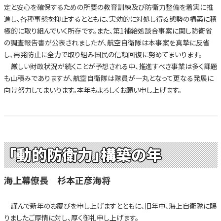
定と安心を確保するための所要の教育訓練及び防衛力整備を着実に推
進し、各種事態を抑止するとともに、実効的に対処し得る態勢の構築に積
極的に取り組んでいく所存です。また、第1補給処談合事案に関し防衛省
の調査報告書が公表されましたが、航空自衛隊は本事案を真摯に反省
し、再発防止に全力で取り組み国民の信頼回復に努めてまいります。
厳しい財政状況が続くことが予想される中、推進すべき事業は多く課題
も山積みでありますが、航空自衛隊は隊員が一丸となって更なる発展に
向け努力してまいります。本年もよろしくお願い申し上げます。
「動的防衛力」構築の年
海上幕僚長 杉本正彦海将
謹んで新年のお慶びを申し上げますとともに、旧年中、海上自衛隊に賜
りましたご厚情に対し、厚く御礼申し上げます。