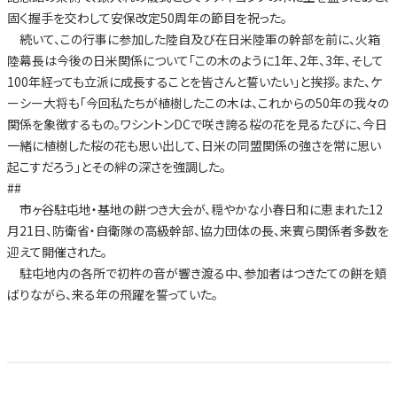
固く握手を交わして安保改定50周年の節目を祝った。
続いて、この行事に参加した陸自及び在日米陸軍の幹部を前に、火箱
陸幕長は今後の日米関係について「この木のように1年、2年、3年、そして
100年経っても立派に成長することを皆さんと誓いたい」と挨拶。また、ケ
ーシー大将も「今回私たちが植樹したこの木は、これからの50年の我々の
関係を象徴するもの。ワシントンDCで咲き誇る桜の花を見るたびに、今日
一緒に植樹した桜の花も思い出して、日米の同盟関係の強さを常に思い
起こすだろう」とその絆の深さを強調した。
##
市ヶ谷駐屯地・基地の餅つき大会が、穏やかな小春日和に恵まれた12
月21日、防衛省・自衛隊の高級幹部、協力団体の長、来賓ら関係者多数を
迎えて開催された。
駐屯地内の各所で初杵の音が響き渡る中、参加者はつきたての餅を頬
ばりながら、来る年の飛躍を誓っていた。