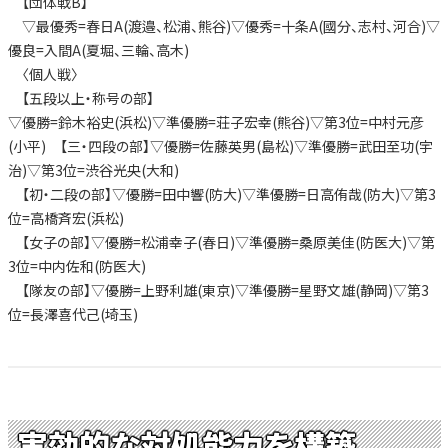
【団体戦B】
▽最優秀=春日A(渡邉、松浦、熊谷)▽優秀=十条A(國分、志村、河合)▽
優良=入間A(夏堀、三輪、高木)
〈個人戦〉
【五段以上・称号の部】
▽優勝=鈴木裕史(浜松)▽準優勝=荘子宏幸(熊谷)▽第3位=中村元彦
(小平) 【三・四段の部】▽優勝=佐藤英男(島松)▽準優勝=武田至功(宇
治)▽第3位=渋谷光央(大和)
【初・二段の部】▽優勝=田中響(防大)▽準優勝=日高侑哉(防大)▽第3
位=高橋斉宏(浜松)
【女子の部】▽優勝=松浦幸子(春日)▽準優勝=桑原美佳(防医大)▽第
3位=中内佐和(防医大)
【隊友の部】▽優勝=上野利雄(東京)▽準優勝=星野文雄(静岡)▽第3
位=長澤喜代己(埼玉)
実効的な対処能力を構築