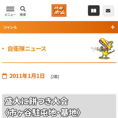
メニュー
検索
ジャンル
自衛隊ニュース
2011年1月1日
[2面]
盛大に餅つき大会
〈市ヶ谷駐屯地・基地〉