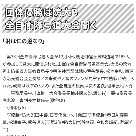
団体優勝は防大B
全自衛隊弓道大会開く
「射は仁の道なり」
第38回全自衛隊弓道大会が12月5日、明治神宮至誠館道場で185人
が参加して盛大に開催された。主催は全自衛隊弓道連合会。会長の徳地
秀士防衛省人事教育局長や明治神宮至誠館の荒谷館長、松本宗和、西連
寺治元連合会会長などの来賓や大勢のファンが見守る中で熱戦が続けら
れた。成績は以下のとおり、また全自連の役員は次の各氏。理事長柚木秀
一 事務局長中川直樹 大会委員長楠井康文(矢渡しも) 競技委員長
高木渡 審判長本橋民夫(敬称略)
〈団体戦A〉
▽優勝=防大B(田中響、日高侑哉、林川尭正)▽準優勝=春日A(渡邉
翼、松浦幸子、熊谷達夫)▽第3位=防大D(常盤冬茂、今和泉輝紀、宮島洋
二)