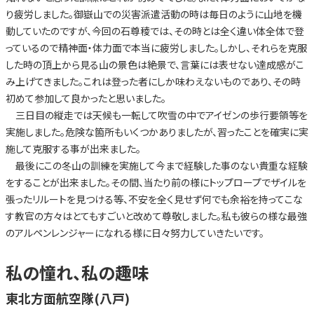
り疲労しました。御嶽山での災害派遣活動の時は毎日のように山地を機
動していたのですが、今回の石尊稜では、その時とは全く違い体全体で登
っているので精神面・体力面で本当に疲労しました。しかし、それらを克服
した時の頂上から見る山の景色は絶景で、言葉には表せない達成感がこ
み上げてきました。これは登った者にしか味わえないものであり、その時
初めて参加して良かったと思いました。
三日目の縦走では天候も一転して吹雪の中でアイゼンの歩行要領等を
実施しました。危険な箇所もいくつかありましたが、習ったことを確実に実
施して克服する事が出来ました。
最後にこの冬山の訓練を実施して今まで経験した事のない貴重な経験
をすることが出来ました。その間、当たり前の様にトップロープでザイルを
張ったリルートを見つける等、不安を全く見せず何でも余裕を持ってこな
す教官の方々はとてもすごいと改めて尊敬しました。私も彼らの様な最強
のアルペンレンジャーになれる様に日々努力していきたいです。
私の憧れ、私の趣味
東北方面航空隊(八戸)