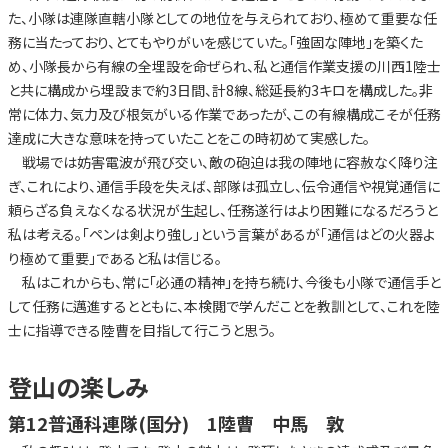
た、小隊は連隊直轄小隊としての地位を与えられており、極めて重要な任
務に当たっており、とてもやりがいを感じていた。「強固な陣地」を築くた
め、小隊長から有線の全埋設を命ぜられ、私と通信作業支援の川西1陸士
と共に構成から埋設まで約3日間、計8線、総延長約3キロを構成した。非
常に体力、気力及び根気がいる作業であったが、この有線構成こそが任務
達成に大きな意味を持っていたことをこの時初めて実感した。
戦場では妨害電波が飛び交い、敵の砲迫は我の陣地に容赦なく降り注
ぎ、これにより、通信手段を失えば、部隊は孤立し、伝令通信や視覚通信に
頼らざる負えなくなる状況が生起し、任務遂行はより困難になるだろうと
私は考える。「ペンは剣より強し」という言葉があるが「通信はどの火器よ
り極めて重要」であると私は信じる。
私はこれからも、常に「必通の精神」を持ち続け、今後も小隊で通信手と
して任務に邁進するとともに、本検閲で学んだことを教訓として、これを陸
士に指導できる陸曹を目指して行こうと思う。
登山の楽しみ
第12普通科連隊(国分) 1陸曹 中馬 敦