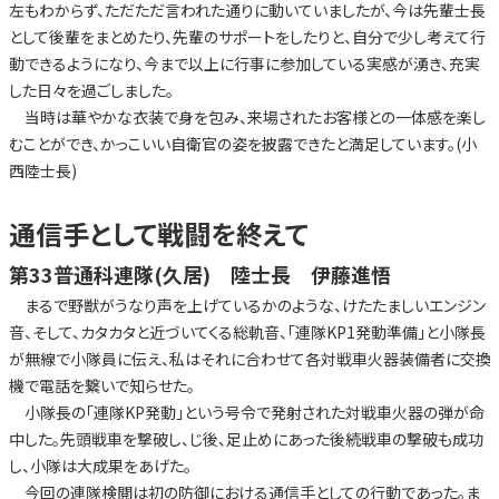
左もわからず、ただただ言われた通りに動いていましたが、今は先輩士長
として後輩をまとめたり、先輩のサポートをしたりと、自分で少し考えて行
動できるようになり、今まで以上に行事に参加している実感が湧き、充実
した日々を過ごしました。
当時は華やかな衣装で身を包み、来場されたお客様との一体感を楽し
むことができ、かっこいい自衛官の姿を披露できたと満足しています。(小
西陸士長)
通信手として戦闘を終えて
第33普通科連隊(久居) 陸士長 伊藤進悟
まるで野獣がうなり声を上げているかのような、けたたましいエンジン
音、そして、カタカタと近づいてくる総軌音、「連隊KP1発動準備」と小隊長
が無線で小隊員に伝え、私はそれに合わせて各対戦車火器装備者に交換
機で電話を繋いで知らせた。
小隊長の「連隊KP発動」という号令で発射された対戦車火器の弾が命
中した。先頭戦車を撃破し、じ後、足止めにあった後続戦車の撃破も成功
し、小隊は大成果をあげた。
今回の連隊検閲は初の防御における通信手としての行動であった。ま