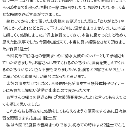
感で一杯になりました。初めはとても緊張したけれど、短い期間でしたが、
らっぱ教育で出会った同期と一緒に練習をしたり、お話をしたり、楽しく幸
せな時間を過ごす事ができました。
終わってから、来て頂いたお客様をお見送りした際に、「ありがとう」や
「楽しかったよ」などと言って下さった時に、涙が止まりませんでした。本当
に嬉しくて感動しました。「沢山練習をしてきて、本当に良かった!」と改めて
思えた出来事でした。今回参加出来て、本当に良い経験をさせて頂きまし
た。(竹鼻1陸士)
今回初めて駐屯地の音楽まつりに菊水太鼓のメンバーとして参加させ
ていただきました。お客さんは来てくれるのだろうか、演奏を楽しんでくれ
るのだろうかなど、色々不安もありましたが、出演者とお客さんがお互い
に満足のいく素晴らしい舞台になったと思います。
太鼓の演奏だけではなく、音楽同好会が演奏する妖怪体操やフィナー
レにも参加し幅広い活動が出来たので良かったです。
お客さんの帰りを見送る時に「太鼓演奏良かったよ」と言ってもらえてと
ても嬉しく思いました。
これからもお客さんに感動をしてもらえるような演奏をする為に日々練
習を頑張ります。(加古川陸士長)
私は今回で3度目の音楽まつりであり、初めての時はまだ2陸士で右も