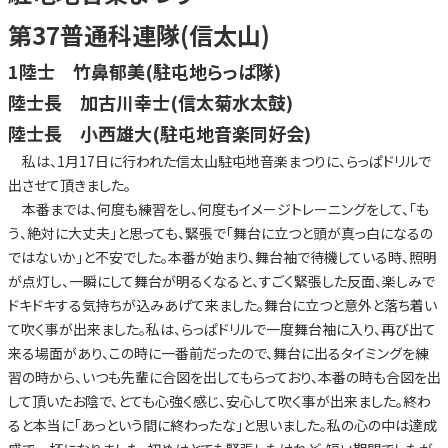
第37普通科連隊(信太山)
1陸士 竹鼻郁美(駐屯地らっぱ隊)
陸士長 加古川幸士(信太菊水太鼓)
陸士長 小西雄大(駐屯地音楽同好会)
私は、1月17日に行われた信太山駐屯地音楽まつりに、らっぱドリルで
出させて頂きました。
本番までは、何度も練習をし、何度もイメージトレーニングをして、「も
う、絶対に大丈夫」と思っても、緊張で「舞台に立つと頭が真っ白になるの
ではないか」と不安でした。本番が始まり、舞台袖で待機している時、照明
が点灯し、一瞬にして舞台が明るくなると、すごく緊張した反面、楽しみで
ドキドキする気持ちが込みあげて来ました。舞台に立つと意外と落ち着い
て吹く事が出来ました。私は、らっぱドリルで一度舞台袖に入り、再び出て
来る場面があり、この時に一番前だったので、舞台に出るタイミングを練
習の時から、いつも先輩に合図を出してもらっており、本番の時も合図を出
して頂いたお陰で、とても心強く感じ、安心して吹く事が出来ました。終わ
ると本当に「あっという間に終わったな」と思いました。私の心の中は達成