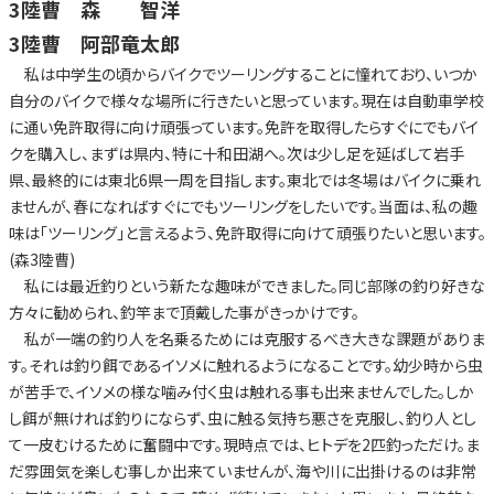
3陸曹 森 智洋
3陸曹 阿部竜太郎
私は中学生の頃からバイクでツーリングすることに憧れており、いつか
自分のバイクで様々な場所に行きたいと思っています。現在は自動車学校
に通い免許取得に向け頑張っています。免許を取得したらすぐにでもバイ
クを購入し、まずは県内、特に十和田湖へ。次は少し足を延ばして岩手
県、最終的には東北6県一周を目指します。東北では冬場はバイクに乗れ
ませんが、春になればすぐにでもツーリングをしたいです。当面は、私の趣
味は「ツーリング」と言えるよう、免許取得に向けて頑張りたいと思います。
(森3陸曹)
私には最近釣りという新たな趣味ができました。同じ部隊の釣り好きな
方々に勧められ、釣竿まで頂戴した事がきっかけです。
私が一端の釣り人を名乗るためには克服するべき大きな課題がありま
す。それは釣り餌であるイソメに触れるようになることです。幼少時から虫
が苦手で、イソメの様な噛み付く虫は触れる事も出来ませんでした。しか
し餌が無ければ釣りにならず、虫に触る気持ち悪さを克服し、釣り人とし
て一皮むけるために奮闘中です。現時点では、ヒトデを2匹釣っただけ。ま
だ雰囲気を楽しむ事しか出来ていませんが、海や川に出掛けるのは非常