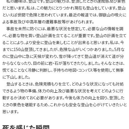
私の趣味は、登山です。登山の魅力は、登頂したときの達成感及び景色
だと思います。私は、この魅力にとりつかれ現在も登山をしています。登山
といえば世間で危険と思われています。最近の報道では、御嶽山の噴火に
よる事故及び中高年層の遭難事故等があげられます。
事故を未然に防ぐには、最悪な状況を想定して、必要な山の情報を調
べ、必要な物を買い登山計画を立てることが重要です。登山の計画を立て
ることにより、より安全に登山を楽しむことが出来ると思います。私は、今
までに150山登頂してきましたが、危険な山がいくつかありました。5月な
のに登山中に急に天候が変わり、雪が降ってきて登山道が消えて道が分
からなくなったり、目の前に岩・石が落ちてきたりしました。そんなときは、
慌てることなく冷静に判断し、手持ちの地図・コンパス等を使用して無事
に下山しました。
登山するときは、危険見積もりを立て、どのような状況になっても対処
できるよう物の準備、体力の向上及び最悪な状況を考えてどのように行
動するか決めておく必要があります。今後も体力の向上を図り、登頂した
ときの景色を堪能するため、これからも安全な登山を心がけていきたいと
思います。
死を感じた瞬間