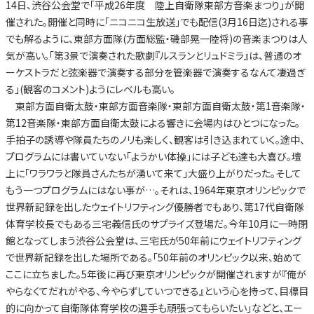
14日、渋谷公会堂で「平成26年度 陸上自衛隊東部方音楽まつり」が開
催された。開催と同時に「ニコニコ生放送」でも配信(3月16日迄)される事
でも解るように、東部方面隊(方面総監・磯部晃一陸将)の音楽まつりは人
気が高い。「第3景で演奏された歌劇『ルスランとリュドミラ』は、普通のオ
ーケストラだと弦楽器で演奏する部分を管楽器で演奏するなんて凄過ぎ
る」(観客のコメント)ようにレベルも高い。
東部方面自衛太鼓・東部方面音楽隊・東部方面自衛太鼓・第1音楽隊・
第12音楽隊・東部方面自衛太鼓による響きに会場内はひとつになった。
手拍子の誘導や隊員たちのノリも楽しく、観客は引き込まれていく。途中、
プログラムには書いていない「ようかい体操」には子ども達も大喜び。壇
上に「ワラワラと隊員さんたちが湧いて来て」大盛り上がりだった。そして
もう一つプログラムにはない事が…。それは、1964年東京オリンピックで
世界新記録を出したウェイトリフティング優勝者でもあり、第17代自衛隊
体育学校長でもある三宅義信氏のサプライズ登場だ。今年10月に一時閉
館となってしまう渋谷公会堂は、三宅氏が50年前にウェイトリフティング
で世界新記録を出した場所である。「50年前のオリンピック以来、始めて
ここに立ちました。5年後に再び東京オリンピックが開催されますが『俺が
やらなくてだれがやる、今やらずしていつできる』という心を持って、目標目
的に向かって自衛隊体育学校の選手も頑張ってもらいたい」などと、エー