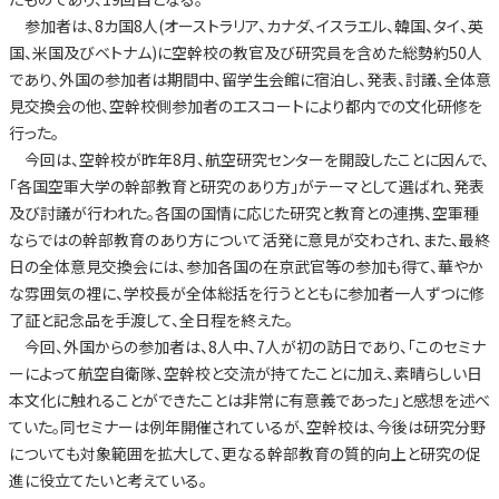
参加者は、8カ国8人(オーストラリア、カナダ、イスラエル、韓国、タイ、英
国、米国及びベトナム)に空幹校の教官及び研究員を含めた総勢約50人
であり、外国の参加者は期間中、留学生会館に宿泊し、発表、討議、全体意
見交換会の他、空幹校側参加者のエスコートにより都内での文化研修を
行った。
今回は、空幹校が昨年8月、航空研究センターを開設したことに因んで、
「各国空軍大学の幹部教育と研究のあり方」がテーマとして選ばれ、発表
及び討議が行われた。各国の国情に応じた研究と教育との連携、空軍種
ならではの幹部教育のあり方について活発に意見が交わされ、また、最終
日の全体意見交換会には、参加各国の在京武官等の参加も得て、華やか
な雰囲気の裡に、学校長が全体総括を行うとともに参加者一人ずつに修
了証と記念品を手渡して、全日程を終えた。
今回、外国からの参加者は、8人中、7人が初の訪日であり、「このセミナ
ーによって航空自衛隊、空幹校と交流が持てたことに加え、素晴らしい日
本文化に触れることができたことは非常に有意義であった」と感想を述べ
ていた。同セミナーは例年開催されているが、空幹校は、今後は研究分野
についても対象範囲を拡大して、更なる幹部教育の質的向上と研究の促
進に役立てたいと考えている。