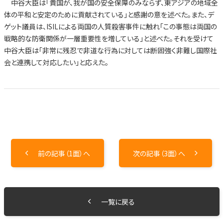
中谷大臣は「貴国が、我が国の安全保障のみならず、東アジアの地域全
体の平和と安定のために貢献されている」と感謝の意を述べた。また、デ
ゲット議員は、ISILによる両国の人質殺害事件に触れ「この事態は両国の
戦略的な防衛関係が一層重要性を増している」と述べた。それを受けて
中谷大臣は「非常に残忍で非道な行為に対しては断固強く非難し国際社
会と連携して対応したい」と応えた。
前の記事（1面）へ
次の記事（3面）へ
一覧に戻る