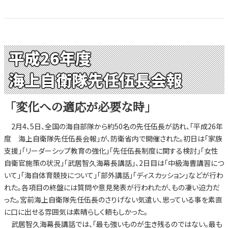
平成26年度
海上自衛隊先任伍長会報
「変化への適応が必要な時」
2月4、5日、全国の海自部隊から約50名の先任伍長が訪れ、「平成26年
度 海上自衛隊先任伍長会報」が、防衛省内で開催された。初日は「家族
支援」「リーダーシップ教育の強化」「先任伍長制度に関する検討」「女性
自衛官施策の状況」「武居智久海幕長講話」、2日目は「中級海曹講習につ
いて」「海自体育競技について」「部外講話」「ディスカッション」などが行わ
れた。各項目の終盤には質問や意見発表が行われたが、もの凄い迫力だ
った。宮前海上自衛隊先任伍長のさりげない気遣い、思っている事を素直
に口に出せる雰囲気は素晴らしく頼もしかった。
武居智久海幕長講話では、「最も強いものが生き残るのではない。最も