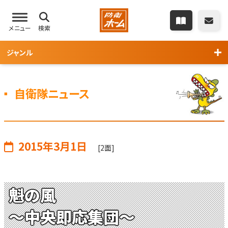
メニュー
検索
ジャンル
自衛隊ニュース
2015年3月1日
[2面]
魁の風
～中央即応集団～