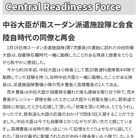
Central Readiness Force
中谷大臣が南スーダン派遣施設隊と会食
陸自時代の同僚と再会
1月19日南スーダン派遣施設隊(第7次要員)の激励に訪れた中谷防衛
大臣は、自衛隊在職時代一緒に勤務したことのある隊員と昼食をとりな
がら和やかに懇談した。
今から約30年前、中谷大臣は小隊長として第20普通科連隊第4中隊で
勤務していた経験を持つ。当時中谷大臣と一緒に勤務したことがある隊
員は、派遣施設隊警備小隊の荒木曹長と高橋曹長の2人である。
荒木曹長は中谷大臣が自衛隊を離れた後も連絡を取り合う仲で、荒木
曹長がレンジャー資格を取ったときには大臣から祝電を贈られ、銃剣道で
国体に参加したときも応援して頂いた。「祝電を頂いた時は、とてもうれし
かったです。銃剣道も大臣の応援のおかげで団体3位入賞することができ
ました。中谷大臣は今でも自衛隊とのつながりが深い方だと感じていま
す」。高橋曹長は当時の思い出について記憶をたぐりよせながら話してく
れた。「自分が最初に配属されたのが中谷小隊長率いる小隊でした。人を