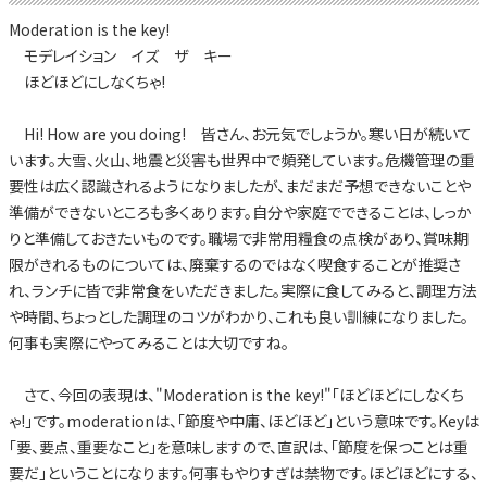
Moderation is the key!
モデレイション イズ ザ キー
ほどほどにしなくちゃ!
Hi! How are you doing! 皆さん、お元気でしょうか。寒い日が続いて
います。大雪、火山、地震と災害も世界中で頻発しています。危機管理の重
要性は広く認識されるようになりましたが、まだまだ予想できないことや
準備ができないところも多くあります。自分や家庭でできることは、しっか
りと準備しておきたいものです。職場で非常用糧食の点検があり、賞味期
限がきれるものについては、廃棄するのではなく喫食することが推奨さ
れ、ランチに皆で非常食をいただきました。実際に食してみると、調理方法
や時間、ちょっとした調理のコツがわかり、これも良い訓練になりました。
何事も実際にやってみることは大切ですね。
さて、今回の表現は、"Moderation is the key!"「ほどほどにしなくち
ゃ!」です。moderationは、「節度や中庸、ほどほど」という意味です。Keyは
「要、要点、重要なこと」を意味しますので、直訳は、「節度を保つことは重
要だ」ということになります。何事もやりすぎは禁物です。ほどほどにする、