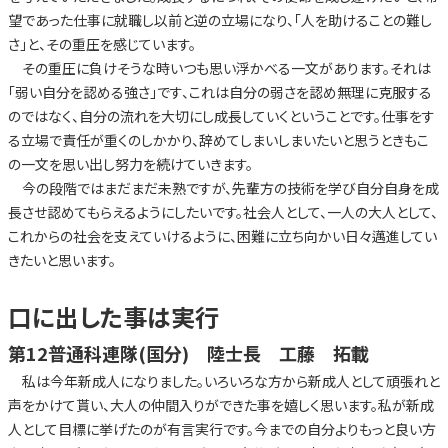
望であった仕事に就職し以前と逆の立場になり、「人を助けることの難し
さ」と、その重圧を感じています。
その重圧に負けそうな時いつも思い浮かべる一文があります。それは
「弱い自分を認める強さ」です、これは自分の弱さを認め無理に克服する
のではなく、自分の流れを大切にし成長していくということです。仕事をす
る立場で責任が重くのしかかり、辞めてしまいしまいたいと思うときもこ
の一文を思い出し努力を続けていきます。
今の段階ではまだまだ未熟ですが、先輩方の技術を学び自分自身を成
長させ認めてもらえるようにしたいです。社会人として、一人の大人として、
これからの社会を支えていけるように、困難に立ち向かい日々邁進してい
きたいと思います。
口に出した事は実行
第12普通科連隊(国分) 陸士長 工藤 拓載
私は今年新成人になりました。いろいろな方から新成人として頑張れと
声をかけて貰い、大人の仲間入りができた事を嬉しく思います。私が新成
人として目標に挙げたのが有言実行です。今までの自分よりもっと良い方