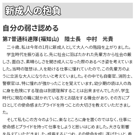
新成人の抱負
自分の弱さ認める
第7普通科連隊(福知山) 陸士長 中村 光貴
二十歳、私は今年の1月に新成人として大人への階段を上がりました。
学生時代を振り返ると、先に社会に羽ばたかれた先輩方から社会の厳
しさ、面白さ、素晴らしさを聞き成人になった際のあるべき姿を考えていま
した。当時の理想は、人を助ける仕事に憧れていたので、この先輩方のよ
うに立派な大人になりたいと考えていました。その中でも自衛官、消防士、
警察官は、特に憧れが強かったことを覚えています。幼少期の頃は人の為
に身を危険にする理由は到底理解することは出来ませんでしたが、学生
時代に現在の職に就かれている方とお話をする機会があり、その方にプ
ロとしての使命感またプライドを持つことの大切さを教えていただきまし
た。
そして私もこの方々のように、楽なところに身を置くのではなく、仕事に
使命感とプライドを持って仕事をしようと思いはじめました。大きな影響
を与えていただきました。成長するにつれ、その使命を成し遂げたいと、希