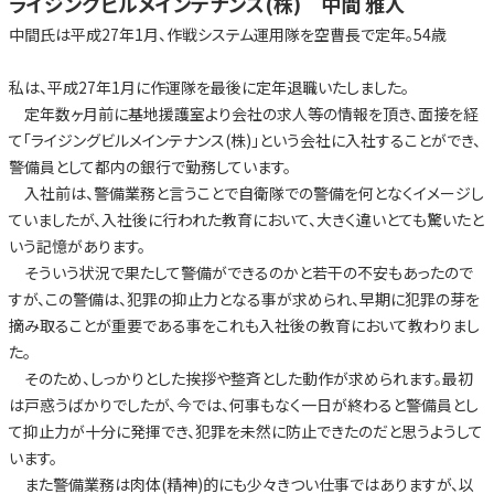
ライジングビルメインテナンス(株) 中間 雅人
中間氏は平成27年1月、作戦システム運用隊を空曹長で定年。54歳
私は、平成27年1月に作運隊を最後に定年退職いたしました。
定年数ヶ月前に基地援護室より会社の求人等の情報を頂き、面接を経
て「ライジングビルメインテナンス(株)」という会社に入社することができ、
警備員として都内の銀行で勤務しています。
入社前は、警備業務と言うことで自衛隊での警備を何となくイメージし
ていましたが、入社後に行われた教育において、大きく違いとても驚いたと
いう記憶があります。
そういう状況で果たして警備ができるのかと若干の不安もあったので
すが、この警備は、犯罪の抑止力となる事が求められ、早期に犯罪の芽を
摘み取ることが重要である事をこれも入社後の教育において教わりまし
た。
そのため、しっかりとした挨拶や整斉とした動作が求められます。最初
は戸惑うばかりでしたが、今では、何事もなく一日が終わると警備員とし
て抑止力が十分に発揮でき、犯罪を未然に防止できたのだと思うようして
います。
また警備業務は肉体(精神)的にも少々きつい仕事ではありますが、以