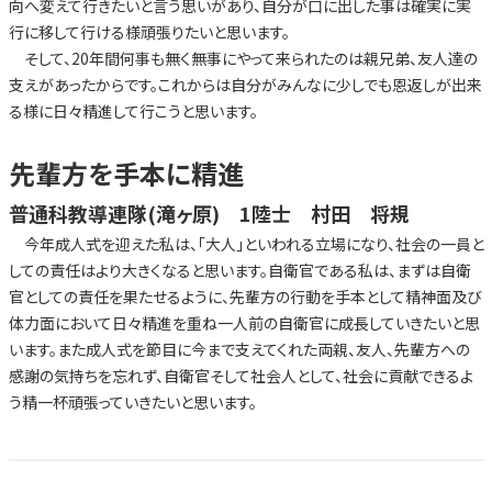
向へ変えて行きたいと言う思いがあり、自分が口に出した事は確実に実
行に移して行ける様頑張りたいと思います。
そして、20年間何事も無く無事にやって来られたのは親兄弟、友人達の
支えがあったからです。これからは自分がみんなに少しでも恩返しが出来
る様に日々精進して行こうと思います。
先輩方を手本に精進
普通科教導連隊(滝ヶ原) 1陸士 村田 将規
今年成人式を迎えた私は、「大人」といわれる立場になり、社会の一員と
しての責任はより大きくなると思います。自衛官である私は、まずは自衛
官としての責任を果たせるように、先輩方の行動を手本として精神面及び
体力面において日々精進を重ね一人前の自衛官に成長していきたいと思
います。また成人式を節目に今まで支えてくれた両親、友人、先輩方への
感謝の気持ちを忘れず、自衛官そして社会人として、社会に貢献できるよ
う精一杯頑張っていきたいと思います。