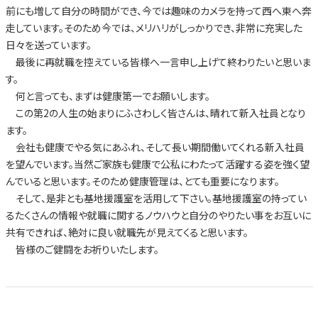
前にも増して自分の時間ができ、今では趣味のカメラを持って西へ東へ奔
走しています。そのため今では、メリハリがしっかりでき、非常に充実した
日々を送っています。
最後に再就職を控えている皆様へ一言申し上げて終わりたいと思いま
す。
何と言っても、まずは健康第一でお願いします。
この第2の人生の始まりにふさわしく皆さんは、晴れて新入社員となり
ます。
会社も健康でやる気にあふれ、そして長い期間働いてくれる新入社員
を望んでいます。当然ご家族も健康で公私にわたって活躍する姿を強く望
んでいると思います。そのため健康管理は、とても重要になります。
そして、是非とも基地援護室を活用して下さい。基地援護室の持ってい
るたくさんの情報や就職に関するノウハウと自分のやりたい事をお互いに
共有できれば、絶対に良い就職先が見えてくると思います。
皆様のご健闘をお祈りいたします。