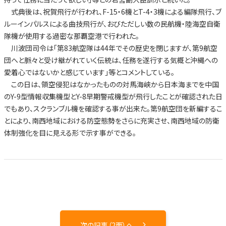
式典後は、祝賀飛行が行われ、F-15・6機とT-4・3機による編隊飛行、ブ
ルーインパルスによる曲技飛行が、おびただしい数の民航機・陸海空自衛
隊機が使用する過密な那覇空港で行われた。
川波団司令は「第83航空隊は44年でその歴史を閉じますが、第9航空
団へと脈々と受け継がれていく伝統は、任務を遂行する気概と沖縄への
愛着心ではないかと感じています」等とコメントしている。
この日は、領空侵犯はなかったものの対馬海峡から日本海までを中国
のY-9型情報収集機型とY-8早期警戒機型が飛行したことが確認された日
でもあり、スクランブル機を確認する事が出来た。第9航空団を新編するこ
とにより、南西地域における防空態勢をさらに充実させ、南西地域の防衛
体制強化を目に見える形で示す事ができる。
次の記事（2面）へ