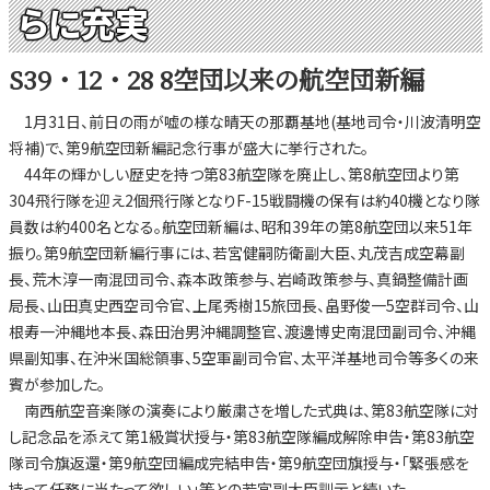
らに充実
S39・12・28 8空団以来の航空団新編
1月31日、前日の雨が嘘の様な晴天の那覇基地(基地司令・川波清明空
将補)で、第9航空団新編記念行事が盛大に挙行された。
44年の輝かしい歴史を持つ第83航空隊を廃止し、第8航空団より第
304飛行隊を迎え2個飛行隊となりF-15戦闘機の保有は約40機となり隊
員数は約400名となる。航空団新編は、昭和39年の第8航空団以来51年
振り。第9航空団新編行事には、若宮健嗣防衛副大臣、丸茂吉成空幕副
長、荒木淳一南混団司令、森本政策参与、岩崎政策参与、真鍋整備計画
局長、山田真史西空司令官、上尾秀樹15旅団長、畠野俊一5空群司令、山
根寿一沖縄地本長、森田治男沖縄調整官、渡邊博史南混団副司令、沖縄
県副知事、在沖米国総領事、5空軍副司令官、太平洋基地司令等多くの来
賓が参加した。
南西航空音楽隊の演奏により厳粛さを増した式典は、第83航空隊に対
し記念品を添えて第1級賞状授与・第83航空隊編成解除申告・第83航空
隊司令旗返還・第9航空団編成完結申告・第9航空団旗授与・「緊張感を
持って任務に当たって欲しい」等との若宮副大臣訓示と続いた。