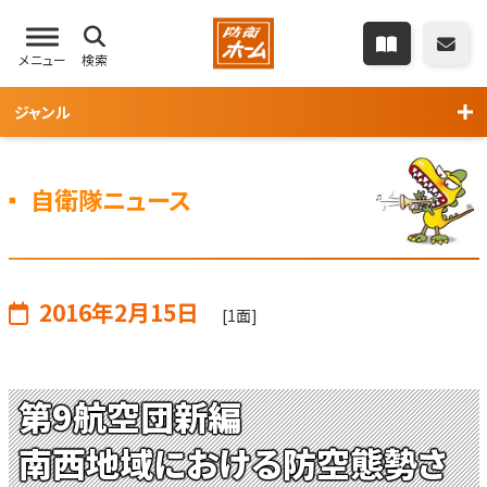
メニュー
検索
ジャンル
自衛隊ニュース
2016年2月15日
[1面]
第9航空団新編
南西地域における防空態勢さ