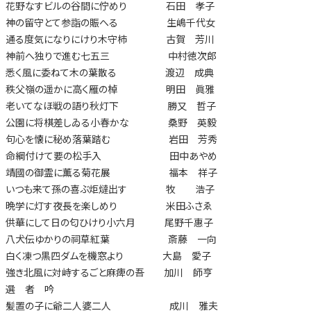
花野なすビルの谷間に佇めり 石田 孝子
神の留守とて参詣の賑へる 生嶋千代女
通る度気になりにけり木守柿 古賀 芳川
神前へ独りで進む七五三 中村徳次郎
悉く風に委ねて木の葉散る 渡辺 成典
秩父嶺の遥かに高く雁の棹 明田 眞雅
老いてなほ戦の語り秋灯下 勝又 哲子
公園に将棋差しゐる小春かな 桑野 英毅
句心を懐に秘め落葉踏む 岩田 芳秀
命綱付けて要の松手入 田中あやめ
靖國の御霊に薫る菊花展 福本 祥子
いつも来て孫の喜ぶ炬燵出す 牧 浩子
晩学に灯す夜長を楽しめり 米田ふさゑ
供華にして日の匂ひけり小六月 尾野千惠子
八犬伝ゆかりの祠草紅葉 斎藤 一向
白く凍つ黒四ダムを機窓より 大島 愛子
強き北風に対峙するごと麻痺の吾 加川 師亨
選 者 吟
髪置の子に爺二人婆二人 成川 雅夫