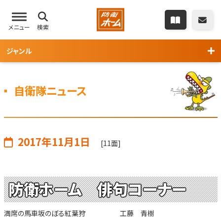
メニュー
検索
ジャンル
自衛隊ニュース
2017年11月1日
[11面]
防衛ホーム 俳句コーナー
満席の馬車坂のぼる紅葉狩 工藤 青樹