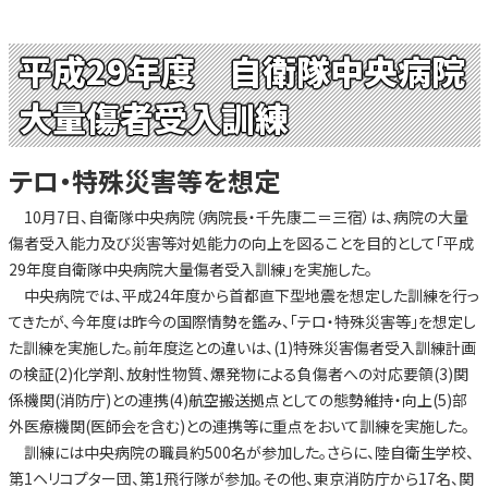
平成29年度 自衛隊中央病院
大量傷者受入訓練
テロ・特殊災害等を想定
10月7日、自衛隊中央病院（病院長・千先康二＝三宿）は、病院の大量
傷者受入能力及び災害等対処能力の向上を図ることを目的として「平成
29年度自衛隊中央病院大量傷者受入訓練」を実施した。
中央病院では、平成24年度から首都直下型地震を想定した訓練を行っ
てきたが、今年度は昨今の国際情勢を鑑み、「テロ・特殊災害等」を想定し
た訓練を実施した。前年度迄との違いは、(1)特殊災害傷者受入訓練計画
の検証(2)化学剤、放射性物質、爆発物による負傷者への対応要領(3)関
係機関(消防庁)との連携(4)航空搬送拠点としての態勢維持・向上(5)部
外医療機関(医師会を含む)との連携等に重点をおいて訓練を実施した。
訓練には中央病院の職員約500名が参加した。さらに、陸自衛生学校、
第1ヘリコプター団、第1飛行隊が参加。その他、東京消防庁から17名、関