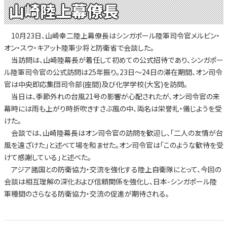
山崎陸上幕僚長
10月23日、山崎幸二陸上幕僚長はシンガポール陸軍司令官メルビン・
オン・スウ・キアット陸軍少将と防衛省で会談した。
当訪問は、山崎陸幕長が着任して初めての公式招待であり、シンガポー
ル陸軍司令官の公式訪問は25年振り。23日～24日の滞在期間、オン司令
官は中央即応集団司令部(座間)及び化学学校(大宮)を訪問。
当日は、季節外れの台風21号の影響が心配されたが、オン司令官の来
幕時には雨も上がり時折吹きすさぶ風の中、両名は栄誉礼・儀じようを受
けた。
会談では、山崎陸幕長はオン司令官の訪問を歓迎し、「二人の友情が台
風を遠ざけた」と述べて場を和ませた。オン司令官は「このような歓待を受
けて感謝している」と述べた。
アジア諸国との防衛協力・交流を強化する陸上自衛隊にとって、今回の
会談は相互理解の深化および信頼関係を強化し、日本-シンガポール陸
軍種間のさらなる防衛協力・交流の促進が期待される。