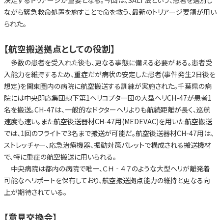
決定するトリアージが重要となる。今回は、SALT法という、患者を選別し
ながら緊急救命処置を施すことで命を救う、最新のトリアージ要領が用い
られた。
【航空搬送拠点としての役割】
多数の患者を受入れた後も、更なる事態に備える必要がある。患者受
入能力を維持するため、重症だが病状の安定した患者(事件発生2日後を
想定)を関東圏内の病院に航空搬送する訓練が実施された。千葉県の病
院には中央即応集団隷下第1ヘリコプター団の大型ヘリCH-47が患者1
名を搬送。CH-47は、一般的なドクターヘリよりも航続距離が長く、巡航
速度も速い。また航空後送器材CH-47用(MEDEVAC)を用いた航空搬送
では、1回のフライトで3名まで搬送が可能だ。航空後送器材CH-47用は、
ストレッチャー、応急治療機器、振動対策パレットで構成される搬送機材
で、特に重症の航空搬送に用いられる。
中央病院は都内の病院で唯一、ＣＨ‐４７のような大型ヘリが離発着
可能なヘリポートを保有しており、航空搬送拠点能力の維持と更なる向
上が期待されている。
【意見交換会】