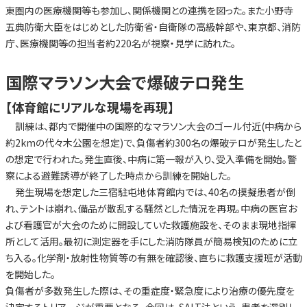
東圏内の医療機関等も参加し、関係機関との連携を図った。また小野寺
五典防衛大臣をはじめとした防衛省・自衛隊の高級幹部や、東京都、消防
庁、医療機関等の担当者約220名が視察・見学に訪れた。
国際マラソン大会で爆破テロ発生
【体育館にリアルな現場を再現】
訓練は、都内で開催中の国際的なマラソン大会のゴール付近(中病から
約2kmの代々木公園を想定)で、負傷者約300名の爆破テロが発生したと
の想定で行われた。発生直後、中病に第一報が入り、受入準備を開始。警
察による避難誘導が終了した時点から訓練を開始した。
発生現場を想定した三宿駐屯地体育館内では、40名の摸擬患者が倒
れ、テントは崩れ、備品が散乱する騒然とした情況を再現。中病の医官お
よび看護官が大会のために開設していた救護施設を、そのまま現地指揮
所として活用。最初に測定器を手にした消防隊員が簡易検知のために立
ち入る。化学剤・放射性物質等の有無を確認後、直ちに救護支援班が活動
を開始した。
負傷者が多数発生した際は、その重症度・緊急度により治療の優先度を