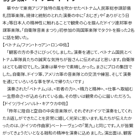
華やかで東南アジア独特の風を吹かせたベトナム人民軍総参謀部儀
礼団軍楽隊。規律と統制のとれた演奏の中に「おじぎ」や「ありがとう日
本」等日本人の精神性に触れることで観衆の心を掴んだドイツ連邦軍参
謀軍楽隊。「自衛隊音楽まつり」初参加の両国軍楽隊でタクトを振った2名
に話を聞いた。
【ベトナム/ファン・トゥアン・ロン中佐】
「観客の方の多さにびっくりしました。演奏を通じて、ベトナム国民とベ
トナム軍隊員たちの誠実な気持ちが皆さんに伝わればと思います。自衛隊
はとても親切でした。演奏は華やかで素晴しかった。まさにプロの集団で
した。自衛隊、ドイツ軍、アメリカ軍の音楽隊との交流や練習、そして演奏
を通じていろいろな事を学んで帰りたいです」
演奏された「ベトナム」は、<若者の力>、<精力と精神>、<仕事へ取組む
一生懸命さ>が込められている曲。その想いは観衆の心に届いただろう。
【ドイツ/ラインハルト・キアウカ中佐】
「昨年に陸自と空自の中央音楽隊が、それぞれドイツで演奏をしてくれ
たお返しができたことを非常に嬉しく光栄に思います。私たちが伝えたか
ったのは、(ドイツの作曲家)ベートーヴェンの「第九」と同じです。人が皆繋
がってきょうだいとなる融和の精神を演奏に込めました。演出面は、観客