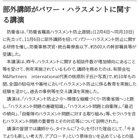
部外講師がパワー・ハラスメントに関す
る講演
防衛省は、「防衛省職員ハラスメント防止週間」(12月4日～同月10日)
に先立って、11月6日に部外講師を招いてパワー・ハラスメント防止に関す
る研修を催し、防衛事務次官・統合幕僚長以下、約500人の幹部職員等が
受講した。
本講演は、昨今、ハラスメントに関する相談件数が増加傾向にあること
等を受けて、例年実施されているもので、講師を務めたのは、有限会社
M&Partners international代表の桃原則子氏(=写真)で、約10年もの
間、全国の駐屯地や基地においてハラスメント防止に係る教育を実施した
経験を活かし、過去の事例等を交え講演を実施した。
講演は、「ハラスメント防止2・0～精強な組織づくり・防衛省版～」と題
し、「ハラスメント問題の基礎知識」、「ハラスメント問題と自衛隊」、「最近
の傾向」、「自衛隊のハラスメント問題に対する取り組み」等、セクハラを含
むハラスメント問題の重要性とその対応等について説明された。
講演の冒頭では講師から、タイトルに「2・0」を付けた理由として、「今ま
でよりも新しい考え方、アプローチ」という意味合いを込めているとの話