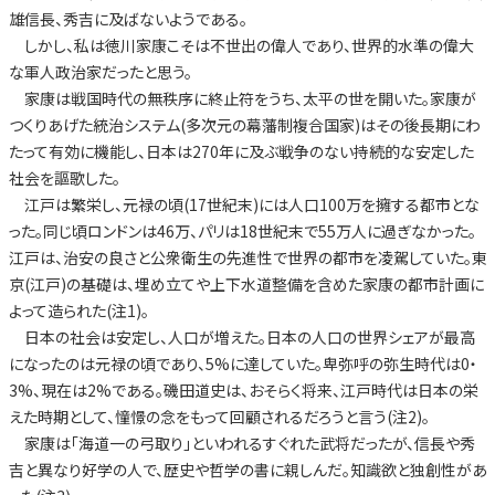
雄信長、秀吉に及ばないようである。
しかし、私は徳川家康こそは不世出の偉人であり、世界的水準の偉大
な軍人政治家だったと思う。
家康は戦国時代の無秩序に終止符をうち、太平の世を開いた。家康が
つくりあげた統治システム(多次元の幕藩制複合国家)はその後長期にわ
たって有効に機能し、日本は270年に及ぶ戦争のない持続的な安定した
社会を謳歌した。
江戸は繁栄し、元禄の頃(17世紀末)には人口100万を擁する都市とな
った。同じ頃ロンドンは46万、パリは18世紀末で55万人に過ぎなかった。
江戸は、治安の良さと公衆衛生の先進性で世界の都市を凌駕していた。東
京(江戸)の基礎は、埋め立てや上下水道整備を含めた家康の都市計画に
よって造られた(注1)。
日本の社会は安定し、人口が増えた。日本の人口の世界シェアが最高
になったのは元禄の頃であり、5%に達していた。卑弥呼の弥生時代は0・
3%、現在は2%である。磯田道史は、おそらく将来、江戸時代は日本の栄
えた時期として、憧憬の念をもって回顧されるだろうと言う(注2)。
家康は「海道一の弓取り」といわれるすぐれた武将だったが、信長や秀
吉と異なり好学の人で、歴史や哲学の書に親しんだ。知識欲と独創性があ