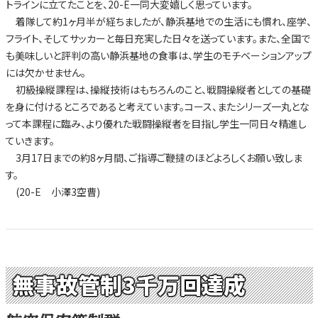
トラインに立てたことを、20-E一同大変嬉しく思っています。
着隊して約1ヶ月半が経ちましたが、静浜基地での生活にも慣れ、座学、
フライト、そしてサッカーと毎日充実した日々を送っています。また、全国で
も美味しいと評判の高い静浜基地の食事は、学生のモチベーションアップ
には欠かせません。
初級操縦課程は、操縦技術はもちろんのこと、戦闘操縦者としての基礎
を身に付けるところであると考えています。コース、またシリーズ一丸とな
って本課程に臨み、より優れた戦闘操縦者を目指し学生一同日々精進し
ていきます。
3月17日までの約8ヶ月間、ご指導ご鞭撻のほどよろしくお願い致しま
す。
(20-E 小澤3空曹)
無事故管制3千万回達成