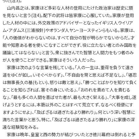
った(注3)。
山内昌之は、家康ほど多彩な人材の登用にたけた政治家は歴史に類
を見ないと言う(注4)。配下の武将は皆家康に心服していた。家康が登用
した人材の中には、外交政策のアドバイザーとなったイギリス人ウイリア
ム・アダムス(三浦按針)やオランダ人ヤン・ヨースティンらもいる。家康は、
「人の価値がわからないのは、すべて自分の智が明らかでないからだ。才
能や知恵ある者を使いこなすことができず、役に立たない者とのみ国政を
議論してはならない」と言う。衆に抜きんでた智慧と人間力をもつ者のみ
が人を使うことができる。家康はそういう人だった。
家康は次のような言葉を残している。「人の一生は、重荷を負うて遠き
道をゆくが如し。いそぐべからず」、「不自由を常と思えば不足なし」、「堪忍
は無事長久の基(もとい)、怒りは敵と思え」、「勝つことばかりを知りて負く
ることを知らざれば、害その身にいたる」、「おのれを責めて人を責むる
な」、「最も多くの人間を喜ばせた者が、最も大きく栄える」、「大事を成し遂
げようとするには、本筋以外のことはすべて荒立てず、なるべく穏便にす
ますようにせよ」、「及ばざるは過ぎたるより勝れり」。何という深い智慧に
満ちた言葉かと思う。特に、「及ばざるは過ぎたるより勝れり」に家康の深
遠な経験知をみる。
家康は晩年、皇室と西の勢力が結びついたとき徳川幕府は倒れると予