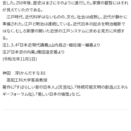
言した。250年後、歴史はまさにそのように進行した。家康の叡智にはそれ
が見えていたのである。
江戸時代、近代科学はないものの、文化、社会は成熟し、近代が静かに
準備された。江戸と明治は連続している。近代日本の起点を明治維新で
はなく、むしろ家康の開いた近世の江戸システムに求める見方に共感す
る。
注1、3、4『日本近現代講義』山内昌之・細谷雄一編著より
注2『日本史の内幕』磯田道史著より
(令和元年11月1日)
神田 淳(かんだすなお)
高知工科大学客員教授
著作に『すばらしい昔の日本人』(文芸社)、『持続可能文明の創造』(エネル
ギーフォーラム社)、『美しい日本の倫理』など。