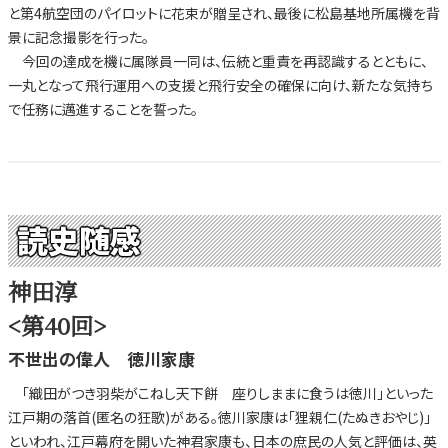
と第4航空団のパイロットに花束が贈呈され、最後に松島基地所属機を背
景に記念撮影を行った。
今回の達成を機に属隊員一同は、伝統と重責を再認識するとともに、
一丸となって飛行運用への支援と飛行安全の確保に向け、新たな気持ち
で任務に邁進することを誓った。
読史随感
神田淳
<第40回>
不世出の偉人 徳川家康
「織田がつき羽柴がこねし天下餅 座りしままに食うは徳川」といった
江戸期の落首(匿名の狂歌)がある。徳川家康は「狸親仁(たぬきおやじ)」
といわれ、江戸幕府を開いた神君家康も、日本の庶民の人気と評価は、英