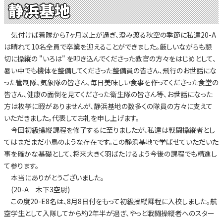
静浜基地
気付けば着隊から7ヶ月以上が過ぎ、澄み渡る秋空の季節に私達20-A
は晴れて10名全員で卒業を迎えることができました。厳しいながらも懇
切に操縦の "いろは" を叩き込んでくださった教官の方々をはじめとして、
暑い中でも機体を整備してくださった整備員の皆さん、飛行のお世話にな
った管制隊、気象隊の皆さん、毎日美味しい食事を作ってくださった食堂の
皆さん、健康の面倒を見てくださった衛生隊の皆さん等、お世話になった
方は枚挙に暇がありませんが、静浜基地の数多くの隊員の方々に支えて
いただきました。代表してお礼を申し上げます。
今回初級操縦課程を修了するに至りましたが、私達は戦闘操縦者とし
てはまだまだ小鳥のような存在です。この静浜基地で学ばせていただいた
事を確かな基礎として、将来大きく羽ばたけるよう今後の課程でも精進し
て参ります。
本当にありがとうございました。
(20-A 木下3空尉)
この度20-E8名は、8月8日付をもって初級操縦課程に入校しました。航
空学生として入隊してから約2年半が過ぎ、やっと戦闘操縦者へのスター