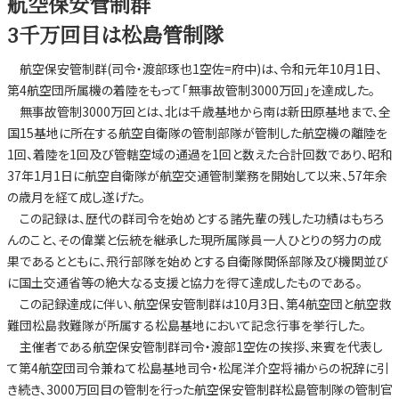
航空保安管制群
3千万回目は松島管制隊
航空保安管制群(司令・渡部琢也1空佐=府中)は、令和元年10月1日、
第4航空団所属機の着陸をもって「無事故管制3000万回」を達成した。
無事故管制3000万回とは、北は千歳基地から南は新田原基地まで、全
国15基地に所在する航空自衛隊の管制部隊が管制した航空機の離陸を
1回、着陸を1回及び管轄空域の通過を1回と数えた合計回数であり、昭和
37年1月1日に航空自衛隊が航空交通管制業務を開始して以来、57年余
の歳月を経て成し遂げた。
この記録は、歴代の群司令を始めとする諸先輩の残した功績はもちろ
んのこと、その偉業と伝統を継承した現所属隊員一人ひとりの努力の成
果であるとともに、飛行部隊を始めとする自衛隊関係部隊及び機関並び
に国土交通省等の絶大なる支援と協力を得て達成したものである。
この記録達成に伴い、航空保安管制群は10月3日、第4航空団と航空救
難団松島救難隊が所属する松島基地において記念行事を挙行した。
主催者である航空保安管制群司令・渡部1空佐の挨拶、来賓を代表し
て第4航空団司令兼ねて松島基地司令・松尾洋介空将補からの祝辞に引
き続き、3000万回目の管制を行った航空保安管制群松島管制隊の管制官