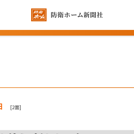
日
[2面]