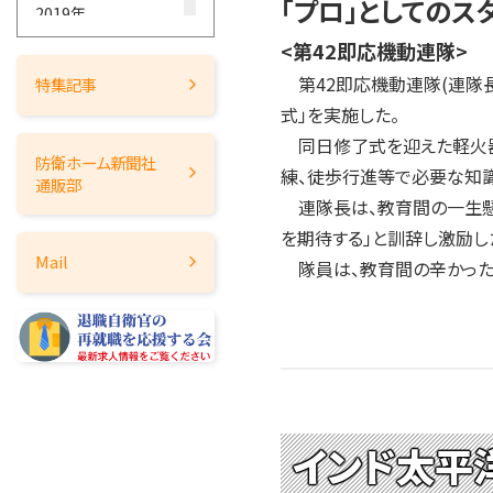
「プロ」としてのス
2019年
2018年
<第42即応機動連隊>
2017年
第42即応機動連隊(連隊長
特集記事
2016年
式」を実施した。
2015年
同日修了式を迎えた軽火器・
防衛ホーム
新聞社
2014年
練、徒歩行進等で必要な知識
通販部
連隊長は、教育間の一生懸
2013年
を期待する」と訓辞し激励し
2012年
Mail
隊員は、教育間の辛かった
2011年
2010年
2009年
2008年
2007年
2006年
インド太平
2005年