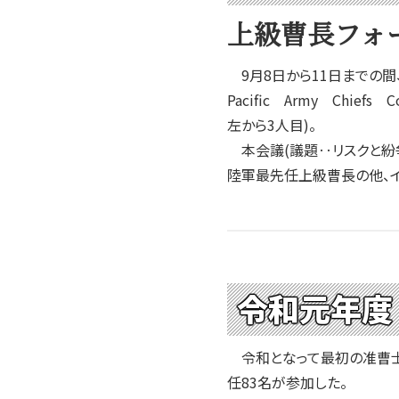
2004年
上級曹長フォ
2003年
2002年
9月8日から11日までの間
2001年
Pacific Army Chie
左から3人目)。
本会議(議題‥リスクと紛
陸軍最先任上級曹長の他、
令和元年度
令和となって最初の准曹士
任83名が参加した。