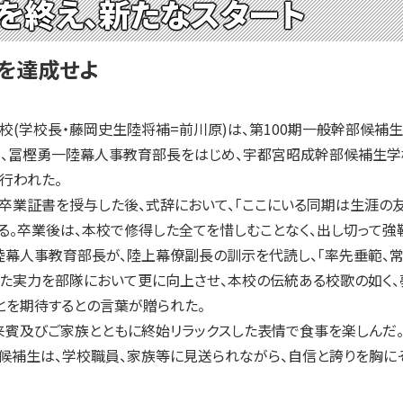
を終え、新たなスタート
務を達成せよ
学校長・藤岡史生陸将補=前川原)は、第100期一般幹部候補生(部
は、冨樫勇一陸幕人事教育部長をはじめ、宇都宮昭成幹部候補生学
行われた。
業証書を授与した後、式辞において、「ここにいる同期は生涯の友
る。卒業後は、本校で修得した全てを惜しむことなく、出し切って
陸幕人事教育部長が、陸上幕僚副長の訓示を代読し、「率先垂範、常
った実力を部隊において更に向上させ、本校の伝統ある校歌の如く、
ことを期待するとの言葉が贈られた。
賓及びご家族とともに終始リラックスした表情で食事を楽しんだ。
候補生は、学校職員、家族等に見送られながら、自信と誇りを胸に