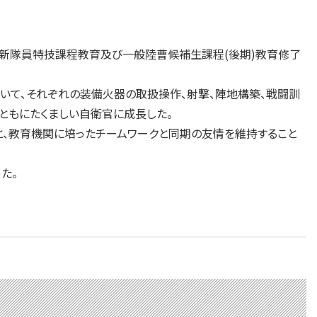
、「新隊員特技課程教育及び一般陸曹候補生課程(後期)教育修了
いて、それぞれの装備火器の取扱操作、射撃、陣地構築、戦闘訓
ともにたくましい自衛官に成長した。
、教育機関に培ったチームワークと同期の友情を維持すること
た。