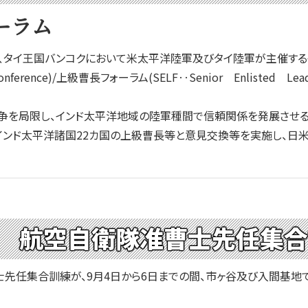
ーラム
、タイ王国バンコクにおいて米太平洋陸軍及びタイ陸軍が主催するイ
fs Conference)/上級曹長フォーラム(SELF‥Senior Enlis
争を局限し、インド太平洋地域の陸軍種間で信頼関係を発展させる
インド太平洋諸国22カ国の上級曹長等と意見交換等を実施し、日
 航空自衛隊准曹士先任集合
先任集合訓練が、9月4日から6日までの間、市ヶ谷及び入間基地