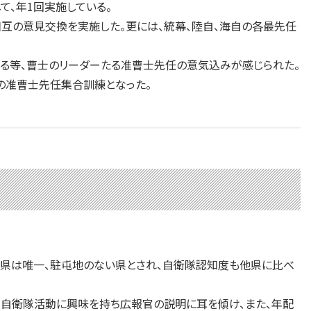
、年1回実施している。
の意見交換を実施した。更には、統幕、陸自、海自の各最先任
る等、曹士のリーダーたる准曹士先任の意気込みが感じられた。
准曹士先任集合訓練となった。
良県は唯一、駐屯地のない県とされ、自衛隊認知度も他県に比べ
は自衛隊活動に興味を持ち広報官の説明に耳を傾け、また、年配