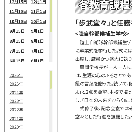
各教育課程
12月15日
12月1日
11月15日
11月1日
「歩武堂々」と任
10月15日
10月1日
9月15日
9月1日
<陸自幹部候補生学校>
8月15日
8月1日
陸上自衛隊幹部候補生学校(
に卒業式を挙行した。式に
7月15日
7月1日
出席し、厳粛かつ盛大に執り
6月15日
6月1日
藤岡学校長が一人一人に卒
5月15日
5月1日
は、生涯の心のふるさとであ
2026年
4月15日
4月1日
餞の言葉を贈った。続いて、
2025年
3月15日
3月1日
よ」と2点を要望、本校で培
2024年
し、『日本の未来をひらく』
2月15日
2月1日
2023年
式修了後、記念会食では来
2022年
1月15日
1月1日
堂々とした行進を披露した。
2021年
2020年