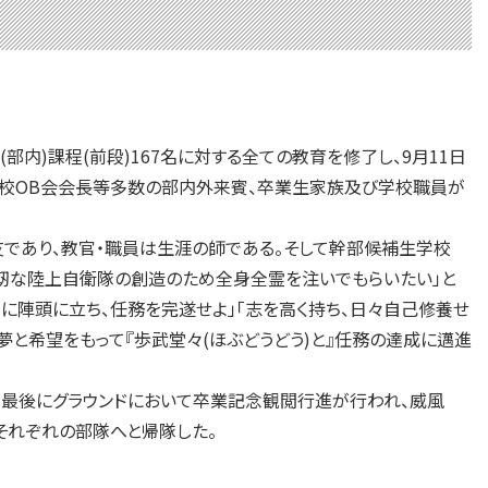
内)課程(前段)167名に対する全ての教育を修了し、9月11日
校OB会会長等多数の部内外来賓、卒業生家族及び学校職員が
であり、教官・職員は生涯の師である。そして幹部候補生学校
強靭な陸上自衛隊の創造のため全身全霊を注いでもらいたい」と
に陣頭に立ち、任務を完遂せよ」「志を高く持ち、日々自己修養せ
夢と希望をもって『歩武堂々(ほぶどうどう)と』任務の達成に邁進
最後にグラウンドにおいて卒業記念観閲行進が行われ、威風
それぞれの部隊へと帰隊した。