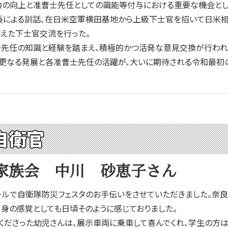
の向上と准曹士先任としての識能等付与における重要な機会として
による訓話、在日米空軍横田基地から上級下士官を招いて日米相互
えた下士官交流を行った。
先任の知識と経験を踏まえ、積極的かつ活発な意見交換が行われ
なる発展と各准曹士先任の活躍が、大いに期待される令和最初の
自衛官
家族会 中川 砂恵子さん
ールで自衛隊防災フェスタのお手伝いをさせていただきました。奈
自身の感覚としても日頃そのように感じておりました。
くださった幼児さんは、展示車両に乗車して喜んでくれ、学生の方