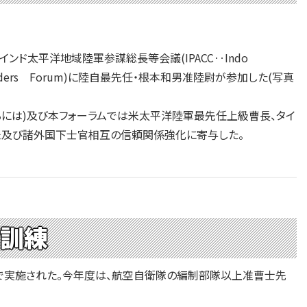
ンド太平洋地域陸軍参謀総長等会議(IPACC‥Indo
ted Leaders Forum)に陸自最先任・根本和男准陸尉が参加した(写真
には)及び本フォーラムでは米太平洋陸軍最先任上級曹長、タイ
米及び諸外国下士官相互の信頼関係強化に寄与した。
訓練
で実施された。今年度は、航空自衛隊の編制部隊以上准曹士先