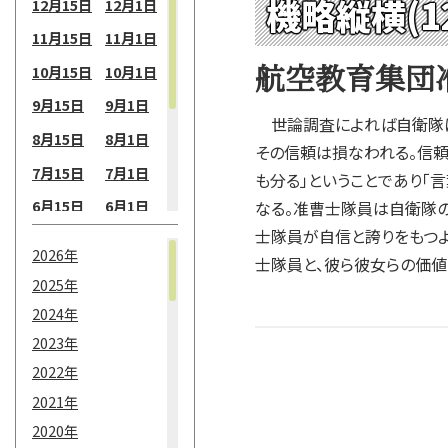
機略縦横(1
12月15日
12月1日
11月15日
11月1日
航空教育集団
10月15日
10月1日
9月15日
9月1日
世論調査によれば自衛隊に
8月15日
8月1日
その信頼は損なわれる。信頼
7月15日
7月1日
も分る」ということであり「
6月15日
6月1日
なる。准曹士隊員は自衛隊の
士隊員が自信と誇りをもつ
5月15日
5月1日
2026年
士隊員と、彼ら彼女らの価
4月15日
4月1日
2025年
3月15日
3月1日
2024年
2月15日
2月1日
2023年
2022年
1月15日
1月1日
2021年
2020年