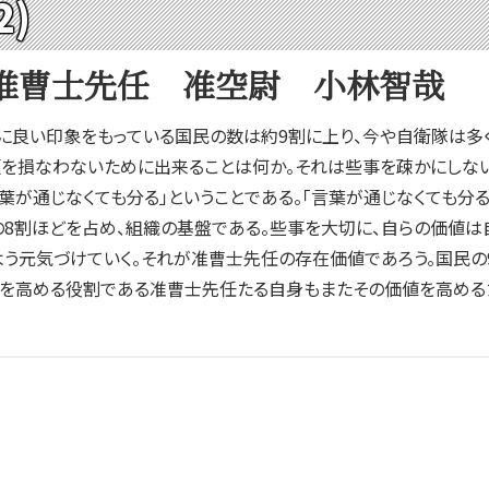
2)
准曹士先任 准空尉 小林智哉
良い印象をもっている国民の数は約9割に上り、今や自衛隊は多く
を損なわないために出来ることは何か。それは些事を疎かにしない
言葉が通じなくても分る」ということである。「言葉が通じなくても分
8割ほどを占め、組織の基盤である。些事を大切に、自らの価値は
よう元気づけていく。それが准曹士先任の存在価値であろう。国民
値を高める役割である准曹士先任たる自身もまたその価値を高める