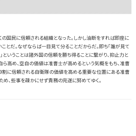
の国民に信頼される組織となった。しかし油断をすれば即座に
ことだ。なぜならば一目見て分ることだからだ。即ち「誰が見て
る」ということは諸外国の信頼を勝ち得ることに繋がり、抑止力と
自ら高め、空自の価値は准曹士が高めるという気概をもち、准曹
の9割に信頼される自衛隊の価値を高める重要な位置にある准曹
ため、些事を疎かにせず責務の完遂に努めてゆく。