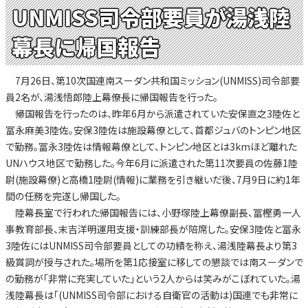
UNMISS司令部要員が湯浅陸
幕長に帰国報告
7月26日、第10次国連南スーダン共和国ミッション(UNMISS)司令部要
員2名が、湯浅悟郎陸上幕僚長に帰国報告を行った。
帰国報告を行ったのは、昨年6月から派遣されていた安保直之3陸佐と
冨永麻美3陸佐。安保3陸佐は施設幕僚として、首都ジュバのトンピン地区
で勤務。冨永3陸佐は情報幕僚として、トンピン地区とは3kmほど離れた
UNハウス地区で勤務した。今年6月に派遣された第11次要員の佐藤1陸
尉(施設幕僚)と高橋1陸尉(情報)に業務を引き継いだ後、7月9日に約1年
間の任務を完遂し帰国した。
陸幕長室で行われた帰国報告には、小野塚陸上幕僚副長、冨樫勇一人
事教育部長、末吉洋明運用支援・訓練部長が陪席した。安保3陸佐と冨永
3陸佐にはUNMISS司令部要員としての功績を称え、湯浅陸幕長より第3
級賞詞が授与された。場所を第1応接室に移しての懇談では南スーダンで
の勤務が「非常に充実していた」という2人からは笑みがこぼれていた。湯
浅陸幕長は「(UNMISS司令部における自衛官の活動は)国連でも非常に