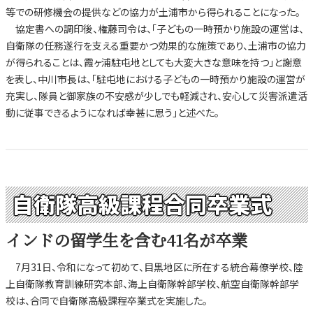
等での研修機会の提供などの協力が土浦市から得られることになった。
協定書への調印後、権藤司令は、「子どもの一時預かり施設の運営は、
自衛隊の任務遂行を支える重要かつ効果的な施策であり、土浦市の協力
が得られることは、霞ヶ浦駐屯地としても大変大きな意味を持つ」と謝意
を表し、中川市長は、「駐屯地における子どもの一時預かり施設の運営が
充実し、隊員と御家族の不安感が少しでも軽減され、安心して災害派遣活
動に従事できるようになれば幸甚に思う」と述べた。
自衛隊高級課程合同卒業式
インドの留学生を含む41名が卒業
7月31日、令和になって初めて、目黒地区に所在する統合幕僚学校、陸
上自衛隊教育訓練研究本部、海上自衛隊幹部学校、航空自衛隊幹部学
校は、合同で自衛隊高級課程卒業式を実施した。