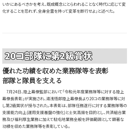
いかにあるべきかを考え、既成概念にとらわれることなく時代に応じて変
化することを恐れず、全身全霊を持って変革を断行せよ」と述べた。
20コ部隊に第2級賞状
優れた功績を収めた業務隊等を表彰
部隊と隊員を支える
7月24日、陸上幕僚監部において「令和元年度業務隊等に対する陸上
幕僚長表彰」が実施され、湯浅悟郎陸上幕僚長より20コの業務隊等に対
し第2級賞状が授与された。本表彰は、部隊任務遂行に対する業務隊等の
支援能力向上(運用支援基盤の強化)と士気高揚を目的とし、共済組合業
務及び福利厚生業務に加えて駐屯地業務全般を評価範囲として顕著な
功績を収めた業務隊等を表彰している。