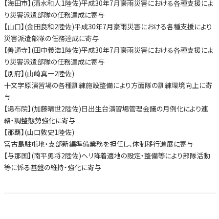
【海田市】(清水和人1陸佐)平成30年7月豪雨災害における各種支援によ
り災害派遣部隊の任務達成に寄与
【山口】(金田良和2陸佐)平成30年7月豪雨災害における各種支援により
災害派遣部隊の任務達成に寄与
【善通寺】(田中義浩1陸佐)平成30年7月豪雨災害における各種支援によ
り災害派遣部隊の任務達成に寄与
【別府】(山崎真一2陸佐)
十文字原演習場の各種訓練施設整備により方面隊の訓練環境向上に寄
与
【湯布院】(加藤晴世2陸佐)日出生台演習場管理会議の月例化により連
絡・調整態勢強化に寄与
【那覇】(山口敦史1陸佐)
宮古島駐屯地・支部新編準備業務を担任し、体制移行進展に寄与
【与那国】(南平勇将2陸佐)ヘリ降着適地の設定・整備等により部隊活動
等に係る基盤の維持・強化に寄与