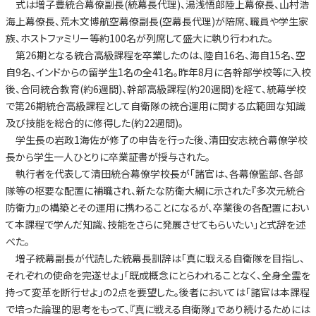
式は増子豊統合幕僚副長(統幕長代理)、湯浅悟郎陸上幕僚長、山村浩
海上幕僚長、荒木文博航空幕僚副長(空幕長代理)が陪席、職員や学生家
族、ホストファミリー等約100名が列席して盛大に執り行われた。
第26期となる統合高級課程を卒業したのは、陸自16名、海自15名、空
自9名、インドからの留学生1名の全41名。昨年8月に各幹部学校等に入校
後、合同統合教育(約6週間)、幹部高級課程(約20週間)を経て、統幕学校
で第26期統合高級課程として自衛隊の統合運用に関する広範囲な知識
及び技能を総合的に修得した(約22週間)。
学生長の岩政1海佐が修了の申告を行った後、清田安志統合幕僚学校
長から学生一人ひとりに卒業証書が授与された。
執行者を代表して清田統合幕僚学校長が「諸官は、各幕僚監部、各部
隊等の枢要な配置に補職され、新たな防衛大綱に示された『多次元統合
防衛力』の構築とその運用に携わることになるが、卒業後の各配置におい
て本課程で学んだ知識、技能をさらに発展させてもらいたい」と式辞を述
べた。
増子統幕副長が代読した統幕長訓辞は「真に戦える自衛隊を目指し、
それぞれの使命を完遂せよ」「既成概念にとらわれることなく、全身全霊を
持って変革を断行せよ」の2点を要望した。後者においては「諸官は本課程
で培った論理的思考をもって、『真に戦える自衛隊』であり続けるためには