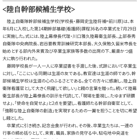
<陸自幹部候補生学校>
陸上自衛隊幹部候補生学校(学校長・藤岡史生陸将補=前川原)は、本
年6月に入校した第14期幹部基礎(看護師)課程36名の卒業式を7月29日
に実施した。式には、陸上幕僚長代理・川口雅久陸幕衛生部長、上部泰秀
自衛隊中央病院長、岩谷要教育訓練研究本部長、大久保勉久留米市長を
始めとする部内外来賓及び卒業生家族等多数の出席の下、厳粛かつ盛
大に執り行われた。
藤岡学校長が一人一人に卒業証書を手渡した後、式辞において卒業生
に対し、「ここにいる同期は生涯の友である。教官達は生涯の師であり、幹
部候補生学校は生涯の心のふるさとである。全ての方々に感謝し、陸上自
衛隊看護官として大きく飛躍して欲しい」と餞の言葉を贈った。続いて陸幕
衛生部長が陸上幕僚長の訓示を代読して、「現場を重視し、たゆまず研鑽
せよ」、「使命を自覚せよ」と2点を要望し、看護師たる幹部自衛官として、
「強靭な陸上自衛隊の創造」を実現するための一翼を担うことを切に希望
し餞とした。
卒業式に引き続き、記念会食が行われ、その後、卒業生たちは、一連の
行事の締め括りとして、来賓、職員、家族の見守る中、駐屯地中央道を