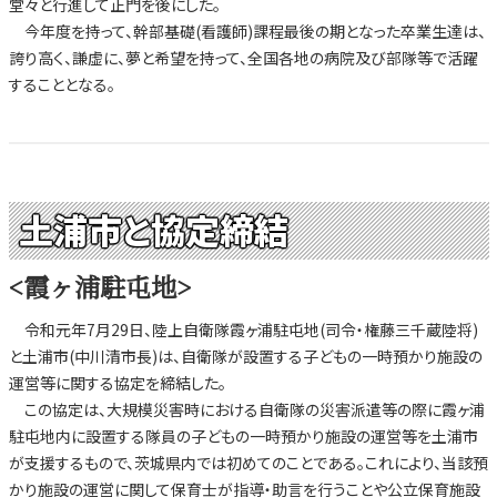
堂々と行進して正門を後にした。
今年度を持って、幹部基礎(看護師)課程最後の期となった卒業生達は、
誇り高く、謙虚に、夢と希望を持って、全国各地の病院及び部隊等で活躍
することとなる。
土浦市と協定締結
<霞ヶ浦駐屯地>
令和元年7月29日、陸上自衛隊霞ヶ浦駐屯地(司令・権藤三千蔵陸将)
と土浦市(中川清市長)は、自衛隊が設置する子どもの一時預かり施設の
運営等に関する協定を締結した。
この協定は、大規模災害時における自衛隊の災害派遣等の際に霞ヶ浦
駐屯地内に設置する隊員の子どもの一時預かり施設の運営等を土浦市
が支援するもので、茨城県内では初めてのことである。これにより、当該預
かり施設の運営に関して保育士が指導・助言を行うことや公立保育施設