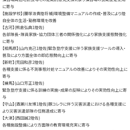
に寄与
【施設学校】(腰塚浩貴陸将補)環境整備マニュアルの作成・普及により陸
自全体の生活・勤務環境を改善
【古河】(熊倉弘典1陸佐)
各部隊長・隊員家族・協力団体三者の関係強化により家族支援態勢強化
に寄与
【相馬原】(山内克己1陸佐)緊急登庁支援に伴う家族支援ツールの導入・
普及により方面全体の即応態勢向上に寄与
【新町】(荒田和彦2陸佐)
各種支援に係る不測事態対処マニュアルの改善によりその実効性向上に
寄与
【練馬】(山口芳正1陸佐)
緊急登庁支援に係る訓練の実施・成果の反映によりその実効性向上に寄
与
【守山】(酒瀬川友博1陸佐)豚コレラに伴う災害派遣における各種支援に
より災害派遣部隊の任務達成に寄与
【大津】(西田誠2陸佐)
各種施設整備により方面隊の教育環境充実に寄与