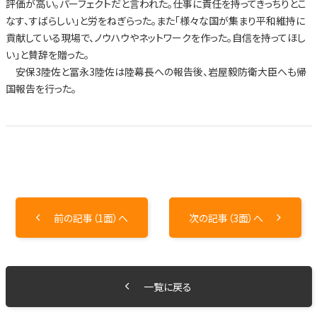
評価が高い。パーフェクトだと言われた。仕事に責任を持ってきっちりとこ
なす、すばらしい」と労をねぎらった。また「様々な国が集まり平和維持に
貢献している現場で、ノウハウやネットワークを作った。自信を持ってほし
い」と賛辞を贈った。
安保3陸佐と冨永3陸佐は陸幕長への報告後、岩屋毅防衛大臣へも帰
国報告を行った。
前の記事（1面）へ
次の記事（3面）へ
一覧に戻る