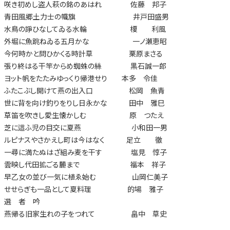
咲き初めし盗人萩の銘のあはれ 佐藤 邦子
青田風郷土力士の幟旗 井戸田盛男
水鳥の諍ひなしてゐる水輪 榎 利風
外堀に魚跳ねゐる五月かな 一ノ瀬恵昭
今何時かと問ひかくる時計草 栗原まさる
張り終はる干竿からめ蜘蛛の絲 黒石誠一郎
ヨット帆をたたみゆっくり帰港せり 本多 令佳
ふたこぶし開けて燕の出入口 松岡 魚青
世に背を向け釣りをりし日永かな 田中 雅巳
草笛を吹きし愛生懐かしむ 原 つたえ
芝に這ふ児の目交に夏燕 小和田一男
ルピナスやさかえし町は今はなく 足立 徹
一尋に満たぬはざ組み麦を干す 塩見 惇子
雲映し代田拡ごる麓まで 福本 祥子
早乙女の並び一気に植ゑ始む 山岡仁美子
せせらぎも一品として夏料理 的場 雅子
選 者 吟
燕帰る旧家生れの子をつれて 畠中 草史