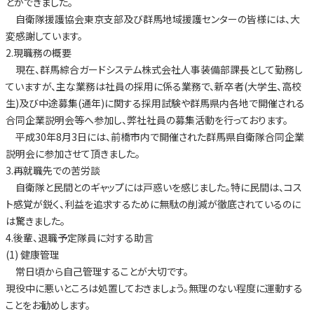
とができました。
自衛隊援護協会東京支部及び群馬地域援護センターの皆様には、大
変感謝しています。
2.現職務の概要
現在、群馬綜合ガードシステム株式会社人事装備部課長として勤務し
ていますが、主な業務は社員の採用に係る業務で、新卒者(大学生、高校
生)及び中途募集(通年)に関する採用試験や群馬県内各地で開催される
合同企業説明会等へ参加し、弊社社員の募集活動を行っております。
平成30年8月3日には、前橋市内で開催された群馬県自衛隊合同企業
説明会に参加させて頂きました。
3.再就職先での苦労談
自衛隊と民間とのギャップには戸惑いを感じました。特に民間は、コス
ト感覚が鋭く、利益を追求するために無駄の削減が徹底されているのに
は驚きました。
4.後輩、退職予定隊員に対する助言
(1) 健康管理
常日頃から自己管理することが大切です。
現役中に悪いところは処置しておきましょう。無理のない程度に運動する
ことをお勧めします。