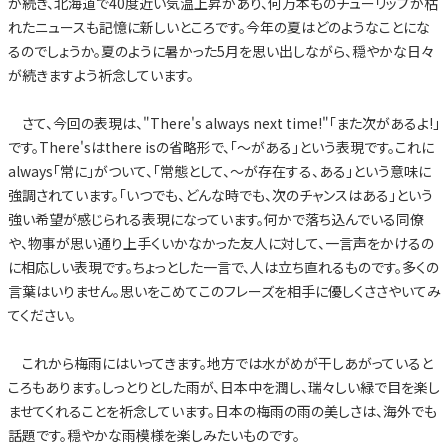
が続き、北海道で40度近い気温上昇があり、何万本ものチューリップが枯
れたニュースも記憶に新しいところです。今年の夏はどのようなことにな
るのでしょうか。夏のように暑かった5月を思い出しながら、穏やかな日々
が続きますよう祈念しています。
さて、今回の表現は、"There's always next time!"「また次があるよ!」
です。There'sはthere isの省略形で、「～がある」という表現です。これに
always「常に」がついて、「常態として、～が存在する、ある」という意味に
強調されています。「いつでも、どんな時でも、次のチャンスはある」という
強い希望が感じられる表現になっています。何かで落ち込んでいる同僚
や、物事が思い通り上手くいかなかった友人に対して、一言声をかけるの
に相応しい表現です。ちょっとした一言で、人は立ち直れるものです。多くの
言葉はいりません。思いをこめてこのフレーズを相手に優しくささやいてみ
てください。
これから梅雨にはいってきます。地方では水がめが干しあがっていると
ころもあります。しっとりとした雨が、日本中を潤し、瑞々しい緑で目を楽し
ませてくれることを祈念しています。日本の梅雨の雨の美しさは、海外でも
話題です。穏やかな雨模様を楽しみたいものです。