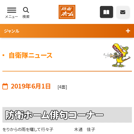
メニュー
検索
ジャンル
自衛隊ニュース
2019年6月1日
[4面]
防衛ホーム俳句コーナー
をりからの雨を囃して行々子 木通 佳子