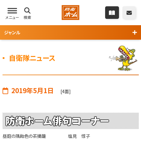
メニュー
検索
ジャンル
自衛隊ニュース
2019年5月1日
[4面]
防衛ホーム俳句コーナー
昼庭の隅飴色の茶摘籠 塩見 惇子