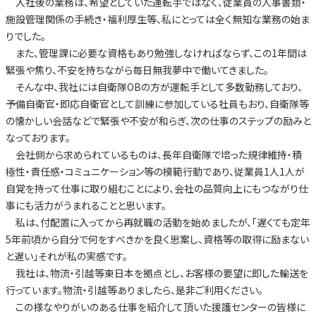
入社後の業務は、希望としていた運転手ではなく、従業員の人事書類・
施設管理関係の手続き・福利厚生等、私にとっては全く無知な業務の始ま
りでした。
また、管理課に必要な資格もあり勉強しなければならず、この1年間は
緊張や焦り、不安を持ちながら毎日無我夢中で働いてきました。
そんな中、我社には自衛隊OBの方が運転手として多数勤務しており、
予備自衛官・即応自衛官として訓練に参加している社員もおり、自衛隊等
の懐かしい会話などで緊張や不安が和らぎ、次の仕事のステップの励みと
なっております。
会社側から求められているものは、長年自衛隊で培った規律維持・積
極性・責任感・コミュニケーション等の模範行動であり、従業員1人1人が
自覚を持って仕事に取り組むことにより、会社の品質向上にもつながり仕
事にも活力がうまれることと思います。
私は、付配置に入ってから再就職の活動を始めましたが、「遅くても定年
5年前頃から自分で何をすべきかを良く思案し、資格等の取得に励まない
と遅い」それが私の実感です。
我社は、物流・引越等東日本を拠点とし、お客様の要望に即した輸送を
行っています。物流・引越等ありましたら、是非ご利用ください。
この様なやりがいのある仕事を紹介して頂いた援護センターの皆様に