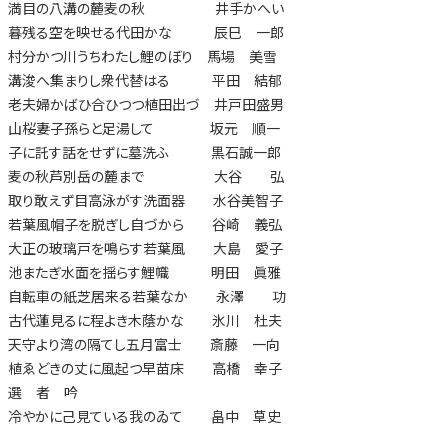
満目の八溝の麓麦の秋 井手かへい
暮残る空を映せる代田かな 辰巳 一郎
村分かつ川うちわたし鯉のぼり 馬場 美雪
溝浚へ集まりし衆代替はる 平田 結郁
老夫婦かばひ合ひつつ植田出づ 井戸田盛男
山桜妻子孫らと足湯して 坂元 順一
子に託す話をせずに墓洗ふ 黒石誠一郎
麦の秋芦別岳の麓まで 大谷 弘
取り敢えず目高泳がす洗面器 水谷美智子
若葉風帽子を脱ぎし自づから 谷崎 義弘
大正の玻璃戸を鳴らす若葉風 大島 愛子
池またぎ水面を揺らす鯉幟 明田 眞雅
自転車の紙芝居来る若葉なか 永澤 功
古代蓮見るに程よき木蔭かな 氷川 杜夫
天守より湾の隔てし五月富士 斎藤 一向
植ゑどきの丈に風起つ早苗床 高橋 幸子
選 者 吟
冷やかに己見ている我のゐて 畠中 草史