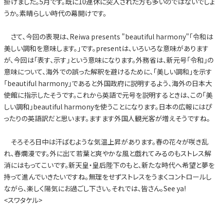
掛けました。5月です。既に10連休に突入された方も多いのではないでしょ
うか。素晴らしい時代の幕開けです。
さて、今回の表現は、Reiwa presents "beautiful harmony"「令和は
美しい調和を意味します。」です。presentは、いろいろな意味があります
が、今回は「表す、示す」という意味になります。外務省は、新元号「令和」の
意味について、海外での誤った解釈を避けるために、「美しい調和」を示す
「beautiful harmony」であると外国政府に説明するよう、海外の日本大
使館に指示したそうです。これから英語で元号を説明するときは、この「美
しい調和」beautiful harmonyを使うことになります。日本の広報にはぴ
ったりの英語訳だと思います。ますます外国人観光客が増えそうですね。
そろそろ日中は汗ばむような気温上昇があります。春の花々が咲き乱
れ、春爛漫です。外に出て若葉と爽やかな風と戯れてみるのもストレス解
消にはもってこいです。新天皇・皇后陛下のもと、新たな時代へ希望と夢を
持って進んでいきたいですね。無理をせずストレスをうまくコントロールし
ながら、楽しく陽気にお過ごし下さい。それでは、皆さん。See ya!
<スワタケル>