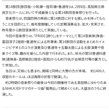
第14旅団(旅団長・小和瀬一陸将補=善通寺)は、2月8日、高知県立県
民文化ホールにおいて平成最後となる第14旅団音楽祭りを行った。
音楽祭りは、四国四県の県民に第14旅団に対する親しみを持ってもら
うことを目的として、毎年度開催していた定期演奏会を、拡大・充実させ、
昨年度から旅団音楽祭りとして実施している。
今回の音楽祭りは、「PRIDE(誇り)」をテーマとして第14音楽隊(隊長・
富田淳子1陸尉=善通寺)による吹奏楽、第14旅団の活動をまとめたイメ
ージビデオとのコラボ演奏及び善通寺十五聯太鼓による太鼓演奏や音
楽クイズ等、趣向を凝らした内容で行われた。また、地元の第50普通科連
隊(連隊長・高原敏訓1陸佐=高知)からも約70名が会場受付等の裏方とし
て参加した。
当日は、天候にも恵まれ、開場と同時に大勢の方が来場、 約1400人
収容のホールは、ほぼ満席の状態で開演した。
約2時間の音楽祭りの最後は今回の開催地である高知県にゆかりのあ
るNHK大河ドラマのテーマ曲「龍馬伝」で締めくくられ、大盛況のうちに終
演した。