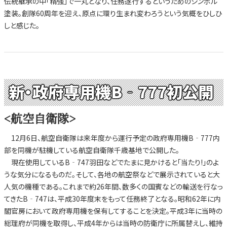
伝統継承の中「精強」で一丸となり、任務遂行するというためのシンボル
塗装。創隊60周年を迎え、原点に環り生まれ変わろうという気概をひしひ
しと感じた。
新・政府専用機B‐777初公開
<航空自衛隊>
12月6日、航空自衛隊は来年度から運行予定の政府専用機B‐777内
部を同機が駐機している航空自衛隊千歳基地で公開した。
現在使用しているB‐747羽田などでたまに見かけると「当たり!」のよ
うな気分になるものだ。そして、各地の航空祭などで展示されていると大
人気の機種である。これまで約26年間、数多くの国賓などの輸送を行なっ
てきたB‐747は、平成30年度末をもって任務終了となる。昭和62年に内
閣官房において政府専用機を保有してすることを決定。平成3年に当時の
総理府が同機を取得し、平成4年からは当時の防衛庁に所属替えし、維持