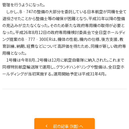
管理を行うようになった。
しかし、B‐747の整備の大部分を委託している日本航空が同機を全て
退役させたことから整備士等の確保が困難となり、平成31年以降の整備
の見込みが立たなくなった。そのため新たな政府専用機の取得が必要と
なった。平成26年8月12日の政府専用機検討委員会で全日空ホールディ
ング提案のB‐777‐300ERは、機体の性能、機内の仕様、後方支援、教
育訓練、納期、経費などについて高評価を得たため、同機が新しい政府専
用機となった。
1号機は今年8月、2号機は12月に航空自衛隊に納入された。これまで
同様特別航空輸送隊で運用し、グランドハンドリングや整備は、全日空ホ
ールディングが当初実施する。運用開始予定は平成31年4月。
前の記事（9面）へ