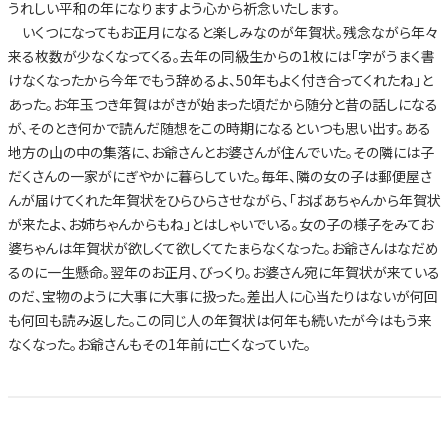
うれしい平和の年になりますよう心から祈念いたします。
いくつになってもお正月になると楽しみなのが年賀状。残念ながら年々
来る枚数が少なくなってくる。去年の同級生からの1枚には「字がうまく書
けなくなったから今年でもう辞めるよ、50年もよく付き合ってくれたね」と
あった。お年玉つき年賀はがきが始まった頃だから随分と昔の話しになる
が、そのとき何かで読んだ随想をこの時期になるといつも思い出す。ある
地方の山の中の集落に、お爺さんとお婆さんが住んでいた。その隣には子
だくさんの一家がにぎやかに暮らしていた。毎年、隣の女の子は郵便屋さ
んが届けてくれた年賀状をひらひらさせながら、「おばあちゃんから年賀状
が来たよ、お姉ちゃんからもね」とはしゃいでいる。女の子の様子をみてお
婆ちゃんは年賀状が欲しくて欲しくてたまらなくなった。お爺さんはなだめ
るのに一生懸命。翌年のお正月、びっくり。お婆さん宛に年賀状が来ている
のだ、宝物のように大事に大事に扱った。差出人に心当たりはないが何回
も何回も読み返した。この同じ人の年賀状は何年も続いたが今はもう来
なくなった。お爺さんもその1年前に亡くなっていた。