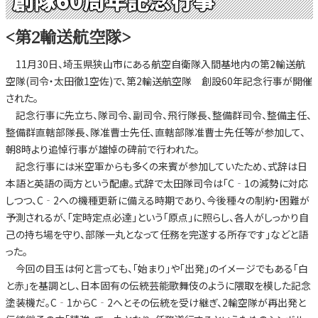
<第2輸送航空隊>
11月30日、埼玉県狭山市にある航空自衛隊入間基地内の第2輸送航
空隊(司令・太田徹1空佐)で、第2輸送航空隊 創設60年記念行事が開催
された。
記念行事に先立ち、隊司令、副司令、飛行隊長、整備群司令、整備主任、
整備群直轄部隊長、隊准曹士先任、直轄部隊准曹士先任等が参加して、
朝8時より追悼行事が雄悼の碑前で行われた。
記念行事には米空軍からも多くの来賓が参加していたため、式辞は日
本語と英語の両方という配慮。式辞で太田隊司令は「C‐1の減勢に対応
しつつ、C‐2への機種更新に備える時期であり、今後種々の制約・困難が
予測されるが、「定時定点必達」という「原点」に照らし、各人がしっかり自
己の持ち場を守り、部隊一丸となって任務を完遂する所存です」などと語
った。
今回の目玉は何と言っても、「始まり」や「出発」のイメージでもある「白
と赤」を基調とし、日本固有の伝統芸能歌舞伎のように隈取を模した記念
塗装機だ。C‐1からC‐2へとその伝統を受け継ぎ、2輸空隊が再出発と