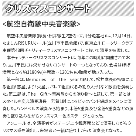
クリスマスコンサート
<航空自衛隊中央音楽隊>
航空中央音楽隊(隊長・松井徹生2空佐=立川分屯基地)は、12月14日、
たましんRISURUホール(立川市市民会館)で、東京立川ロータリークラブ
主催第48回チャリティークリスマスコンサートにおいて演奏を披露した。
本チャリティークリスマスコンサートは、毎年この時期に開催されてお
り、立川市民には欠かせないコンサートの一つとなっており、会場はほぼ
満席となる約1180名(座席数‥1201名)の聴衆が聴き入った。
第一部は、Memories of the yearと題して、松井隊長の指揮によ
る組曲「惑星」より「火星」、バレエ組曲(くるみ割り人形)など数曲を演奏し
た。第二部は、The Gift～音楽隊からの贈り物～と題して、第一部とは
スタイルを変え演奏班長 芳賀1尉によるビックバンド編成をメインに演
奏した。ハンドベルの演奏から始まり、木管5重奏及び金管5重奏などの演
奏も盛り込みながらクリスマス一色のステージとなった。
アンコールは、全演奏者がステージ上や観客席などで演奏しながらク
リスマス感を演出し、来場者と一緒に盛り上がった演奏会となった。