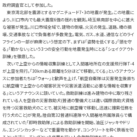
政府調査官として参加した。
東京湾北部を震源とするマグニチュード7・3の地震が発生。この地震に
より、川口市内でも最大震度6強の揺れを観測。埼玉県南部を中心に甚大
な被害が発生。川口市域全域で、建物の倒壊、火災の発生、道路、橋の損
壊、交通事故などで負傷者が多数発生。電気、ガス、水道、通信などのライ
フラインの一部が麻痺という想定の下、まずは「姿勢を低くする」「頭を守
る」「動かない」という3つの安全行動を地震発生時にとる「シェイクアウト
訓練」を徹底した。
次いで上空からの情報収集訓練として入間基地所在の支援飛行隊T-4
が上空を飛行。「30kmある距離を5分ほどで移動してくる」というアナウン
スに参加者たちは「ウォ～」と歓声を上げ、「航空自衛隊は災害発生後直ち
に航空機で上空からの被害状況や災害派遣活動に必要な情報を収集す
る」というアナウンスに頷いていた。救助訓練は進み建物の中に取り残さ
れている人を空自の災害救助犬(普通の警備犬とは違い国際救助犬資格
を持つ災害救助犬のことで、被災地に航空機で移動し迅速に捜索任務を
行う犬のこと)が発見。陸自第32普通科連隊や入間基地所属隊員らで構
成されていた「即時救助隊」による救助訓練を開始、油圧ジャッキやドリ
ル、エンジンカッターなどで重量物を動かす、コンクリートを砕く鉄板を切