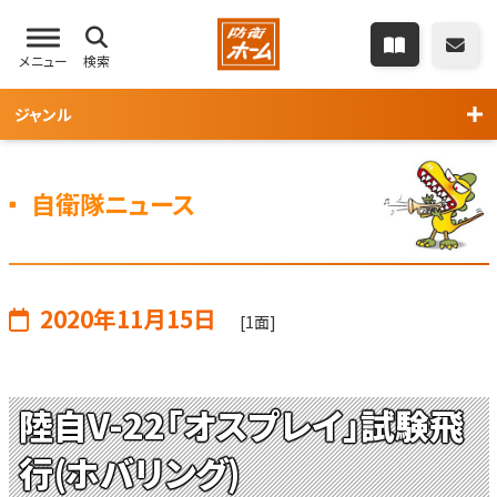
メニュー
検索
ジャンル
自衛隊ニュース
2020年11月15日
[1面]
陸自V-22「オスプレイ」試験飛
行(ホバリング)