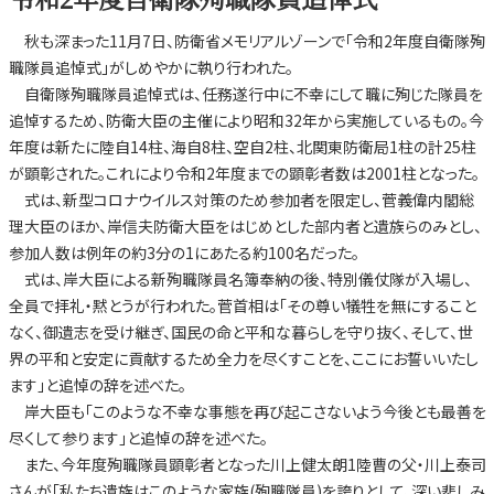
秋も深まった11月7日、防衛省メモリアルゾーンで「令和2年度自衛隊殉
職隊員追悼式」がしめやかに執り行われた。
自衛隊殉職隊員追悼式は、任務遂行中に不幸にして職に殉じた隊員を
追悼するため、防衛大臣の主催により昭和32年から実施しているもの。今
年度は新たに陸自14柱、海自8柱、空自2柱、北関東防衛局1柱の計25柱
が顕彰された。これにより令和2年度までの顕彰者数は2001柱となった。
式は、新型コロナウイルス対策のため参加者を限定し、菅義偉内閣総
理大臣のほか、岸信夫防衛大臣をはじめとした部内者と遺族らのみとし、
参加人数は例年の約3分の1にあたる約100名だった。
式は、岸大臣による新殉職隊員名簿奉納の後、特別儀仗隊が入場し、
全員で拝礼・黙とうが行われた。菅首相は「その尊い犠牲を無にすること
なく、御遺志を受け継ぎ、国民の命と平和な暮らしを守り抜く、そして、世
界の平和と安定に貢献するため全力を尽くすことを、ここにお誓いいたし
ます」と追悼の辞を述べた。
岸大臣も「このような不幸な事態を再び起こさないよう今後とも最善を
尽くして参ります」と追悼の辞を述べた。
また、今年度殉職隊員顕彰者となった川上健太朗1陸曹の父・川上泰司
さんが「私たち遺族はこのような家族(殉職隊員)を誇りとして、深い悲しみ