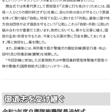
るというブリーチングという作業を行い人命救助訓練を行った。
閉会式では来賓代表として菅総理が「災害に打ち克(か)つためには、国
民一人ひとりの間の絆(きずな)を基に、自らの命は自らが守るという意識
を持って取り組む『自助』、地域でお互いに助け合う『共助』、最後に国や地
方自治団体が必ず国民を守るという『公助』、これら『自助・共助・公助』の
組み合わせが重要だと思います。政府においても、様々な災害に備え、国
民の生命・財産を守るため、今後とも災害対策に万全を期してまいりま
す」等と挨拶をし、幕を閉じた。
また、訓練後には、岸防衛大臣が警備犬の服従訓練(脚足行進・休止・
招呼)及び防衛訓練(襲撃)を視察した。
*今回訓練に参加した災害救助犬は中警団基群管理隊警備犬管理小
隊の警備犬(国際救助犬)2頭とハンドラー2名。
御遺志を受け継ぐ
令和2年度自衛隊殉職隊員追悼式