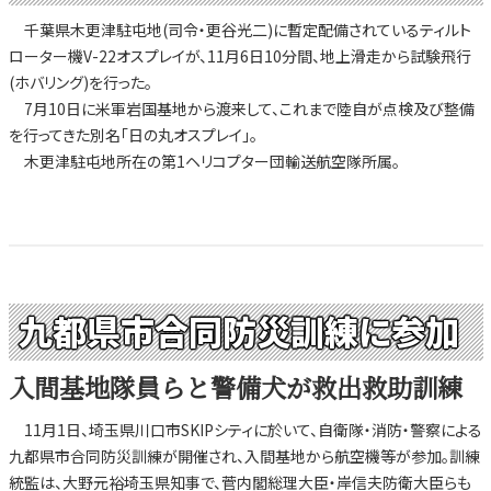
千葉県木更津駐屯地(司令・更谷光二)に暫定配備されているティルト
ローター機V-22オスプレイが、11月6日10分間、地上滑走から試験飛行
(ホバリング)を行った。
7月10日に米軍岩国基地から渡来して、これまで陸自が点検及び整備
を行ってきた別名「日の丸オスプレイ」。
木更津駐屯地所在の第1ヘリコプター団輸送航空隊所属。
九都県市合同防災訓練に参加
入間基地隊員らと警備犬が救出救助訓練
11月1日、埼玉県川口市SKIPシティに於いて、自衛隊・消防・警察による
九都県市合同防災訓練が開催され、入間基地から航空機等が参加。訓練
統監は、大野元裕埼玉県知事で、菅内閣総理大臣・岸信夫防衛大臣らも