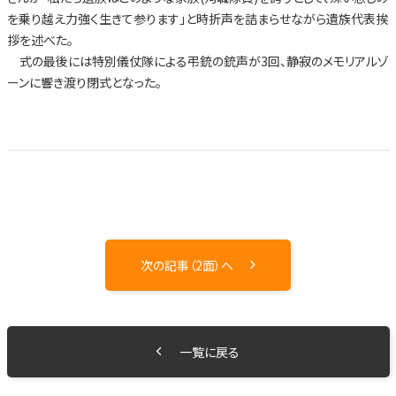
を乗り越え力強く生きて参ります」と時折声を詰まらせながら遺族代表挨
拶を述べた。
式の最後には特別儀仗隊による弔銃の銃声が3回、静寂のメモリアルゾ
ーンに響き渡り閉式となった。
次の記事（2面）へ
一覧に戻る