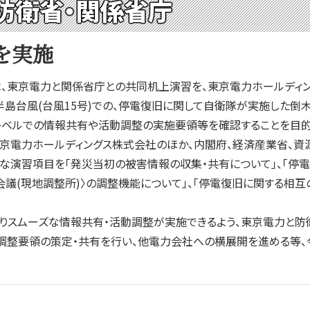
防衛省・関係省庁
を実施
、東京電力と関係省庁との共同机上演習を、東京電力ホールディン
台風(台風15号)での、停電復旧に関して自衛隊が実施した倒木
レベルでの情報共有や活動調整の実施要領等を確認することを目的
京電力ホールディングス株式会社のほか、内閣府、経済産業省、資
な演習項目を「発災当初の被害情報の収集・共有について」、「停電復旧
調整会議(現地調整所)〉の調整機能について」、「停電復旧に関する相
りスムーズな情報共有・活動調整が実施できるよう、東京電力と防
調整要領の策定・共有を行い、他電力会社への横展開を進める等、