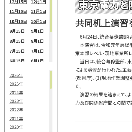
東京電力と
12月15日
12月1日
11月15日
11月1日
共同机上演習
10月15日
10月1日
9月15日
9月1日
6月24日、統合幕僚監部は
8月15日
8月1日
本演習は、令和元年房総半島
7月15日
7月1日
策本部レベル・現地事業所
6月15日
6月1日
当日は、統合幕僚監部、東
による演習が行われた。主要
5月15日
5月1日
2026年
(都県庁)、(3)現地作業
4月15日
4月1日
2025年
た。
3月15日
3月1日
2024年
演習の結果を踏まえて、よ
2月15日
2月1日
2023年
力及び関係省庁間との間で
2022年
1月15日
1月1日
2021年
2020年