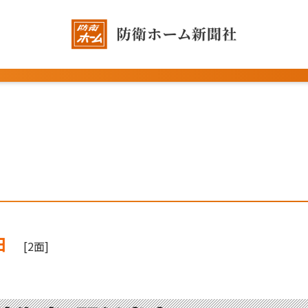
日
[2面]