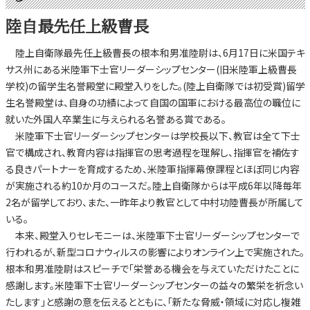
陸自最先任上級曹長
陸上自衛隊最先任上級曹長の根本和男准陸尉は、6月17日に米国テキ
サス州にある米陸軍下士官リーダーシップセンター(旧米陸軍上級曹長
学校)の留学生名誉殿堂に殿堂入りをした。(陸上自衛隊では初受賞)留学
生名誉殿堂は、自身の功績によって自国の国軍における最高位の職位に
就いた外国人卒業生に与えられる名誉ある賞である。
米陸軍下士官リーダーシップセンターは学校長以下、教官は全て下士
官で構成され、教育内容は指揮官の思考過程を理解し、指揮官を補佐す
る良きパートナーを育成するため、米陸軍指揮幕僚課程とほぼ同じ内容
が実施される約10か月のコースだ。陸上自衛隊からは平成6年以降毎年
2名が留学しており、また、一昨年より教官として中村功陸曹長が所属して
いる。
本来、殿堂入りセレモニーは、米陸軍下士官リーダーシップセンターで
行われるが、新型コロナウィルスの影響によりオンライン上で実施された。
根本和男准陸尉はスピーチで「栄誉ある機会を与えていただけたことに
感謝します。米陸軍下士官リーダーシップセンターの益々の繁栄を祈念い
たします」と感謝の意を伝えるとともに、「新たな脅威・領域に対応し複雑