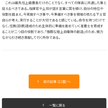
これは最先任上級曹長だけのことでなく、すべての隊員に共通した事と
捉えるべきである。指揮官や上司が話す言葉に耳を傾け、自分の地位や
役割を踏まえ、今実施すべき事や、今準備すべき事を現場の核たる下士官
自らが考え、実行することが大切であると感じている。命令を待つだけで
なく、任務(目標)達成のため主体的に準備を進めていく准曹士を育成す
ることが二つ目の役割であり、「強靭な陸上自衛隊の創造」のため、微力
ながら引き続き貢献して行く所存である。
前の記事（11面）へ
一覧に戻る