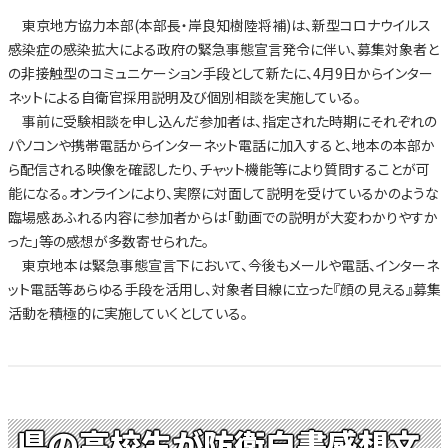
東京地方協力本部(本部長・岸良知樹陸将補)は、新型コロナウイルス
感染症の感染拡大による政府の緊急事態宣言発令に伴い、募集対象者と
の非接触型のコミュニケーション手段として新たに、4月9日からインター
ネットによる自衛官採用説明及び個別相談を実施している。
事前に受験相談を申し込んだ参加者は、指定された時期にそれぞれの
パソコンや携帯電話からインターネット電話に加入すると、地本の本部か
ら配信される映像を確認したり、チャット機能等により質問することが可
能になる。オンラインにより、実際に対面して説明を受けているかのような
臨場感あふれる内容に参加者からは「動画での説明が大変わかりやすか
った」等の感想が多数寄せられた。
東京地本は緊急事態宣言下において、今後もメールや電話、インターネ
ット電話等あらゆる手段を活用し、対象者目線に立った『顔の見える』募集
活動を積極的に実施していくとしている。
県の高校生が防衛白書感想文