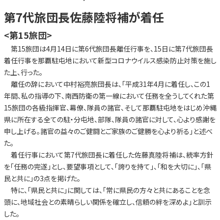
第7代旅団長佐藤陸将補が着任
<第15旅団>
第15旅団は4月14日に第6代旅団長離任行事を、15日に第7代旅団長
着任行事を那覇駐屯地において新型コロナウイルス感染防止対策を施し
た上、行った。
離任の辞において中村裕亮旅団長は、「平成31年4月に着任し、この1
年間、私の指導の下、南西防衛の第一線において任務を全うしてくれた第
15旅団の各級指揮官、幕僚、隊員の諸官、そして那覇駐屯地をはじめ沖縄
県に所在する全ての駐・分屯地、部隊、隊員の諸官に対して、心より感謝を
申し上げる。諸官の益々のご健闘とご家族のご健勝を心より祈る」と述べ
た。
着任行事において第7代旅団長に着任した佐藤真陸将補は、統率方針
を「任務の完遂」とし、要望事項として、「誇りを持て」、「和を大切に」、「県
民と共に」の3点を掲げた。
特に、「県民と共に」に関しては、「常に県民の方々と共にあることを念
頭に、地域社会との素晴らしい関係を確立し、信頼の絆を深めよ」と訓示
した。