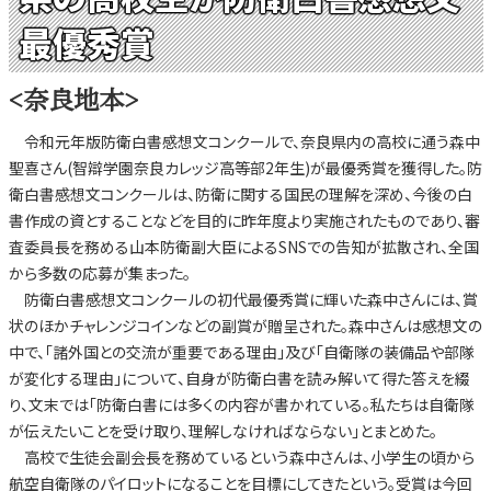
最優秀賞
<奈良地本>
令和元年版防衛白書感想文コンクールで、奈良県内の高校に通う森中
聖喜さん(智辯学園奈良カレッジ高等部2年生)が最優秀賞を獲得した。防
衛白書感想文コンクールは、防衛に関する国民の理解を深め、今後の白
書作成の資とすることなどを目的に昨年度より実施されたものであり、審
査委員長を務める山本防衛副大臣によるSNSでの告知が拡散され、全国
から多数の応募が集まった。
防衛白書感想文コンクールの初代最優秀賞に輝いた森中さんには、賞
状のほかチャレンジコインなどの副賞が贈呈された。森中さんは感想文の
中で、「諸外国との交流が重要である理由」及び「自衛隊の装備品や部隊
が変化する理由」について、自身が防衛白書を読み解いて得た答えを綴
り、文末では「防衛白書には多くの内容が書かれている。私たちは自衛隊
が伝えたいことを受け取り、理解しなければならない」とまとめた。
高校で生徒会副会長を務めているという森中さんは、小学生の頃から
航空自衛隊のパイロットになることを目標にしてきたという。受賞は今回